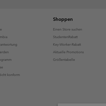
Shoppen
te
Einen Store suchen
umbia
StudentenRabatt
antwortung
Key-Worker-Rabatt
werden
Aktuelle Promotions
rogramm
Größentabelle
se
 Nicht konform