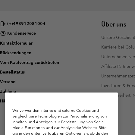
Über uns
(+)498912081004
Kundenservice
Unsere Geschich
Kontaktformular
Karriere bei Col
Rücksendungen
Unternehmensver
Vom Kaufvertrag zurücktreten
Affiliate Partner 
Bestellstatus
Unternehmensp
Versand
Investoren & Pres
Zahlung
Barrierefreiheit:
Häufig gestellte Fragen
Wir verwenden interne und externe Cookies und
vergleichbare Technologien zur Personalisierung von
Inhalten und Anzeigen, zur Bereitstellung von Social-
Media-Funktionen und zur Analyse der Website. Bitte
gib in den unten verfügbaren Optionen an, ob du den