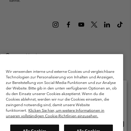
kannst.
Deutschland
©
2026
Columbia Sportswear GmbH. Walter-Gropius-Str. 23, 80807
München Deutschland. Alle Rechte vorbehalten.
Wir verwenden interne und externe Cookies und vergleichbare
Technologien zur Personalisierung von Inhalten und Anzeigen,
Nutzungsbedingungen
Allgemeine Verkaufsbedingungen
Garantie
zur Bereitstellung von Social-Media-Funktionen und zur Analyse
Datenschutzerklärung
der Website. Bitte gib in den unten verfügbaren Optionen an, ob
du den Einsatz unserer Cookies akzeptierst. Wenn du die
Bestimmungen und Bedingungen des Mitglieder Programms
Cookies ablehnst, werden wir nur die Cookies einsetzen, die
Bitte wählen Sie Ihr Lieferland und Ihre Sprache
zwingend notwendig sind, damit unsere Website
Nutzungsbedingungen Für Nutzergenerierte Inhalte
Impressum
Online-Einkauf verfügbar
funktioniert.
Klicken Sie hier, um weitere Informationen in
Cookies
Public CBCR
unseren vollständigen Cookie-Richtlinien einzusehen.
Online
United States
Einkau
Kundenservice: Mo- Fr. 9:00 - 13:00 & 14:00- 18:00 Uhr
Alle Cookies
Alle Cookies