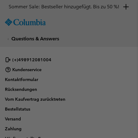
Sommer Sale: Bestseller hinzugefügt. Bis zu 50 %!
SKIP
Columbia
TO
Sportswear
CONTENT
Questions & Answers
SKIP
TO
MAIN
NAV
(+)498912081004
SKIP
Kundenservice
TO
Kontaktformular
SEARCH
Rücksendungen
Vom Kaufvertrag zurücktreten
Bestellstatus
Versand
Zahlung