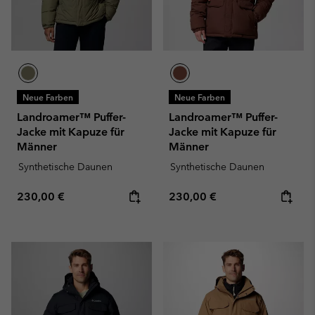
Neue Farben
Neue Farben
Landroamer™ Puffer-
Landroamer™ Puffer-
Jacke mit Kapuze für
Jacke mit Kapuze für
Männer
Männer
Synthetische Daunen
Synthetische Daunen
Regular price:
Regular price:
230,00 €
230,00 €