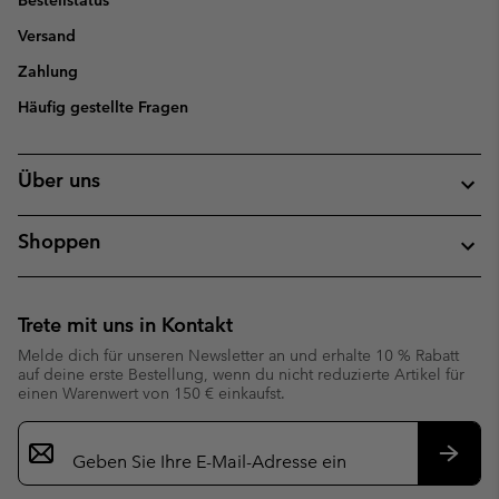
Bestellstatus
Versand
Zahlung
Häufig gestellte Fragen
Über uns
Shoppen
Trete mit uns in Kontakt
Melde dich für unseren Newsletter an und erhalte 10 % Rabatt
auf deine erste Bestellung, wenn du nicht reduzierte Artikel für
einen Warenwert von 150 € einkaufst.
Newsletter-
Anmeldung
Abonn