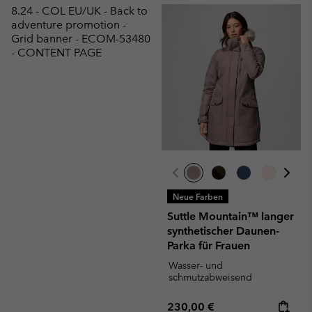
8.24 - COL EU/UK - Back to
adventure promotion -
Grid banner - ECOM-53480
- CONTENT PAGE
Neue Farben
Suttle Mountain™ langer
synthetischer Daunen-
Parka für Frauen
Wasser- und
schmutzabweisend
Regular price:
230,00 €