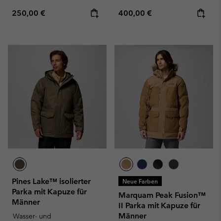
Regular price:
Regular price:
250,00 €
400,00 €
Pines Lake™ isolierter
Neue Farben
Parka mit Kapuze für
Marquam Peak Fusion™
Männer
II Parka mit Kapuze für
Männer
Wasser- und