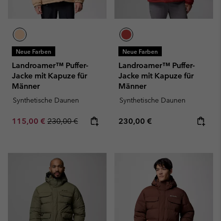
Neue Farben
Neue Farben
Landroamer™ Puffer-
Landroamer™ Puffer-
Jacke mit Kapuze für
Jacke mit Kapuze für
Männer
Männer
Synthetische Daunen
Synthetische Daunen
Sale price:
Regular price:
Regular price:
115,00 €
230,00 €
230,00 €