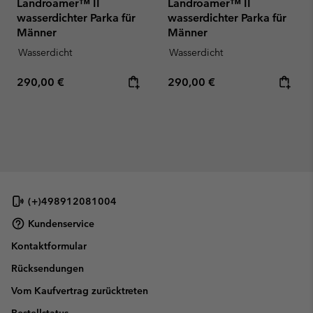
Landroamer™ II
Landroamer™ II
wasserdichter Parka für
wasserdichter Parka für
Männer
Männer
Wasserdicht
Wasserdicht
Regular price:
Regular price:
290,00 €
290,00 €
(+)498912081004
Kundenservice
Kontaktformular
Rücksendungen
Vom Kaufvertrag zurücktreten