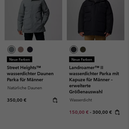
Neue Farben
Neue Farben
Street Heights™
Landroamer™ II
wasserdichter Daunen
wasserdichter Parka mit
Parka für Männer
Kapuze für Männer –
erweiterte
Natürliche Daunen
Größenauswahl
Regular price:
350,00 €
Wasserdicht
Minimum sale price:
Maximum price:
150,00 €
-
300,00 €