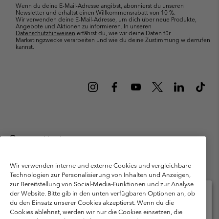
Wenn du deine E-Mail-Adresse angibst, abonnierst du unseren
Newsletter und erhältst einen Willkommensrabatt von 10 %.
Wir verwenden deine E-Mail-Adresse, um dich über neue Produkte,
Angebote und Aktionen zu informieren. In unseren
Datenschutzhinweisen
erfährst du, wie wir deine Daten für
Marketingzwecke verarbeiten und wie du deine Zustimmung widerrufen
kannst.
Deutschland
©
2026
Columbia Sportswear GmbH. Walter-Gropius-Str. 23, 80807
München Deutschland. Alle Rechte vorbehalten.
Wir verwenden interne und externe Cookies und vergleichbare
Technologien zur Personalisierung von Inhalten und Anzeigen,
Nutzungsbedingungen
Allgemeine Verkaufsbedingungen
Garantie
zur Bereitstellung von Social-Media-Funktionen und zur Analyse
Datenschutzerklärung
der Website. Bitte gib in den unten verfügbaren Optionen an, ob
du den Einsatz unserer Cookies akzeptierst. Wenn du die
Bestimmungen und Bedingungen des Mitglieder Programms
Cookies ablehnst, werden wir nur die Cookies einsetzen, die
Bitte wählen Sie Ihr Lieferland und Ihre Sprache