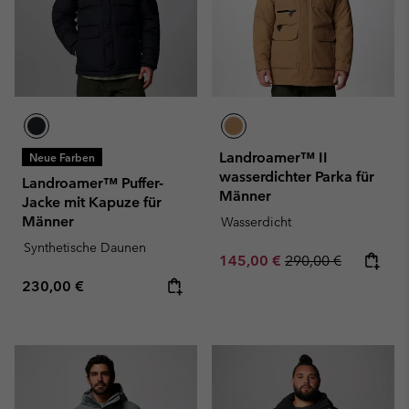
Landroamer™ II
Neue Farben
wasserdichter Parka für
Landroamer™ Puffer-
Männer
Jacke mit Kapuze für
Männer
Wasserdicht
Synthetische Daunen
Sale price:
Regular price:
145,00 €
290,00 €
Regular price:
230,00 €