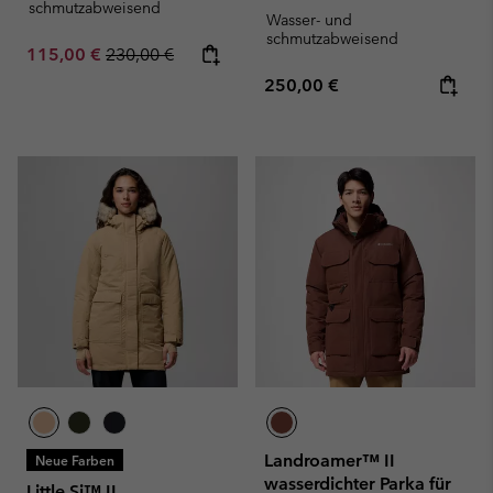
schmutzabweisend
Wasser- und
schmutzabweisend
Sale price:
Regular price:
115,00 €
230,00 €
Regular price:
250,00 €
Landroamer™ II
Neue Farben
wasserdichter Parka für
Little Si™ II