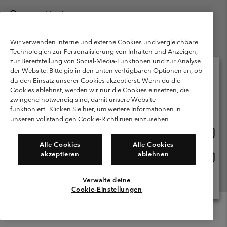
Deutschland
©
2026
Columbia Sportswear GmbH. Walter-Gropius-Str. 23, 80807
München Deutschland. Alle Rechte vorbehalten.
Wir verwenden interne und externe Cookies und vergleichbare
Technologien zur Personalisierung von Inhalten und Anzeigen,
Nutzungsbedingungen
Allgemeine Verkaufsbedingungen
Garantie
zur Bereitstellung von Social-Media-Funktionen und zur Analyse
Datenschutzerklärung
der Website. Bitte gib in den unten verfügbaren Optionen an, ob
du den Einsatz unserer Cookies akzeptierst. Wenn du die
Bestimmungen und Bedingungen des Mitglieder Programms
Cookies ablehnst, werden wir nur die Cookies einsetzen, die
Bitte wählen Sie Ihr Lieferland und Ihre Sprache
zwingend notwendig sind, damit unsere Website
Nutzungsbedingungen Für Nutzergenerierte Inhalte
Impressum
Online-Einkauf verfügbar
funktioniert.
Klicken Sie hier, um weitere Informationen in
Cookies
Public CBCR
unseren vollständigen Cookie-Richtlinien einzusehen.
Online
United States
Einkau
Kundenservice: Mo- Fr. 9:00 - 13:00 & 14:00- 18:00 Uhr
Alle Cookies
Alle Cookies
(+)498912081004
verfü
akzeptieren
ablehnen
Online
Deutschland
Einkau
verfü
Verwalte deine
Alle Länder Anzeigen
Cookie-Einstellungen
Menu
Suche
Anmelden
Mini
Cart