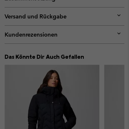
Expan
or
collap
Versand und Rückgabe
sectio
Expan
or
collap
Kundenrezensionen
sectio
Expan
or
collap
Das Könnte Dir Auch Gefallen
sectio