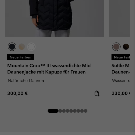
Neue Farben
Neue Farbe
Mountain Croo™ III wasserdichte Mid
Suttle Mou
Daunenjacke mit Kapuze für Frauen
Daunen-Pa
Natürliche Daunen
Wasser- un
Regular price:
Regular pr
300,00 €
230,00 €