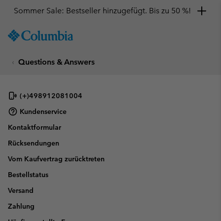
Sommer Sale: Bestseller hinzugefügt. Bis zu 50 %!
SKIP
Columbia
TO
Sportswear
CONTENT
Questions & Answers
SKIP
TO
MAIN
NAV
(+)498912081004
SKIP
Kundenservice
TO
Kontaktformular
SEARCH
Rücksendungen
Vom Kaufvertrag zurücktreten
Bestellstatus
Versand
Zahlung