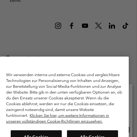
kannst.
Deutschland
©
2026
Columbia Sportswear GmbH. Walter-Gropius-Str. 23, 80807
München Deutschland. Alle Rechte vorbehalten.
Wir verwenden interne und externe Cookies und vergleichbare
Technologien zur Personalisierung von Inhalten und Anzeigen,
Nutzungsbedingungen
Allgemeine Verkaufsbedingungen
Garantie
zur Bereitstellung von Social-Media-Funktionen und zur Analyse
Datenschutzerklärung
der Website. Bitte gib in den unten verfügbaren Optionen an, ob
du den Einsatz unserer Cookies akzeptierst. Wenn du die
Bestimmungen und Bedingungen des Mitglieder Programms
Cookies ablehnst, werden wir nur die Cookies einsetzen, die
Bitte wählen Sie Ihr Lieferland und Ihre Sprache
zwingend notwendig sind, damit unsere Website
Nutzungsbedingungen Für Nutzergenerierte Inhalte
Impressum
Online-Einkauf verfügbar
funktioniert.
Klicken Sie hier, um weitere Informationen in
Cookies
Public CBCR
unseren vollständigen Cookie-Richtlinien einzusehen.
Online
United States
Einkau
Kundenservice: Mo- Fr. 9:00 - 13:00 & 14:00- 18:00 Uhr
Alle Cookies
Alle Cookies