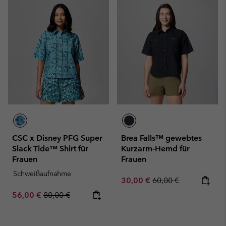
CSC x Disney PFG Super
Brea Falls™ gewebtes
Slack Tide™ Shirt für
Kurzarm-Hemd für
Frauen
Frauen
Schweißaufnahme
Sale price:
Regular price:
30,00 €
60,00 €
Sale price:
Regular price:
56,00 €
80,00 €