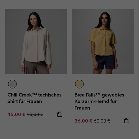
Chill Creek™ techisches
Brea Falls™ gewebtes
Shirt für Frauen
Kurzarm-Hemd für
Frauen
Sale price:
Regular price:
45,00 €
90,00 €
Sale price:
Regular price:
36,00 €
60,00 €