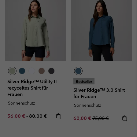
Silver Ridge™ Utility II
Bestseller
recyceltes Shirt für
Silver Ridge™ 3.0 Shirt
Frauen
für Frauen
Sonnenschutz
Sonnenschutz
Minimum sale price:
Maximum price:
56,00 €
-
80,00 €
Sale price:
Regular price:
60,00 €
75,00 €