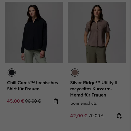
Chill Creek™ techisches
Silver Ridge™ Utility II
Shirt für Frauen
recyceltes Kurzarm-
Hemd für Frauen
Sale price:
Regular price:
45,00 €
90,00 €
Sonnenschutz
Sale price:
Regular price:
42,00 €
70,00 €