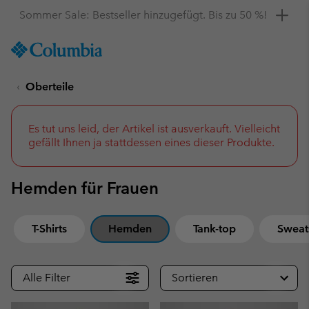
Hol dir einen 10 %-Gutschein
SKIP
Columbia
TO
Sportswear
CONTENT
Oberteile
SKIP
TO
MAIN
NAV
Es tut uns leid, der Artikel ist ausverkauft. Vielleicht
gefällt Ihnen ja stattdessen eines dieser Produkte.
SKIP
TO
SEARCH
Hemden für Frauen
T-Shirts
Hemden
Tank-top
Sweats
Alle Filter
Sortieren