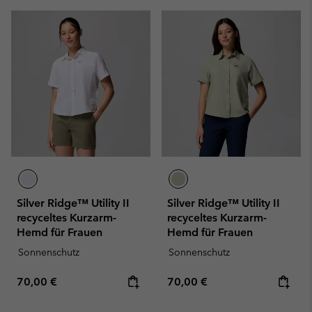
Silver Ridge™ Utility II
Silver Ridge™ Utility II
recyceltes Kurzarm-
recyceltes Kurzarm-
Hemd für Frauen
Hemd für Frauen
Sonnenschutz
Sonnenschutz
Regular price:
Regular price:
70,00 €
70,00 €