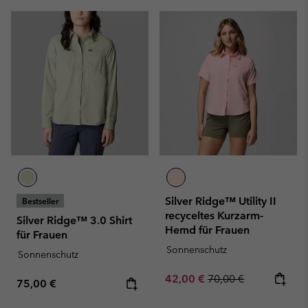
Silver Ridge™ Utility II
Bestseller
recyceltes Kurzarm-
Silver Ridge™ 3.0 Shirt
Hemd für Frauen
für Frauen
Sonnenschutz
Sonnenschutz
Sale price:
Regular price:
42,00 €
70,00 €
Regular price:
75,00 €