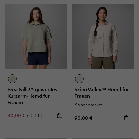
Brea Falls™ gewebtes
Skien Valley™ Hemd für
Kurzarm-Hemd für
Frauen
Frauen
Sonnenschutz
Sale price:
Regular price:
30,00 €
60,00 €
Regular price:
90,00 €