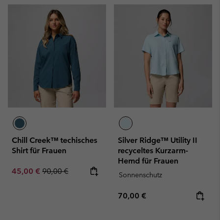
Chill Creek™ techisches
Silver Ridge™ Utility II
Shirt für Frauen
recyceltes Kurzarm-
Hemd für Frauen
Sale price:
Regular price:
45,00 €
90,00 €
Sonnenschutz
Regular price:
70,00 €