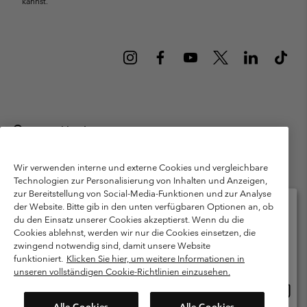
kannst.
Deutschland
©
2026
Columbia Sportswear GmbH. Walter-Gropius-Str. 23, 80807
München Deutschland. Alle Rechte vorbehalten.
Wir verwenden interne und externe Cookies und vergleichbare
Technologien zur Personalisierung von Inhalten und Anzeigen,
Nutzungsbedingungen
Allgemeine Verkaufsbedingungen
Garantie
zur Bereitstellung von Social-Media-Funktionen und zur Analyse
Datenschutzerklärung
der Website. Bitte gib in den unten verfügbaren Optionen an, ob
du den Einsatz unserer Cookies akzeptierst. Wenn du die
Bestimmungen und Bedingungen des Mitglieder Programms
Cookies ablehnst, werden wir nur die Cookies einsetzen, die
Bitte wählen Sie Ihr Lieferland und Ihre Sprache
zwingend notwendig sind, damit unsere Website
Nutzungsbedingungen Für Nutzergenerierte Inhalte
Impressum
Online-Einkauf verfügbar
funktioniert.
Klicken Sie hier, um weitere Informationen in
Cookies
Public CBCR
unseren vollständigen Cookie-Richtlinien einzusehen.
Online
United States
Einkau
Kundenservice: Mo- Fr. 9:00 - 13:00 & 14:00- 18:00 Uhr
Alle Cookies
Alle Cookies