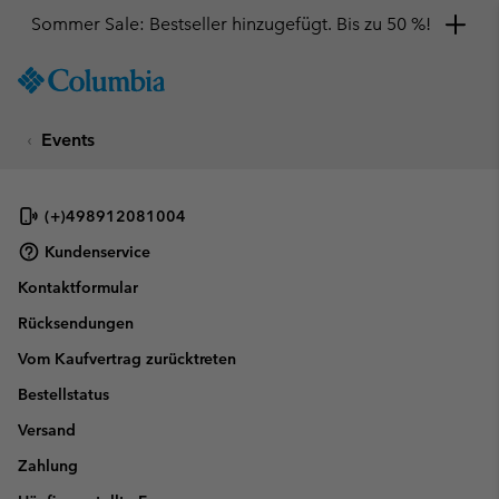
Sommer Sale: Bestseller hinzugefügt. Bis zu 50 %!
SKIP
Columbia
TO
Sportswear
CONTENT
Events
SKIP
TO
MAIN
NAV
(+)498912081004
SKIP
Kundenservice
TO
Kontaktformular
SEARCH
Rücksendungen
Vom Kaufvertrag zurücktreten
Bestellstatus
Versand
Zahlung