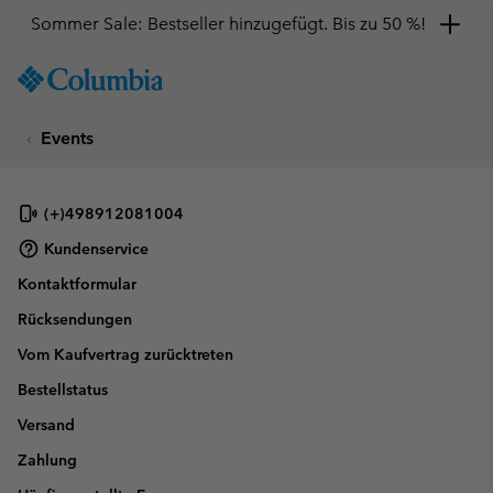
Sommer Sale: Bestseller hinzugefügt. Bis zu 50 %!
SKIP
Columbia
TO
Sportswear
CONTENT
Events
SKIP
TO
MAIN
NAV
(+)498912081004
SKIP
Kundenservice
TO
Kontaktformular
SEARCH
Rücksendungen
Vom Kaufvertrag zurücktreten
Bestellstatus
Versand
Zahlung