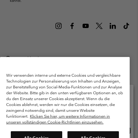
kannst.
Deutschland
©
2026
Columbia Sportswear GmbH. Walter-Gropius-Str. 23, 80807
München Deutschland. Alle Rechte vorbehalten.
Wir verwenden interne und externe Cookies und vergleichbare
Technologien zur Personalisierung von Inhalten und Anzeigen,
Nutzungsbedingungen
Allgemeine Verkaufsbedingungen
Garantie
zur Bereitstellung von Social-Media-Funktionen und zur Analyse
Datenschutzerklärung
der Website. Bitte gib in den unten verfügbaren Optionen an, ob
du den Einsatz unserer Cookies akzeptierst. Wenn du die
Bestimmungen und Bedingungen des Mitglieder Programms
Cookies ablehnst, werden wir nur die Cookies einsetzen, die
Bitte wählen Sie Ihr Lieferland und Ihre Sprache
zwingend notwendig sind, damit unsere Website
Nutzungsbedingungen Für Nutzergenerierte Inhalte
Impressum
Online-Einkauf verfügbar
funktioniert.
Klicken Sie hier, um weitere Informationen in
Cookies
Public CBCR
unseren vollständigen Cookie-Richtlinien einzusehen.
Online
United States
Einkau
Kundenservice: Mo- Fr. 9:00 - 13:00 & 14:00- 18:00 Uhr
Alle Cookies
Alle Cookies