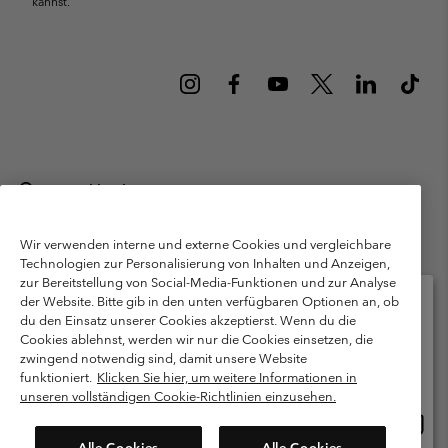
kannst.
Deutschland
©
2026
Columbia Sportswear GmbH. Walter-Gropius-Str. 23, 80807
München Deutschland. Alle Rechte vorbehalten.
Wir verwenden interne und externe Cookies und vergleichbare
Technologien zur Personalisierung von Inhalten und Anzeigen,
Nutzungsbedingungen
Allgemeine Verkaufsbedingungen
Garantie
zur Bereitstellung von Social-Media-Funktionen und zur Analyse
Datenschutzerklärung
der Website. Bitte gib in den unten verfügbaren Optionen an, ob
du den Einsatz unserer Cookies akzeptierst. Wenn du die
Bestimmungen und Bedingungen des Mitglieder Programms
Cookies ablehnst, werden wir nur die Cookies einsetzen, die
Bitte wählen Sie Ihr Lieferland und Ihre Sprache
zwingend notwendig sind, damit unsere Website
Nutzungsbedingungen Für Nutzergenerierte Inhalte
Impressum
Online-Einkauf verfügbar
funktioniert.
Klicken Sie hier, um weitere Informationen in
Cookies
Public CBCR
unseren vollständigen Cookie-Richtlinien einzusehen.
Online
United States
Einkau
Kundenservice: Mo- Fr. 9:00 - 13:00 & 14:00- 18:00 Uhr
Alle Cookies
Alle Cookies