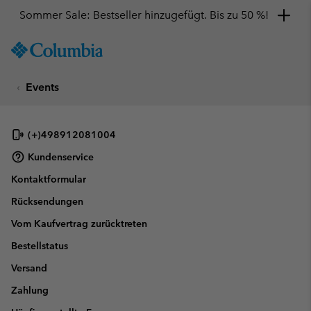
Sommer Sale: Bestseller hinzugefügt. Bis zu 50 %!
SKIP
Columbia
TO
Sportswear
CONTENT
Events
SKIP
TO
MAIN
NAV
(+)498912081004
SKIP
Kundenservice
TO
Kontaktformular
SEARCH
Rücksendungen
Vom Kaufvertrag zurücktreten
Bestellstatus
Versand
Zahlung