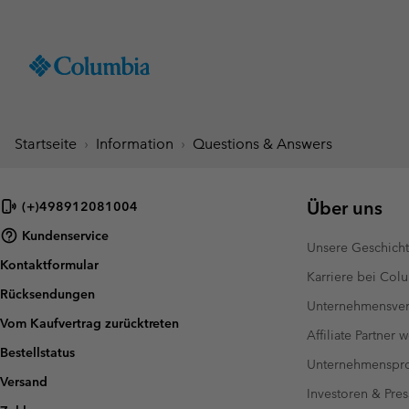
SKIP
Columbia
TO
Sportswear
CONTENT
Männer
Sommer Sale
Sommer Sale
Sommer Sale
Neuheiten
Alles Entdecken
Jacken & Weste
Jacken & Weste
Jungen (4-18 jah
Herrenschuhe
Accessoires
Frauen
SKIP
TO
Startseite
Information
Questions & Answers
Wanderjacken
Wanderjacken
Jacken & Westen
Wanderschuhe
Caps & Hats
MAIN
Neue kollektion
Neue kollektion
Neue kollektion
Best Sellers
NAV
Regenjacken
Regenjacken
Fleecejacken & Sweat
Sandalen & Sommers
Mützen & Schals
SKIP
Best Sellers
Best Sellers
Best Sellers
Kollektionen
Über uns
(+)498912081004
Windjacken
Windjacken
T-Shirts
Wasserdichte Schuhe
Ski- & Winterhandsc
TO
Kundenservice
Softshelljacken
Softshelljacken
Hosen
Freizeitschuhe
Socken
Tellurix™
SEARCH
Unsere Geschich
Kollektionen
Kollektionen
Mickey’s Outdoor Club
Aktivitäten
Produkthilfe
Kontaktformular
3-in-1 Jacken
3-in-1 Jacken
Shorts
Trail Running Schuhe
Konos™
Guide für wasserdichte
Wandern
Karriere bei Col
Titanium Wandern
Titanium Wandern
Artikel
Urban Adventures
Rücksendungen
Stepp- und Daunenja
Stepp- und Daunenja
Accessoires
Winterstiefel
Omni-MAX™
Essentials im August
Neuheiten
Layering‑Guide
Sommeraktivitäten
Unternehmensver
Mickey’s Outdoor Club
Mickey's Outdoor Club
Die beliebtesten Styles für
Unsere neueste Outdoor-
Guide für wasserdichte
Trail Running
Vom Kaufvertrag zurücktreten
Westen
Westen
Peakfreak™
Abenteuer im Spätsommer
Ausrüstung – bereit für die
Wanderausrüstung
Angeln
Affiliate Partner 
Icons
Icons
und danach.
kommende Saison.
Finde die perfekte Jacke
Wintersport
Bestellstatus
Mäntel und Parkas
Mäntel und Parkas
Unternehmensp
Schuh-Finder
Heritage
Heritage
Versand
Skijacken
Skijacken
Investoren & Pres
Outdry Extreme
Outdry Extreme