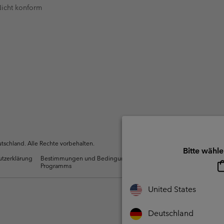
Jacken
 Nicht konform
Freizeithosen
Lauf- und Wander-Leggings
Ski- & Win
Ski- & Wint
Fleecejacken
Shorts
Freizeithosen
Bekleidu
Alle Frau
Skihosen
Shorts
Übergrö
Röcke, Kleider & Hosenröcke
Unterwäsche & Socken
Alle Män
Skihosen
Funktionsshirts
Unterwäsche & Socken
Socken
Unterwäschelinie
Funktionsshirts
Socken
schland. Alle Rechte vorbehalten.
Bitte wähle
utzerklärung
Bestimmungen und Bedingungen des Mitglieder
Nutzun
Programms
Inhalte
United States
Deutschland