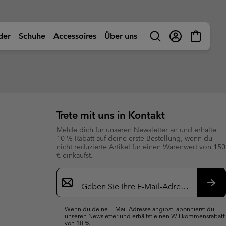
der
Schuhe
Accessoires
Über uns
Suche
Anmelden
Mini
Cart
ivität shoppen
Nach Aktivität shoppen
Nach Aktivität shoppen
Nach Aktivität shoppen
Nach Aktivität shoppen
uhe
uhe
 Jugendiche (größen
 Jugendiche (größen
n
🥾 Wandern
🥾 Wandern
🥾 Wandern
🥾 Wandern
& Sommerschuhe
& Sommerschuhe
Abenteuer
☀ Sommer Aktivitäten
☀ Sommer Aktivitäten
☀ Sommer-Aktivitäten
🚶🏼‍♂️ Gehen
Kinder (größen 25-
Kinder (größen 25-
Trete mit uns in Kontakt
te Schuhe
te Schuhe
ktivitäten
🏙 Urbane Abenteuer
🏙 Urbane Abenteuer
🏙 Urbane Abenteuer
🏃🏼‍♂️ Trail-Running
Melde dich für unseren Newsletter an und erhalte
uhe
uhe
ow
🏃🏼‍♂️ Trail Running
🏃🏼‍♀️ Trail Running
⛷ Ski & Snowboard
🏃🏼‍♀️ Schnelle Wanderungen
he (größen 25-39EU)
he (größen 25-39EU)
ber uns
Columbia UNLOCK -
10 % Rabatt auf deine erste Bestellung, wenn du
ng Schuhe
ng Schuhe
🐟 Fishing
🐟 Angelbekleidung
❄ Winter und Schnee
Mitglieder‑Programm
nicht reduzierte Artikel für einen Warenwert von 150
nsere Geschichte
uhe (größen 25-
uhe (größen 25-
Produkthilfe
€ einkaufst.
nternehmensverantwortung
l
l
⛷ Ski & Snowboard
⛷ Ski & Snow
erformance Fishing Gear
Das beliebteste Gear
ough Mother Outdoor
Produkthilfe
Finde die richtigen Schuhe
Newsletter-
uverlässige Performance auf
Bewährte Favoriten. Auf diese
uide
er-Produkte
uhe
nd abseits des Wassers.
Anmeldung
Artikel kannst du
res
res
Produkthilfe
Produkthilfe
Produktberater für Kinder-Jacken
Schuhberater
dich verlassen.
Abo
– Jungen
s
s
Finde die richtigen Schuhe
Finde die richtigen Schuhe
Wenn du deine E-Mail-Adresse angibst, abonnierst du
unseren Newsletter und erhältst einen Willkommensrabatt
chals
chals
Finde die perfekte jacke
Finde Die Perfekte Jacke
von 10 %.