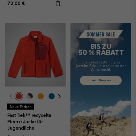
Regular price:
70,00 €
Summer Sale
BIS ZU
50 % RABATT
Die beliebtesten Styles
jetzt im Sale –
nur solange der
Vorrat reicht.
Jetzt Shoppen
Neue Farben
Fast Trek™ recycelte
Fleece Jacke für
Jugendliche