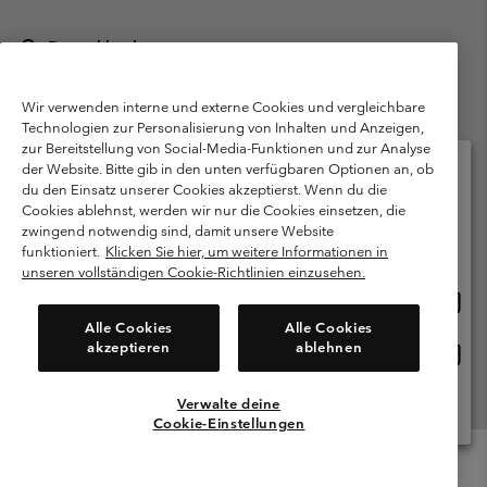
Deutschland
©
2026
Columbia Sportswear GmbH. Walter-Gropius-Str. 23, 80807
München Deutschland. Alle Rechte vorbehalten.
Wir verwenden interne und externe Cookies und vergleichbare
Technologien zur Personalisierung von Inhalten und Anzeigen,
Nutzungsbedingungen
Allgemeine Verkaufsbedingungen
Garantie
zur Bereitstellung von Social-Media-Funktionen und zur Analyse
Datenschutzerklärung
der Website. Bitte gib in den unten verfügbaren Optionen an, ob
du den Einsatz unserer Cookies akzeptierst. Wenn du die
Bestimmungen und Bedingungen des Mitglieder Programms
Cookies ablehnst, werden wir nur die Cookies einsetzen, die
Bitte wählen Sie Ihr Lieferland und Ihre Sprache
zwingend notwendig sind, damit unsere Website
Nutzungsbedingungen Für Nutzergenerierte Inhalte
Impressum
Online-Einkauf verfügbar
funktioniert.
Klicken Sie hier, um weitere Informationen in
Cookies
Public CBCR
unseren vollständigen Cookie-Richtlinien einzusehen.
Online
United States
Einkau
Kundenservice: Mo- Fr. 9:00 - 13:00 & 14:00- 18:00 Uhr
Alle Cookies
Alle Cookies
(+)498912081004
verfü
akzeptieren
ablehnen
Online
Deutschland
Einkau
verfü
Verwalte deine
Alle Länder Anzeigen
Cookie-Einstellungen
Menu
Suche
Anmelden
Mini