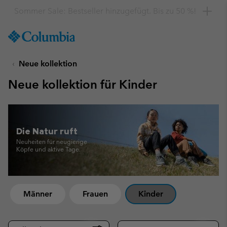
Hol dir einen 10 %-Gutschein
SKIP
Columbia
TO
Sportswear
CONTENT
Neue kollektion
SKIP
TO
Neue kollektion für Kinder
MAIN
NAV
SKIP
TO
Die Natur ruft
SEARCH
Neuheiten für neugierige
Köpfe und aktive Tage.
Männer
Frauen
Kinder