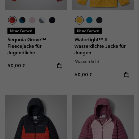
Neue Farben
Neue Farben
Sequoia Grove™
Watertight™ II
Fleecejacke für
wasserdichte Jacke für
Jugendliche
Jungen
Wasserdicht
Regular price:
50,00 €
Regular price:
60,00 €