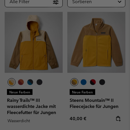
Alle Filter
Sortieren
Neue Farben
Neue Farben
Rainy Trails™ III
Steens Mountain™ II
wasserdichte Jacke mit
Fleecejacke für Jungen
Fleecefutter für Jungen
Regular price:
40,00 €
Wasserdicht