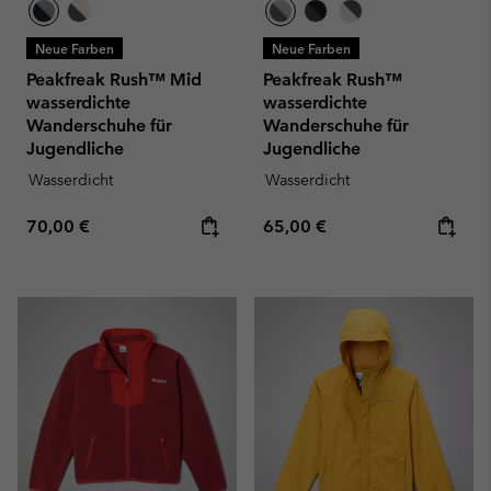
Neue Farben
Neue Farben
Peakfreak Rush™ Mid
Peakfreak Rush™
wasserdichte
wasserdichte
Wanderschuhe für
Wanderschuhe für
Jugendliche
Jugendliche
Wasserdicht
Wasserdicht
Regular price:
Regular price:
70,00 €
65,00 €