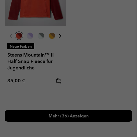
Neue Farben
Steens Mountain™ II
Half Snap Fleece für
Jugendliche
Regular price:
35,00 €
Mehr (36) Anzeigen