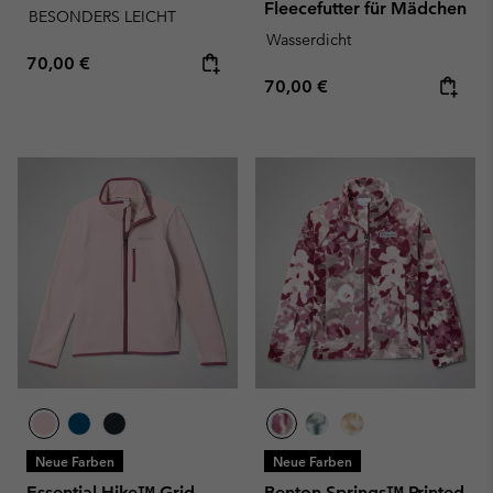
Fleecefutter für Mädchen
BESONDERS LEICHT
Wasserdicht
Regular price:
70,00 €
Regular price:
70,00 €
Neue Farben
Neue Farben
Essential Hike™ Grid
Benton Springs™ Printed