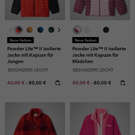
Neue Farben
Neue Farben
Powder Lite™ II isolierte
Powder Lite™ II isolierte
Jacke mit Kapuze für
Jacke mit Kapuze für
Jungen
Mädchen
BESONDERS LEICHT
BESONDERS LEICHT
Minimum sale price:
Maximum price:
Minimum sale price:
Maximum price:
40,00 €
-
80,00 €
40,00 €
-
80,00 €