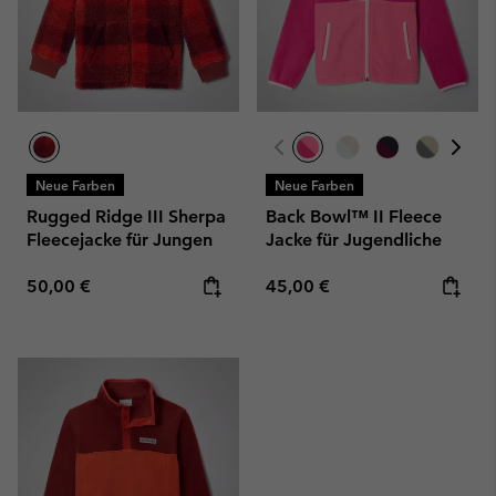
Neue Farben
Neue Farben
Rugged Ridge III Sherpa
Back Bowl™ II Fleece
Fleecejacke für Jungen
Jacke für Jugendliche
Regular price:
Regular price:
50,00 €
45,00 €