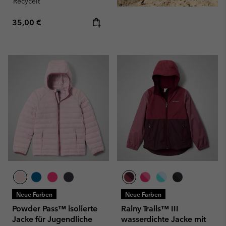
Recycelt
Regular price:
35,00 €
Neue Farben
Neue Farben
Powder Pass™ isolierte
Rainy Trails™ III
Jacke für Jugendliche
wasserdichte Jacke mit