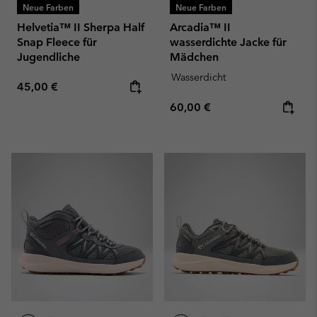
Neue Farben
Neue Farben
Helvetia™ II Sherpa Half
Arcadia™ II
Snap Fleece für
wasserdichte Jacke für
Jugendliche
Mädchen
Wasserdicht
Regular price:
45,00 €
Regular price:
60,00 €