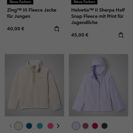
Neue Farben
Neue Farben
Zing™ III Fleece Jacke
Helvetia™ II Sherpa Half
für Jungen
Snap Fleece mit Print für
Jugendliche
Regular price:
40,00 €
Regular price:
45,00 €