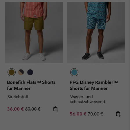
Bonefish Flats™ Shorts
PFG Disney Rambler™
für Männer
Shorts für Männer
Stretchstoff
Wasser- und
schmutzabweisend
Sale price:
Regular price:
36,00 €
60,00 €
Sale price:
Regular price:
56,00 €
70,00 €