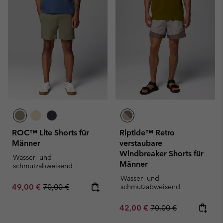
ROC™ Lite Shorts für
Riptide™ Retro
Männer
verstaubare
Windbreaker Shorts für
Wasser- und
Männer
schmutzabweisend
Wasser- und
Sale price:
Regular price:
49,00 €
70,00 €
schmutzabweisend
Sale price:
Regular price:
42,00 €
70,00 €