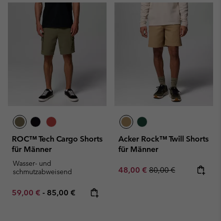
ROC™ Tech Cargo Shorts
Acker Rock™ Twill Shorts
für Männer
für Männer
Wasser- und
Sale price:
Regular price:
48,00 €
80,00 €
schmutzabweisend
Minimum sale price:
Maximum price:
59,00 €
-
85,00 €