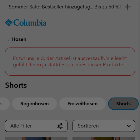
Sommer Sale: Bestseller hinzugefügt. Bis zu 50 %!
SKIP
Columbia
TO
Sportswear
CONTENT
Hosen
SKIP
TO
MAIN
NAV
Es tut uns leid, der Artikel ist ausverkauft. Vielleicht
gefällt Ihnen ja stattdessen eines dieser Produkte.
SKIP
TO
SEARCH
Shorts
n
Regenhosen
Freizeithosen
Shorts
Alle Filter
Sortieren