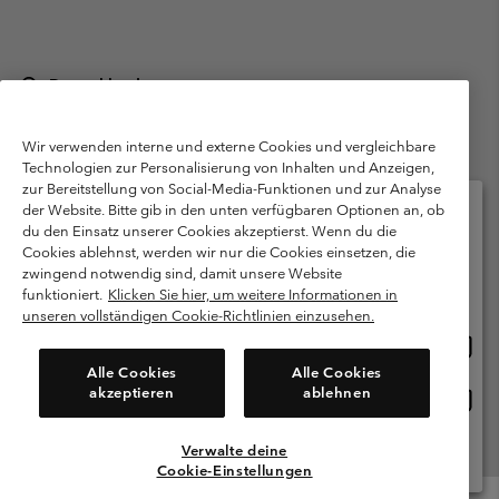
Deutschland
©
2026
Columbia Sportswear GmbH. Walter-Gropius-Str. 23, 80807
München Deutschland. Alle Rechte vorbehalten.
Wir verwenden interne und externe Cookies und vergleichbare
Technologien zur Personalisierung von Inhalten und Anzeigen,
Nutzungsbedingungen
Allgemeine Verkaufsbedingungen
Garantie
zur Bereitstellung von Social-Media-Funktionen und zur Analyse
Datenschutzerklärung
der Website. Bitte gib in den unten verfügbaren Optionen an, ob
du den Einsatz unserer Cookies akzeptierst. Wenn du die
Bestimmungen und Bedingungen des Mitglieder Programms
Cookies ablehnst, werden wir nur die Cookies einsetzen, die
Bitte wählen Sie Ihr Lieferland und Ihre Sprache
zwingend notwendig sind, damit unsere Website
Nutzungsbedingungen Für Nutzergenerierte Inhalte
Impressum
Online-Einkauf verfügbar
funktioniert.
Klicken Sie hier, um weitere Informationen in
Cookies
Public CBCR
unseren vollständigen Cookie-Richtlinien einzusehen.
Online
United States
Einkau
Kundenservice: Mo- Fr. 9:00 - 13:00 & 14:00- 18:00 Uhr
Alle Cookies
Alle Cookies
(+)498912081004
verfü
akzeptieren
ablehnen
Online
Deutschland
Einkau
verfü
Verwalte deine
Alle Länder Anzeigen
Cookie-Einstellungen