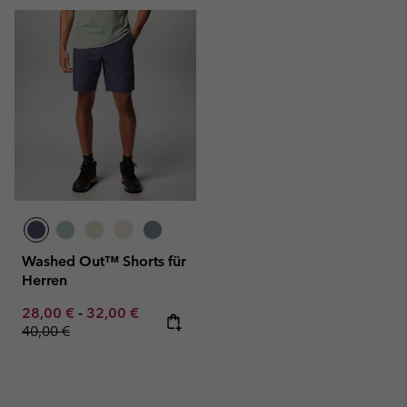
Washed Out™ Shorts für
Herren
Minimum sale price:
Maximum sale price:
Regular price:
28,00 €
-
32,00 €
40,00 €