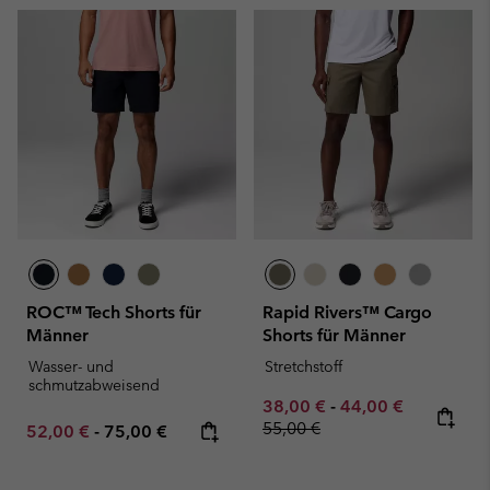
ROC™ Tech Shorts für
Rapid Rivers™ Cargo
Männer
Shorts für Männer
Wasser- und
Stretchstoff
schmutzabweisend
Minimum sale price:
Maximum sale pric
Regular pr
38,00 €
-
44,00 €
55,00 €
Minimum sale price:
Maximum price:
52,00 €
-
75,00 €