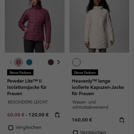
Neue Farben
Neue Farben
Powder Lite™ II
Heavenly™ lange
Isolationsjacke für
isolierte Kapuzen-Jacke
Frauen
für Frauen
BESONDERS LEICHT
Wasser- und
schmutzabweisend
Minimum sale price:
Maximum price:
60,00 €
-
120,00 €
Regular price:
160,00 €
Vergleichen
Vergleichen