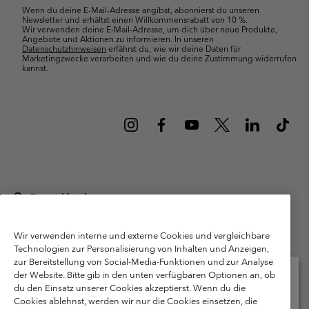
Wenn du deine E-Mail-Adresse angibst, abonnierst du unseren
Newsletter und erhältst einen Willkommensrabatt von 10 %.
Wir verwenden deine E-Mail-Adresse, um dich über neue Produkte,
Angebote und Aktionen zu informieren. In unseren
Datenschutzhinweisen
erfährst du, wie wir deine Daten für
Marketingzwecke verarbeiten und wie du deine Zustimmung widerrufen
kannst.
Deutschland
©
2026
Columbia Sportswear GmbH. Walter-Gropius-Str. 23, 80807
München Deutschland. Alle Rechte vorbehalten.
Wir verwenden interne und externe Cookies und vergleichbare
Technologien zur Personalisierung von Inhalten und Anzeigen,
Nutzungsbedingungen
Allgemeine Verkaufsbedingungen
Garantie
zur Bereitstellung von Social-Media-Funktionen und zur Analyse
Datenschutzerklärung
der Website. Bitte gib in den unten verfügbaren Optionen an, ob
du den Einsatz unserer Cookies akzeptierst. Wenn du die
Bestimmungen und Bedingungen des Mitglieder Programms
Cookies ablehnst, werden wir nur die Cookies einsetzen, die
Bitte wählen Sie Ihr Lieferland und Ihre Sprache