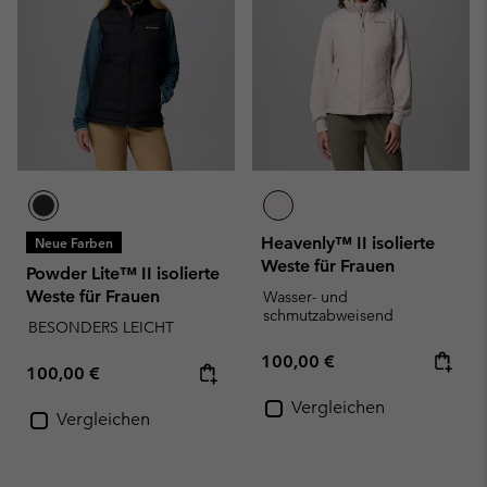
Heavenly™ II isolierte
Neue Farben
Weste für Frauen
Powder Lite™ II isolierte
Weste für Frauen
Wasser- und
schmutzabweisend
BESONDERS LEICHT
Regular price:
100,00 €
Regular price:
100,00 €
Vergleichen
Vergleichen