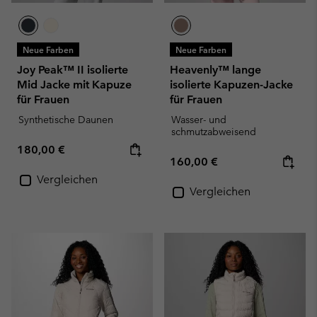
Neue Farben
Neue Farben
Joy Peak™ II isolierte
Heavenly™ lange
Mid Jacke mit Kapuze
isolierte Kapuzen-Jacke
für Frauen
für Frauen
Synthetische Daunen
Wasser- und
schmutzabweisend
Regular price:
180,00 €
Regular price:
160,00 €
Vergleichen
Vergleichen