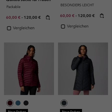
BESONDERS LEICHT
Packable
Minimum sale price:
Maximum price:
60,00 €
-
120,00 €
Minimum sale price:
Maximum price:
60,00 €
-
120,00 €
Vergleichen
Vergleichen
Neue Farben
Neue Farben