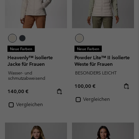
Neue Farben
Neue Farben
Heavenly™ isolierte
Powder Lite™ II isolierte
Jacke für Frauen
Weste für Frauen
Wasser- und
BESONDERS LEICHT
schmutzabweisend
Regular price:
100,00 €
Regular price:
140,00 €
Vergleichen
Vergleichen