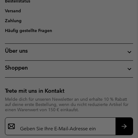
Bestellstatus
Versand
Zahlung
Häufig gestellte Fragen
Über uns
Shoppen
Trete mit uns in Kontakt
Melde dich für unseren Newsletter an und erhalte 10 % Rabatt
auf deine erste Bestellung, wenn du nicht reduzierte Artikel für
einen Warenwert von 150 € einkaufst.
Newsletter-
Anmeldung
Abonn