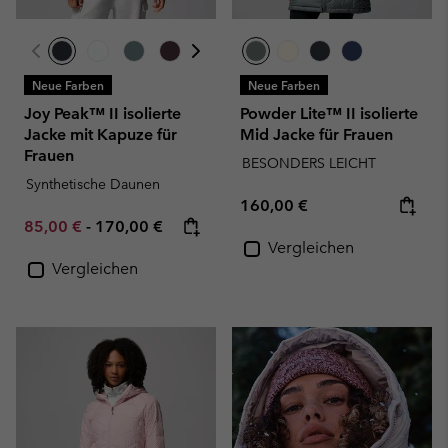
Neue Farben
Neue Farben
Joy Peak™ II isolierte
Powder Lite™ II isolierte
Jacke mit Kapuze für
Mid Jacke für Frauen
Frauen
BESONDERS LEICHT
Synthetische Daunen
Regular price:
160,00 €
Minimum sale price:
Maximum price:
85,00 €
-
170,00 €
Vergleichen
Vergleichen