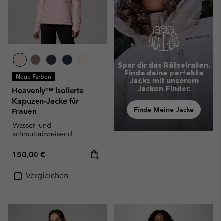
Spar dir das Rätselraten.
Finde deine perfekte
Neue Farben
Jacke mit unserem
Jacken‑Finder.
Heavenly™ isolierte
Kapuzen-Jacke für
Finde Meine Jacke
Frauen
Wasser- und
schmutzabweisend
Regular price:
150,00 €
Vergleichen