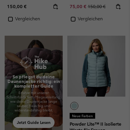
Regular price:
Sale price:
Regular price:
150,00 €
75,00 €
150,00 €
Vergleichen
Vergleichen
So pflegst du deine
Daunenjacke richtig: ein
kompletter Guide
Erfahre mit unserer
Schritt‑für‑Schritt-Pflegeanleitung,
wie deine Daunenjacke lange
sauber, flauschig und
widerstandsfähig bleibt.
Neue Farben
Jetzt Guide Lesen
Powder Lite™ II isolierte