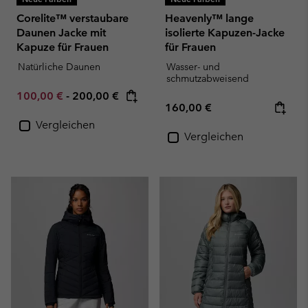
Corelite™ verstaubare
Heavenly™ lange
Daunen Jacke mit
isolierte Kapuzen-Jacke
Kapuze für Frauen
für Frauen
Natürliche Daunen
Wasser- und
schmutzabweisend
Minimum sale price:
Maximum price:
100,00 €
-
200,00 €
Regular price:
160,00 €
Vergleichen
Vergleichen