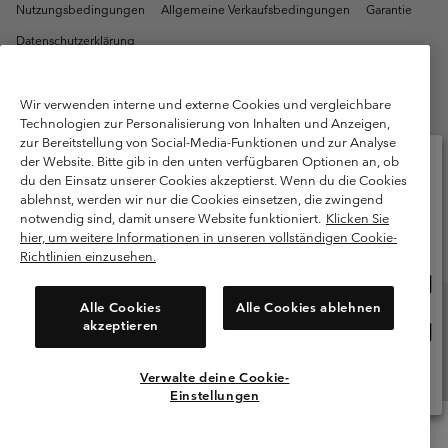
Nutzungsbedingungen
Allgemeine Verkaufsbedingungen
Garantie
Datenschutzerklärung
Bestimmungen und Bedingungen des Mitglieder Programms
Nutzungsbedingungen Für Nutzergenerierte Inhalte
Impressum
Wir verwenden interne und externe Cookies und vergleichbare
Technologien zur Personalisierung von Inhalten und Anzeigen,
Cookies
Public CBCR
zur Bereitstellung von Social-Media-Funktionen und zur Analyse
der Website. Bitte gib in den unten verfügbaren Optionen an, ob
du den Einsatz unserer Cookies akzeptierst. Wenn du die Cookies
Kundenservice: Mo- Fr. 9:00 - 13:00 & 14:00- 18:00 Uhr
(+)498912081004
ablehnst, werden wir nur die Cookies einsetzen, die zwingend
Bitte wählen Sie Ihr Lieferland und Ihre Sprache
notwendig sind, damit unsere Website funktioniert.
Klicken Sie
Online-Einkauf verfügbar
hier, um weitere Informationen in unseren vollständigen Cookie-
Richtlinien einzusehen.
Onlin
United States
Einka
Alle Cookies
Alle Cookies ablehnen
verf
akzeptieren
Onlin
Deutschland
Einka
verf
Verwalte deine Cookie-
Alle Länder Anzeigen
Einstellungen
Menu
Suche
Anmelden
Mini