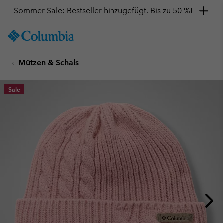
Sommer Sale: Bestseller hinzugefügt. Bis zu 50 %!
SKIP
Columbia
TO
Sportswear
CONTENT
Mützen & Schals
SKIP
TO
MAIN
Sale
NAV
SKIP
TO
SEARCH