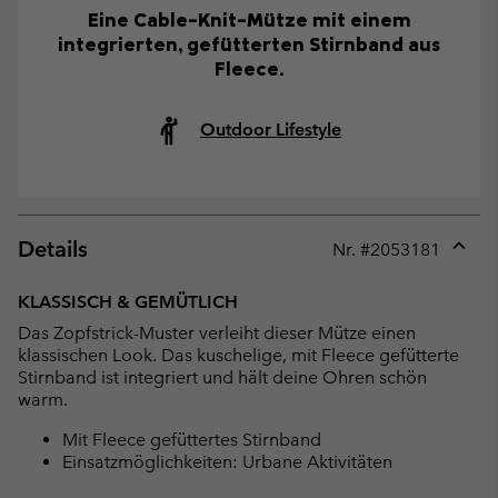
Eine Cable-Knit-Mütze mit einem
integrierten, gefütterten Stirnband aus
Fleece.
Outdoor Lifestyle
Details
Nr. #
2053181
Expan
or
KLASSISCH & GEMÜTLICH
collap
Das Zopfstrick-Muster verleiht dieser Mütze einen
sectio
klassischen Look. Das kuschelige, mit Fleece gefütterte
Stirnband ist integriert und hält deine Ohren schön
warm.
Mit Fleece gefüttertes Stirnband
Einsatzmöglichkeiten: Urbane Aktivitäten