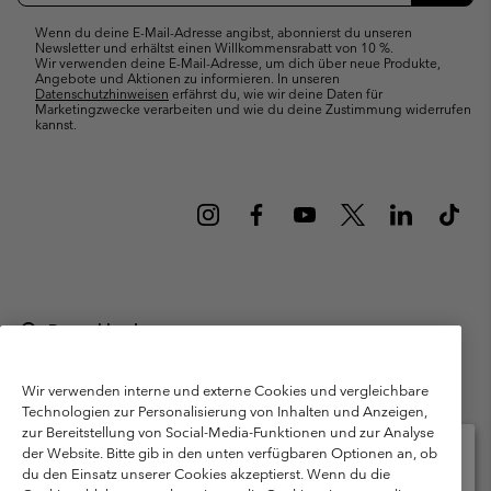
Wenn du deine E-Mail-Adresse angibst, abonnierst du unseren
Newsletter und erhältst einen Willkommensrabatt von 10 %.
Wir verwenden deine E-Mail-Adresse, um dich über neue Produkte,
Angebote und Aktionen zu informieren. In unseren
Datenschutzhinweisen
erfährst du, wie wir deine Daten für
Marketingzwecke verarbeiten und wie du deine Zustimmung widerrufen
kannst.
Deutschland
©
2026
Columbia Sportswear GmbH. Walter-Gropius-Str. 23, 80807
München Deutschland. Alle Rechte vorbehalten.
Wir verwenden interne und externe Cookies und vergleichbare
Technologien zur Personalisierung von Inhalten und Anzeigen,
Nutzungsbedingungen
Allgemeine Verkaufsbedingungen
Garantie
zur Bereitstellung von Social-Media-Funktionen und zur Analyse
Datenschutzerklärung
der Website. Bitte gib in den unten verfügbaren Optionen an, ob
du den Einsatz unserer Cookies akzeptierst. Wenn du die
Bestimmungen und Bedingungen des Mitglieder Programms