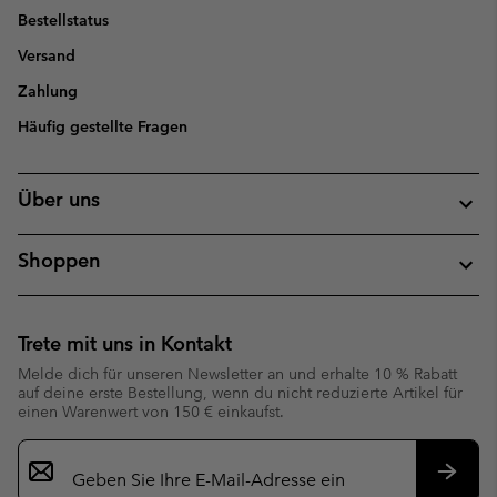
Bestellstatus
Versand
Zahlung
Häufig gestellte Fragen
Über uns
Shoppen
Trete mit uns in Kontakt
Melde dich für unseren Newsletter an und erhalte 10 % Rabatt
auf deine erste Bestellung, wenn du nicht reduzierte Artikel für
einen Warenwert von 150 € einkaufst.
Newsletter-
Anmeldung
Abonn