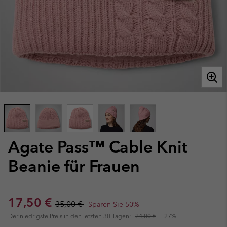
Agate Pass™ Cable Knit
Beanie für Frauen
Sale price:
Regular price:
17,50 €
35,00 €
Sparen Sie 50%
Der niedrigste Preis in den letzten 30 Tagen:
24,00 €
-27%