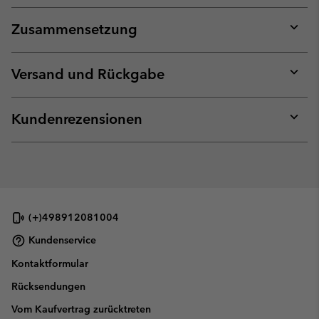
Zusammensetzung
Expan
or
collap
Versand und Rückgabe
sectio
Expan
or
collap
Kundenrezensionen
sectio
Expan
or
collap
sectio
(+)498912081004
Kundenservice
Kontaktformular
Rücksendungen
Vom Kaufvertrag zurücktreten