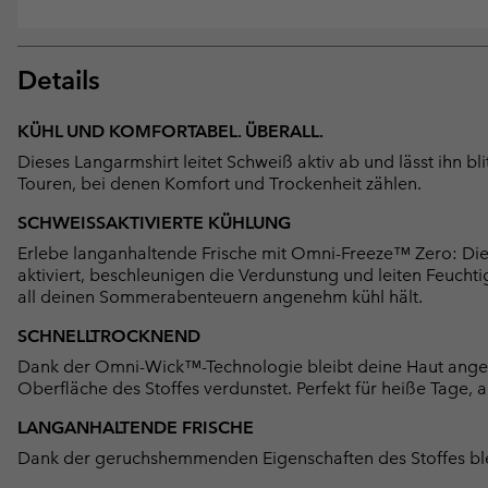
Details
KÜHL UND KOMFORTABEL. ÜBERALL.
Dieses Langarmshirt leitet Schweiß aktiv ab und lässt ihn b
Touren, bei denen Komfort und Trockenheit zählen.
SCHWEISSAKTIVIERTE KÜHLUNG
Erlebe langanhaltende Frische mit Omni-Freeze™ Zero: Di
aktiviert, beschleunigen die Verdunstung und leiten Feuchtig
all deinen Sommerabenteuern angenehm kühl hält.
SCHNELLTROCKNEND
Dank der Omni-Wick™-Technologie bleibt deine Haut angen
Oberfläche des Stoffes verdunstet. Perfekt für heiße Tage,
LANGANHALTENDE FRISCHE
Dank der geruchshemmenden Eigenschaften des Stoffes bleibt