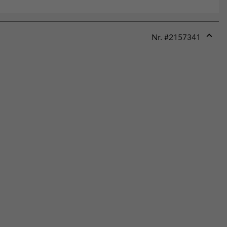
Nr. #
2157341
Expan
or
collap
sectio