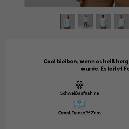
Cool bleiben, wenn es heiß herg
wurde. Es leitet F
Schweißaufnahme
Omni-Freeze™ Zero