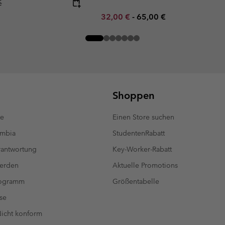
r price:
€
Minimum sale price:
Maximum price:
32,00 €
-
65,00 €
Shoppen
te
Einen Store suchen
umbia
StudentenRabatt
antwortung
Key-Worker-Rabatt
werden
Aktuelle Promotions
rogramm
Größentabelle
se
 Nicht konform