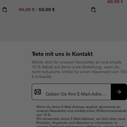
Minimum s
40,00 €
Minimum sale price:
Maximum price:
40,00 €
-
50,00 €
Trete mit uns in Kontakt
Melde dich für unseren Newsletter an und erhalte
10 % Rabatt auf deine erste Bestellung, wenn du
nicht reduzierte Artikel für einen Warenwert von 150
€ einkaufst.
Newsletter-
Anmeldung
Abo
Wenn du deine E-Mail-Adresse angibst, abonnierst du
unseren Newsletter und erhältst einen Willkommensrabatt
von 10 %.
Wir verwenden deine E-Mail-Adresse, um dich über neue
Produkte, Angebote und Aktionen zu informieren. In
unseren
Datenschutzhinweisen
erfährst du, wie wir deine