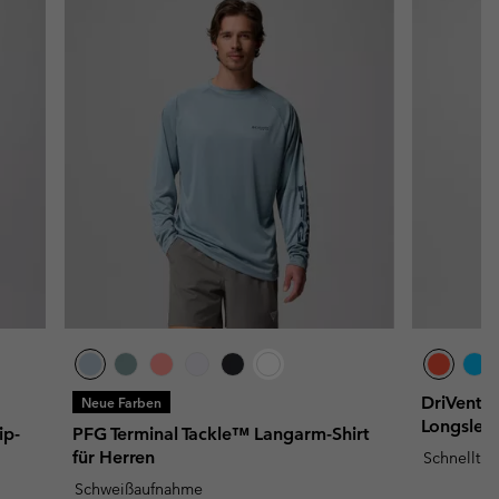
DriVentur
Neue Farben
Longslee
ip-
PFG Terminal Tackle™ Langarm-Shirt
für Herren
Schnelltr
Schweißaufnahme