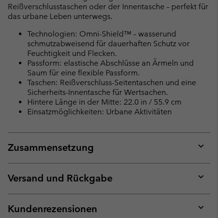
Reißverschlusstaschen oder der Innentasche – perfekt für
das urbane Leben unterwegs.
Technologien: Omni-Shield™ – wasserund
schmutzabweisend für dauerhaften Schutz vor
Feuchtigkeit und Flecken.
Passform: elastische Abschlüsse an Ärmeln und
Saum für eine flexible Passform.
Taschen: Reißverschluss-Seitentaschen und eine
Sicherheits-Innentasche für Wertsachen.
Hintere Länge in der Mitte: 22.0 in / 55.9 cm
Einsatzmöglichkeiten: Urbane Aktivitäten
Zusammensetzung
Expan
or
collap
Versand und Rückgabe
sectio
Expan
or
collap
Kundenrezensionen
sectio
Expan