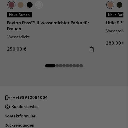
Neue Farben
Neue Farbe
Payton Pass™ II wasserdichter Parka für
Little Si™ 
Frauen
Wasserdich
Wasserdicht
Regular pr
280,00 €
Regular price:
250,00 €
(+)498912081004
Kundenservice
Kontaktformular
Rücksendungen