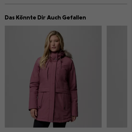
or
collap
Das Könnte Dir Auch Gefallen
sectio