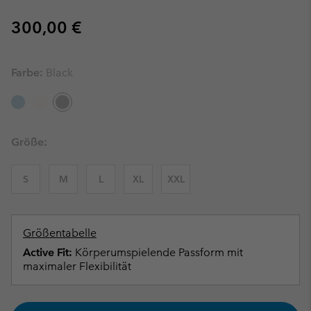
Regular price:
300,00 €
Farbe:
Black
Größe:
S
M
L
XL
XXL
Größentabelle
Active Fit:
Körperumspielende Passform mit
maximaler Flexibilität