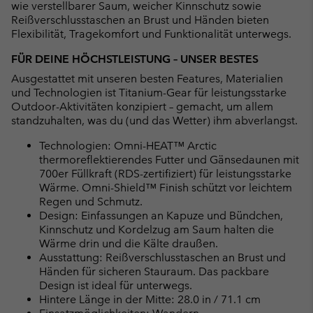
wie verstellbarer Saum, weicher Kinnschutz sowie
Reißverschlusstaschen an Brust und Händen bieten
Flexibilität, Tragekomfort und Funktionalität unterwegs.
FÜR DEINE HÖCHSTLEISTUNG – UNSER BESTES
Ausgestattet mit unseren besten Features, Materialien
und Technologien ist Titanium-Gear für leistungsstarke
Outdoor-Aktivitäten konzipiert – gemacht, um allem
standzuhalten, was du (und das Wetter) ihm abverlangst.
Technologien: Omni-HEAT™ Arctic
thermoreflektierendes Futter und Gänsedaunen mit
700er Füllkraft (RDS-zertifiziert) für leistungsstarke
Wärme. Omni-Shield™ Finish schützt vor leichtem
Regen und Schmutz.
Design: Einfassungen an Kapuze und Bündchen,
Kinnschutz und Kordelzug am Saum halten die
Wärme drin und die Kälte draußen.
Ausstattung: Reißverschlusstaschen an Brust und
Händen für sicheren Stauraum. Das packbare
Design ist ideal für unterwegs.
Hintere Länge in der Mitte: 28.0 in / 71.1 cm