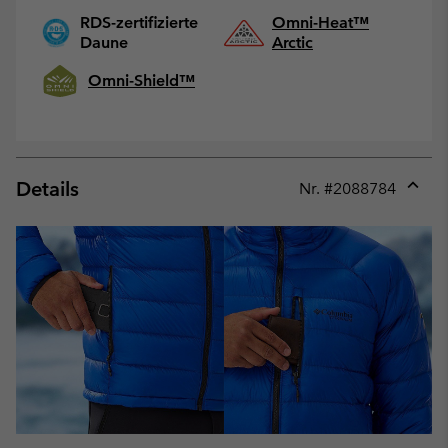
RDS-zertifizierte
Omni-Heat™
Daune
Arctic
Omni-Shield™
Details
Nr. #
2088784
Expan
or
collap
sectio