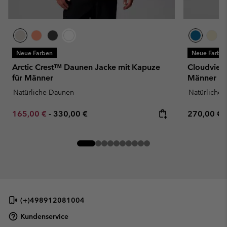
Neue Farben
Neue Farbe
Arctic Crest™ Daunen Jacke mit Kapuze
Cloudview
für Männer
Männer
Natürliche Daunen
Natürliche
Minimum sale price:
Maximum price:
Regular pr
165,00 €
-
330,00 €
270,00 €
(+)498912081004
Kundenservice