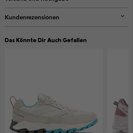
sectio
Expan
or
collap
Kundenrezensionen
sectio
Expan
or
collap
Das Könnte Dir Auch Gefallen
sectio