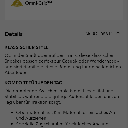
Omni-Grip™
Details
Nr. #
2108811
Expan
or
KLASSISCHER STYLE
collap
Ob in der Stadt oder auf den Trails: diese klassischen
sectio
Sneaker passen perfekt zur Casual- oder Wanderhose –
und sind damit die ideale Begleitung für deine täglichen
Abenteuer.
KOMFORT FÜR JEDEN TAG
Die dämpfende Zwischensohle bietet Flexibilität und
Stabilität, während die griffige Außensohle den ganzen
Tag über für Traktion sorgt.
Obermaterial aus Knit-Material für einfaches An-
und Ausziehen.
Spezielle Zugschlaufen für einfaches An- und