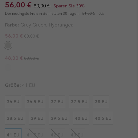
Sale price:
Regular price:
56,00 €
80,00 €
Sparen Sie 30%
Der niedrigste Preis in den letzten 30 Tagen:
56,00 €
0%
Farbe:
Grey Green, Hydrangea
Regular price:
Sale price:
56,00 €
80,00 €
Regular price:
Sale price:
48,00 €
80,00 €
Größe:
41 EU
36 EU
36.5 EU
37 EU
37.5 EU
38 EU
38.5 EU
39 EU
39.5 EU
40 EU
40.5 EU
41 EU
41.5 EU
42 EU
43 EU