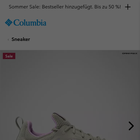
Sommer Sale: Bestseller hinzugefügt. Bis zu 50 %!
SKIP
Columbia
TO
Sportswear
CONTENT
Sneaker
SKIP
TO
MAIN
Sale
NAV
SKIP
TO
SEARCH