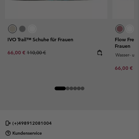
IVO Trail™ Schuhe für Frauen
Flow Frem
Frauen
Sale price:
Regular price:
66,00 €
110,00 €
Wasser- un
Sale price:
Re
66,00 €
11
(+)498912081004
Kundenservice