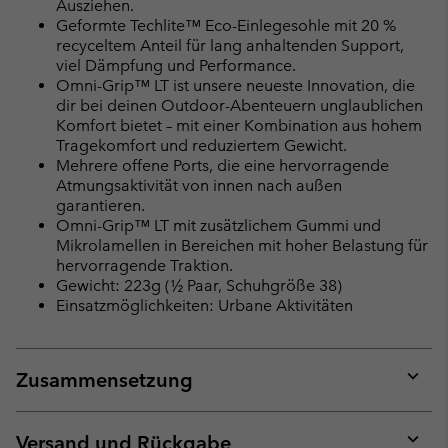
Ausziehen.
Geformte Techlite™ Eco-Einlegesohle mit 20 %
recyceltem Anteil für lang anhaltenden Support,
viel Dämpfung und Performance.
Omni-Grip™ LT ist unsere neueste Innovation, die
dir bei deinen Outdoor-Abenteuern unglaublichen
Komfort bietet – mit einer Kombination aus hohem
Tragekomfort und reduziertem Gewicht.
Mehrere offene Ports, die eine hervorragende
Atmungsaktivität von innen nach außen
garantieren.
Omni-Grip™ LT mit zusätzlichem Gummi und
Mikrolamellen in Bereichen mit hoher Belastung für
hervorragende Traktion.
Gewicht: 223g (½ Paar, Schuhgröße 38)
Einsatzmöglichkeiten: Urbane Aktivitäten
Zusammensetzung
Expan
or
collap
Versand und Rückgabe