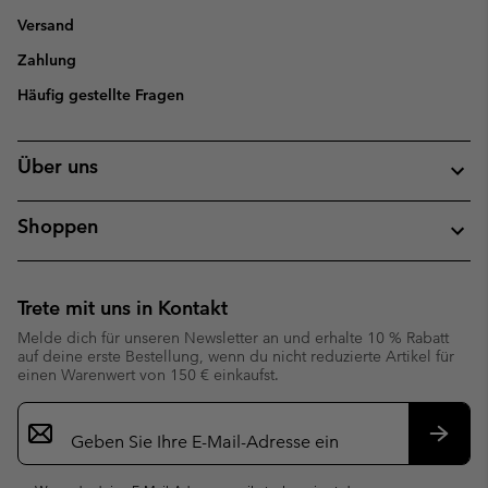
Versand
Zahlung
Häufig gestellte Fragen
Über uns
Shoppen
Trete mit uns in Kontakt
Melde dich für unseren Newsletter an und erhalte 10 % Rabatt
auf deine erste Bestellung, wenn du nicht reduzierte Artikel für
einen Warenwert von 150 € einkaufst.
Newsletter-
Anmeldung
Abonn