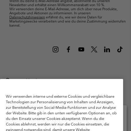
Wenn du deine E-Mail-Adresse angibst, abonnierst du unseren
Newsletter und erhältst einen Willkommensrabatt von 10 %.
Wir verwenden deine E-Mail-Adresse, um dich über neue Produkte,
Angebote und Aktionen zu informieren. In unseren
Datenschutzhinweisen
erfährst du, wie wir deine Daten für
Marketingzwecke verarbeiten und wie du deine Zustimmung widerrufen
kannst.
Deutschland
©
2026
Columbia Sportswear GmbH. Walter-Gropius-Str. 23, 80807
München Deutschland. Alle Rechte vorbehalten.
Wir verwenden interne und externe Cookies und vergleichbare
Technologien zur Personalisierung von Inhalten und Anzeigen,
Nutzungsbedingungen
Allgemeine Verkaufsbedingungen
Garantie
zur Bereitstellung von Social-Media-Funktionen und zur Analyse
Datenschutzerklärung
der Website. Bitte gib in den unten verfügbaren Optionen an, ob
du den Einsatz unserer Cookies akzeptierst. Wenn du die
Bestimmungen und Bedingungen des Mitglieder Programms
Cookies ablehnst, werden wir nur die Cookies einsetzen, die
Bitte wählen Sie Ihr Lieferland und Ihre Sprache
zwingend notwendig sind, damit unsere Website
Nutzungsbedingungen Für Nutzergenerierte Inhalte
Impressum