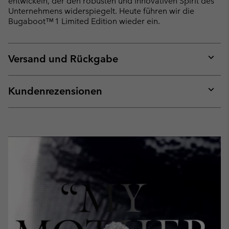
entwickeln, der den robusten und innovativen Spirit des
Unternehmens widerspiegelt. Heute führen wir die
Bugaboot™ 1 Limited Edition wieder ein.
Versand und Rückgabe
Expan
or
collap
Kundenrezensionen
sectio
Expan
or
collap
sectio