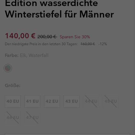
Edition wasserdichte
Winterstiefel für Männer
Sale price:
Regular price:
140,00 €
200,00 €
Sparen Sie 30%
Der niedrigste Preis in den letzten 30 Tagen:
160,00 €
-12%
Farbe:
Elk, Waterfall
Größe:
40 EU
41 EU
42 EU
43 EU
44 EU
45 EU
46 EU
47 EU