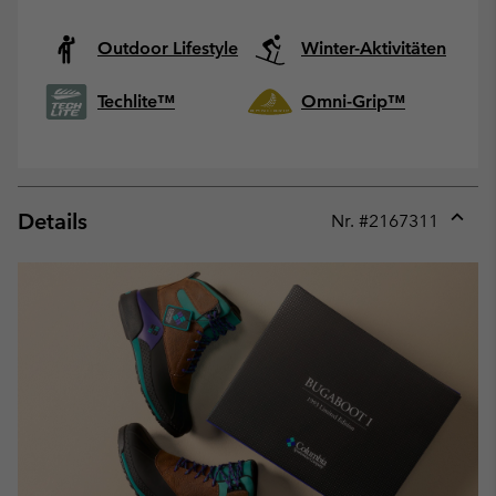
Outdoor Lifestyle
Winter-Aktivitäten
Techlite™
Omni-Grip™
Details
Nr. #
2167311
Expan
or
collap
sectio