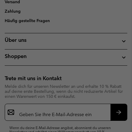
Versand
Zahlung
Häufig gestellte Fragen
Über uns
Shoppen
Trete mit uns in Kontakt
Melde dich für unseren Newsletter an und erhalte 10 % Rabatt
auf deine erste Bestellung, wenn du nicht reduzierte Artikel für
einen Warenwert von 150 € einkaufst.
Newsletter-
Anmeldung
Abonn
Wenn du deine E-Mail-Adresse angibst, abonnierst du unseren
Newsletter und erhältst einen Willkommensrabatt von 10 %.