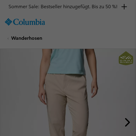
Sommer Sale: Bestseller hinzugefügt. Bis zu 50 %!
SKIP
Columbia
TO
Sportswear
CONTENT
Wanderhosen
SKIP
TO
MAIN
NAV
SKIP
TO
SEARCH