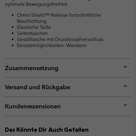
optimale Bewegungsfreiheit.
Omni-Shield™ Release fortschrittliche
Beschichtung
Elastische Taille
Seitentaschen
Gesäßtasche mit Druckknopfverschluss
Einsatzmöglichkeiten: Wandern
Zusammensetzung
Expan
or
collap
Versand und Rückgabe
sectio
Expan
or
collap
Kundenrezensionen
sectio
Expan
or
collap
Das Könnte Dir Auch Gefallen
sectio