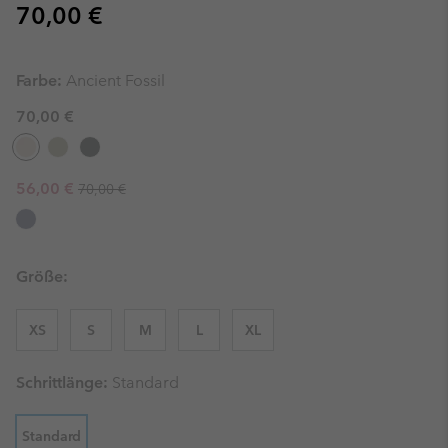
Regular price:
70,00 €
Farbe:
Ancient Fossil
70,00 €
Regular price:
Sale price:
56,00 €
70,00 €
Größe:
XS
S
M
L
XL
Schrittlänge:
Standard
Standard