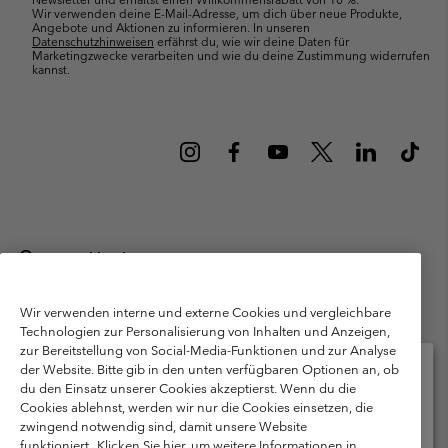
Wir verwenden deine E-Mail-Adresse, um dich über neue Produkte,
Angebote und Aktionen zu informieren. In unseren
Datenschutzhinweisen
erfährst du, wie wir deine Daten für
Marketingzwecke verarbeiten und wie du deine Zustimmung widerrufen
kannst.
Deutschland
©
2026
Columbia Sportswear GmbH. Walter-Gropius-Str. 23, 80807
München Deutschland. Alle Rechte vorbehalten.
Wir verwenden interne und externe Cookies und vergleichbare
Technologien zur Personalisierung von Inhalten und Anzeigen,
Nutzungsbedingungen
Allgemeine Verkaufsbedingungen
Garantie
zur Bereitstellung von Social-Media-Funktionen und zur Analyse
Datenschutzerklärung
der Website. Bitte gib in den unten verfügbaren Optionen an, ob
du den Einsatz unserer Cookies akzeptierst. Wenn du die
Bestimmungen und Bedingungen des Mitglieder Programms
Cookies ablehnst, werden wir nur die Cookies einsetzen, die
Bitte wählen Sie Ihr Lieferland und Ihre Sprache
zwingend notwendig sind, damit unsere Website
Nutzungsbedingungen Für Nutzergenerierte Inhalte
Impressum
Online-Einkauf verfügbar
funktioniert.
Klicken Sie hier, um weitere Informationen in