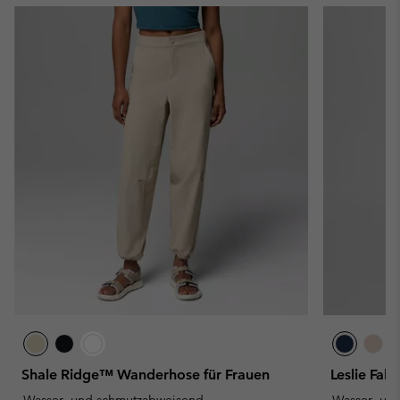
Shale Ridge™ Wanderhose für Frauen
Leslie Fall