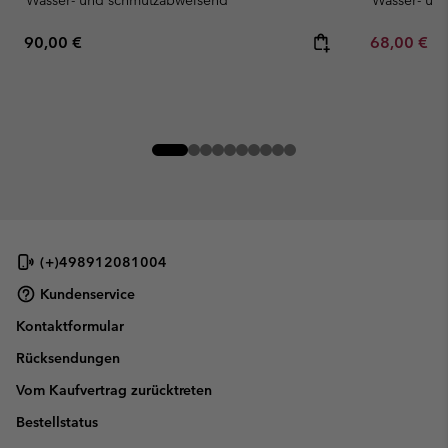
Wasser- und schmutzabweisend
Wasser- un
Regular price:
Minimum sa
90,00 €
68,00 €
-
(+)498912081004
Kundenservice
Kontaktformular
Rücksendungen
Vom Kaufvertrag zurücktreten
Bestellstatus