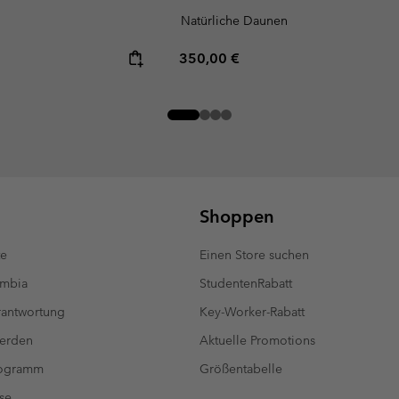
Natürliche Daunen
Regular price:
350,00 €
Shoppen
te
Einen Store suchen
umbia
StudentenRabatt
antwortung
Key-Worker-Rabatt
werden
Aktuelle Promotions
rogramm
Größentabelle
se