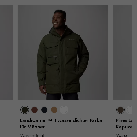
Landroamer™ II wasserdichter Parka
Pines Lak
für Männer
Kapuze f
Wasserdicht
Wasser- u