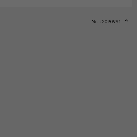
Nr. #
2090991
Expan
or
collap
sectio