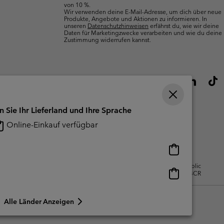
von 10 %.
Wir verwenden deine E-Mail-Adresse, um dich über neue
Produkte, Angebote und Aktionen zu informieren. In
unseren
Datenschutzhinweisen
erfährst du, wie wir deine
Daten für Marketingzwecke verarbeiten und wie du deine
Zustimmung widerrufen kannst.
n Sie Ihr Lieferland und Ihre Sprache
Online-Einkauf verfügbar
Online-
Einkauf
gsbedingungen Für Nutzergenerierte
Impressum
Cookies
Public
verfügbar
Online-
CBCR
Einkauf
verfügbar
Alle Länder Anzeigen