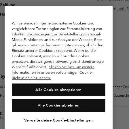
Zahlung
Barrierefreiheit:
Häufig gestellte Fragen
Wir verwenden interne und externe Cookies und
vergleichbare Technologien zur Personalisierung von
Inhalten und Anzeigen, zur Bereitstellung von Social-
Media-Funktionen und zur Analyse der Website. Bitte
gib in den unten verfügbaren Optionen an, ob du den
Einsatz unserer Cookies akzeptierst. Wenn du die
Cookies ablehnst, werden wir nur die Cookies
einsetzen, die zwingend notwendig sind, damit unsere
Website funktioniert.
Klicken Sie hier, um weitere
Informationen in unseren vollständigen Cookie-
Deutschland
Richtlinien einzusehen.
©
2026
Columbia Sportswear GmbH. Walter-Gropius-Str. 23, 80807 München Deut
Alle Cookies akzeptieren
Nutzungsbedingungen
Allgemeine
Garantie
Datensch
Verkaufsbedingungen
Alle Cookies ablehnen
Kundenservice: Mo- Fr. 9:00 - 13:00 & 14:00- 18:00 Uhr
(+)498912081004
Verwalte deine Cookie-Einstellungen