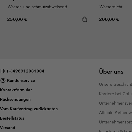
Wasser- und schmutzabweisend
Wasserdicht
Regular price:
Regular price:
250,00 €
200,00 €
Über uns
(+)498912081004
Kundenservice
Unsere Geschich
Kontaktformular
Karriere bei Col
Rücksendungen
Unternehmensver
Vom Kaufvertrag zurücktreten
Affiliate Partner 
Bestellstatus
Unternehmensp
Versand
Investoren & Pres