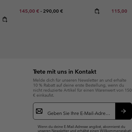
Minimum sale price:
Maximum price:
Sale price
145,00 €
-
290,00 €
115,00 
Trete mit uns in Kontakt
Melde dich für unseren Newsletter an und erhalte
10 % Rabatt auf deine erste Bestellung, wenn du
nicht reduzierte Artikel für einen Warenwert von 150
€ einkaufst.
Newsletter-
Anmeldung
Abo
Wenn du deine E-Mail-Adresse angibst, abonnierst du
unseren Newsletter und erhältst einen Willkommensrabatt