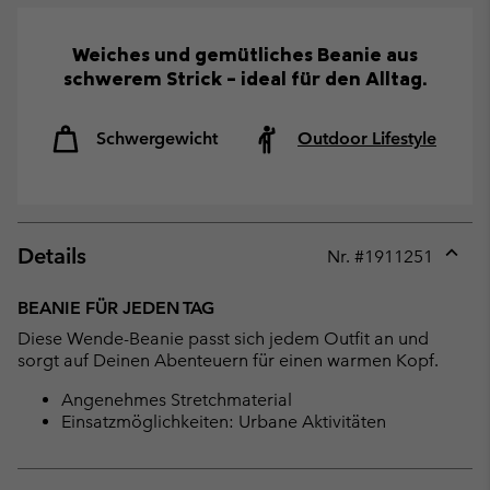
Weiches und gemütliches Beanie aus
schwerem Strick – ideal für den Alltag.
Schwergewicht
Outdoor Lifestyle
Details
Nr. #
1911251
Expan
or
BEANIE FÜR JEDEN TAG
collap
Diese Wende-Beanie passt sich jedem Outfit an und
sectio
sorgt auf Deinen Abenteuern für einen warmen Kopf.
Angenehmes Stretchmaterial
Einsatzmöglichkeiten: Urbane Aktivitäten