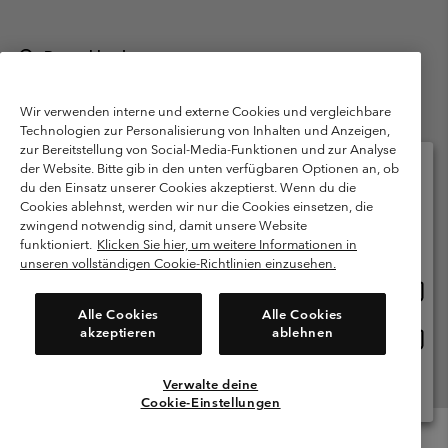
Deutschland
©
2026
Columbia Sportswear GmbH. Walter-Gropius-Str. 23, 80807
München Deutschland. Alle Rechte vorbehalten.
Wir verwenden interne und externe Cookies und vergleichbare
Technologien zur Personalisierung von Inhalten und Anzeigen,
Nutzungsbedingungen
Allgemeine Verkaufsbedingungen
Garantie
zur Bereitstellung von Social-Media-Funktionen und zur Analyse
Datenschutzerklärung
der Website. Bitte gib in den unten verfügbaren Optionen an, ob
du den Einsatz unserer Cookies akzeptierst. Wenn du die
Bestimmungen und Bedingungen des Mitglieder Programms
Cookies ablehnst, werden wir nur die Cookies einsetzen, die
Bitte wählen Sie Ihr Lieferland und Ihre Sprache
zwingend notwendig sind, damit unsere Website
Nutzungsbedingungen Für Nutzergenerierte Inhalte
Impressum
Online-Einkauf verfügbar
funktioniert.
Klicken Sie hier, um weitere Informationen in
Cookies
Public CBCR
unseren vollständigen Cookie-Richtlinien einzusehen.
Online
United States
Einkau
Kundenservice: Mo- Fr. 9:00 - 13:00 & 14:00- 18:00 Uhr
Alle Cookies
Alle Cookies
(+)498912081004
verfü
akzeptieren
ablehnen
Online
Deutschland
Einkau
verfü
Verwalte deine
Alle Länder Anzeigen
Cookie-Einstellungen