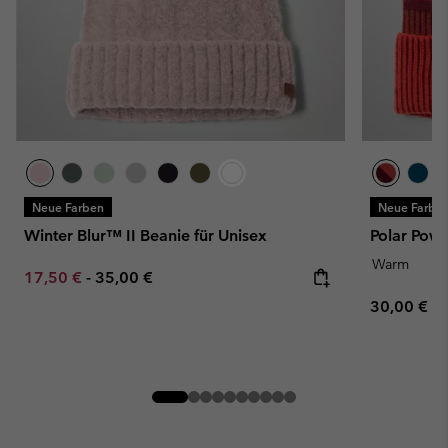
Neue Farben
Neue Farbe
Winter Blur™ II Beanie für Unisex
Polar Powd
Warm
Minimum sale price:
Maximum price:
17,50 €
-
35,00 €
Regular pr
30,00 €