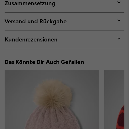
Zusammensetzung
Expan
or
collap
Versand und Rückgabe
sectio
Expan
or
collap
Kundenrezensionen
sectio
Expan
or
collap
Das Könnte Dir Auch Gefallen
sectio