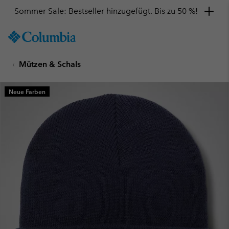
Sommer Sale: Bestseller hinzugefügt. Bis zu 50 %!
SKIP
Columbia
TO
Sportswear
CONTENT
Mützen & Schals
SKIP
TO
MAIN
Neue Farben
NAV
SKIP
TO
SEARCH