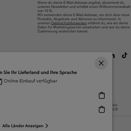
Wenn du deine E-Mail-Adresse angibst, abonnierst du
unseren Newsletter und erhältst einen Willkommensrabatt
von 10 %.
Wir verwenden deine E-Mail-Adresse, um dich über neue
Produkte, Angebote und Aktionen zu informieren. In
unseren
Datenschutzhinweisen
erfährst du, wie wir deine
Daten für Marketingzwecke verarbeiten und wie du deine
Zustimmung widerrufen kannst.
n Sie Ihr Lieferland und Ihre Sprache
Online-Einkauf verfügbar
Online-
Einkauf
gsbedingungen Für Nutzergenerierte
Impressum
Cookies
Public
verfügbar
Online-
CBCR
Einkauf
verfügbar
Alle Länder Anzeigen