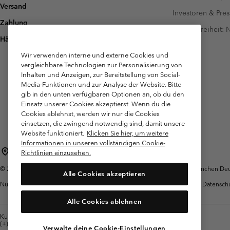
Versand
Investoren & Pres
Zahlung
Barrierefreiheit:
Häufig gestellte Fragen
Wir verwenden interne und externe Cookies und
vergleichbare Technologien zur Personalisierung von
Inhalten und Anzeigen, zur Bereitstellung von Social-
Media-Funktionen und zur Analyse der Website. Bitte
gib in den unten verfügbaren Optionen an, ob du den
Einsatz unserer Cookies akzeptierst. Wenn du die
Cookies ablehnst, werden wir nur die Cookies
einsetzen, die zwingend notwendig sind, damit unsere
Website funktioniert.
Klicken Sie hier, um weitere
Informationen in unseren vollständigen Cookie-
Deutschland
Richtlinien einzusehen.
©
2026
Columbia Sportswear GmbH. Walter-Gropius-Str. 23, 80807 München Deut
Alle Cookies akzeptieren
Nutzungsbedingungen
Allgemeine
Garantie
Datensch
Verkaufsbedingungen
Alle Cookies ablehnen
Kundenservice: Mo- Fr. 9:00 - 13:00 & 14:00- 18:00 Uhr
(+)498912081004
Verwalte deine Cookie-Einstellungen