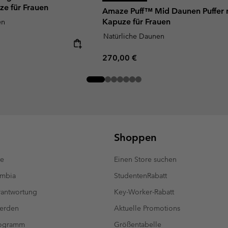
ze für Frauen
Amaze Puff™ Mid Daunen Puffer 
Kapuze für Frauen
en
Natürliche Daunen
Regular price:
270,00 €
Shoppen
te
Einen Store suchen
umbia
StudentenRabatt
antwortung
Key-Worker-Rabatt
werden
Aktuelle Promotions
rogramm
Größentabelle