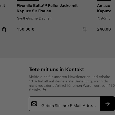
mit
Fivemile Butte™ Puffer Jacke mit
Amaze Pu
Kapuze für Frauen
Kapuze f
Synthetische Daunen
Natürlich
Regular price:
Regular p
150,00 €
240,00 €
Trete mit uns in Kontakt
Melde dich für unseren Newsletter an und erhalte
10 % Rabatt auf deine erste Bestellung, wenn du
nicht reduzierte Artikel für einen Warenwert von 150
€ einkaufst.
Newsletter-
Anmeldung
Abo