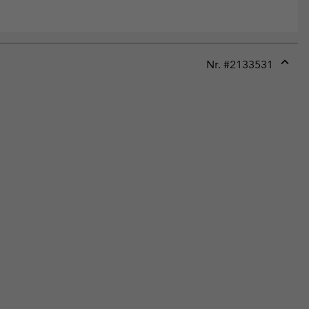
Nr. #
2133531
Expan
or
collap
sectio