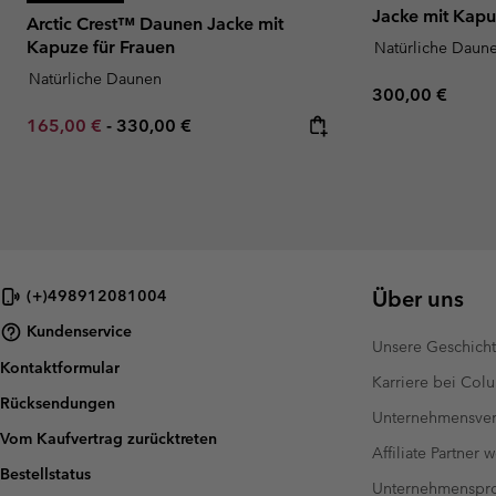
Jacke mit Kapu
Arctic Crest™ Daunen Jacke mit
Kapuze für Frauen
Natürliche Daun
Natürliche Daunen
Regular price:
300,00 €
Minimum sale price:
Maximum price:
165,00 €
-
330,00 €
Über uns
(+)498912081004
Kundenservice
Unsere Geschich
Kontaktformular
Karriere bei Col
Rücksendungen
Unternehmensver
Vom Kaufvertrag zurücktreten
Affiliate Partner 
Bestellstatus
Unternehmensp