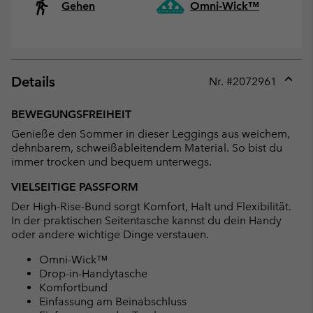
Gehen
Omni-Wick™
Details
Nr. #
2072961
Expan
or
BEWEGUNGSFREIHEIT
collap
Genieße den Sommer in dieser Leggings aus weichem,
sectio
dehnbarem, schweißableitendem Material. So bist du
immer trocken und bequem unterwegs.
VIELSEITIGE PASSFORM
Der High-Rise-Bund sorgt Komfort, Halt und Flexibilität.
In der praktischen Seitentasche kannst du dein Handy
oder andere wichtige Dinge verstauen.
Omni-Wick™
Drop-in-Handytasche
Komfortbund
Einfassung am Beinabschluss