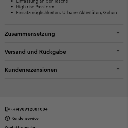
Einfassung an der Tasche
High rise Passform
Einsatzmöglichkeiten: Urbane Aktivitäten, Gehen
Zusammensetzung
Expan
or
collap
Versand und Rückgabe
sectio
Expan
or
collap
Kundenrezensionen
sectio
Expan
or
collap
sectio
(+)498912081004
Kundenservice
Kontaktformular