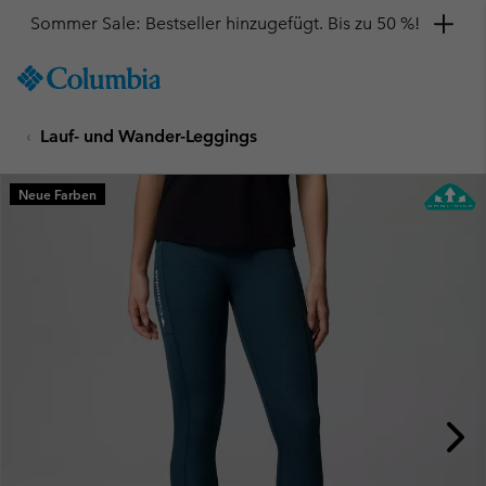
Sommer Sale: Bestseller hinzugefügt. Bis zu 50 %!
SKIP
Columbia
TO
Sportswear
CONTENT
Lauf- und Wander-Leggings
SKIP
TO
MAIN
Neue Farben
NAV
SKIP
TO
SEARCH