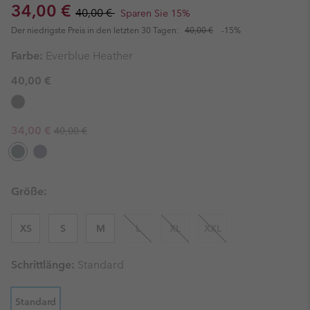
Sale price:
Regular price:
34,00 €
40,00 €
Sparen Sie 15%
Der niedrigste Preis in den letzten 30 Tagen:
40,00 €
-15%
Farbe:
Everblue Heather
40,00 €
Regular price:
Sale price:
34,00 €
40,00 €
Größe:
XS
S
M
L
XL
XXL
Schrittlänge:
Standard
Standard