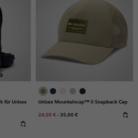
k für Unisex
Unisex Mountaincap™ II Snapback Cap
Minimum sale price:
Maximum price:
24,00 €
-
35,00 €