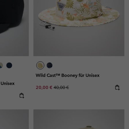
Wild Cast™ Booney für Unisex
 Unisex
Sale price:
Regular price:
20,00 €
40,00 €