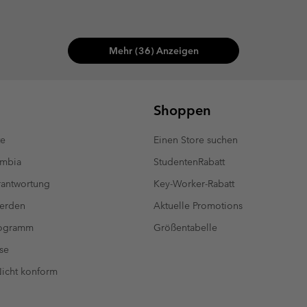
Mehr (36) Anzeigen
Shoppen
te
Einen Store suchen
umbia
StudentenRabatt
antwortung
Key-Worker-Rabatt
werden
Aktuelle Promotions
rogramm
Größentabelle
se
 Nicht konform