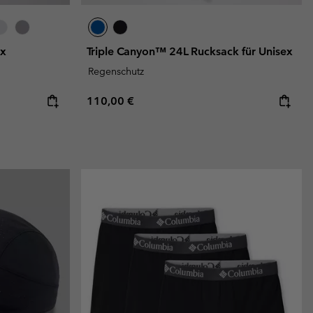
ex
Triple Canyon™ 24L Rucksack für Unisex
Regenschutz
Regular price:
110,00 €