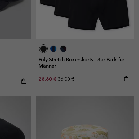
Poly Stretch Boxershorts – 3er Pack für
Männer
Sale price:
Regular price:
28,80 €
36,00 €