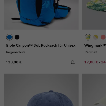
Triple Canyon™ 36L Rucksack für Unisex
Wingmark™ 
Regenschutz
Recycelt
Regular price:
Minimum sal
Ma
130,00 €
17,00 €
-
24