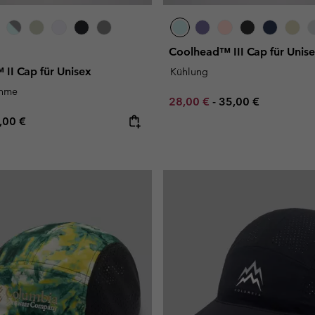
Coolhead™ III Cap für Unis
II Cap für Unisex
Kühlung
ahme
Minimum sale price:
Maximum price:
28,00 €
-
35,00 €
e price:
ximum price:
,00 €