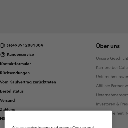
Über uns
(+)498912081004
Kundenservice
Unsere Geschich
Kontaktformular
Karriere bei Col
Rücksendungen
Unternehmensver
Vom Kaufvertrag zurücktreten
Affiliate Partner 
Bestellstatus
Unternehmensp
Versand
Investoren & Pres
Zahlung
Barrierefreiheit:
Häufig gestellte Fragen
Wir verwenden interne und externe Cookies und