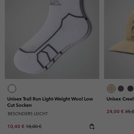
Unisex Trail Run Light-Weight Wool Low
Unisex Cree
Cut Socken
Sale price:
Regu
24,00 €
35,
BESONDERS LEICHT
Sale price:
Regular price:
10,40 €
18,00 €