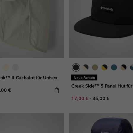
nk™ II Cachalot für Unisex
Neue Farben
Creek Side™ 5 Panel Hut für
e price:
ximum price:
,00 €
Minimum sale price:
Maximum price:
17,00 €
-
35,00 €