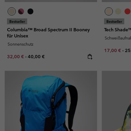
Bestseller
Bestseller
Columbia™ Broad Spectrum II Booney
Tech Shade™ 
für Unisex
Schweißaufn
Sonnenschutz
Minimum sal
Ma
17,00 €
-
25
Minimum sale price:
Maximum price:
32,00 €
-
40,00 €