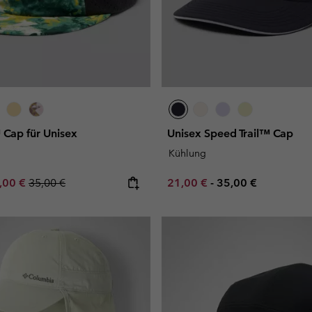
Cap für Unisex
Unisex Speed Trail™ Cap
Kühlung
e price:
ximum sale price:
Regular price:
Minimum sale price:
Maximum price:
,00 €
35,00 €
21,00 €
-
35,00 €