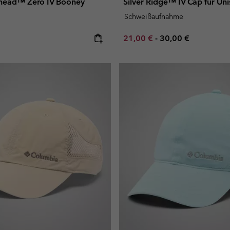
head™ Zero IV Booney
Silver Ridge™ IV Cap für Un
Schweißaufnahme
e:
Minimum sale price:
Maximum price:
21,00 €
-
30,00 €