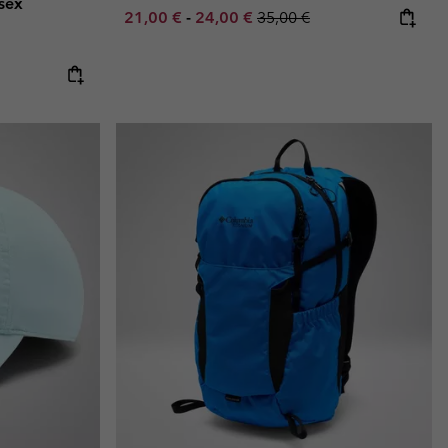
isex
Minimum sale price:
Maximum sale price:
Regular price:
21,00 €
-
24,00 €
35,00 €