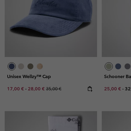
Unisex Wellzy™ Cap
Schooner Ba
Minimum sale price:
Maximum sale price:
Regular price:
Minimum sal
Ma
17,00 €
-
28,00 €
35,00 €
25,00 €
-
32