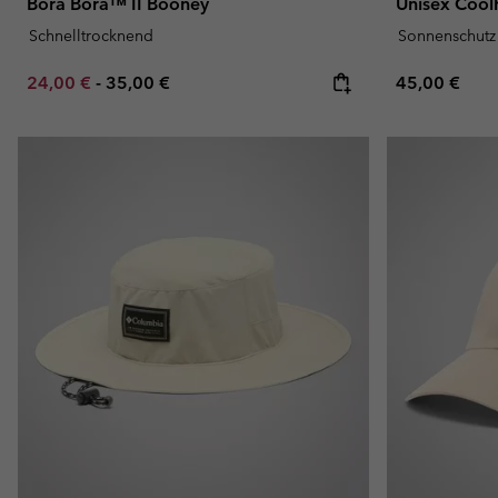
Bora Bora™ II Booney
Unisex Cool
Schnelltrocknend
Sonnenschutz
Minimum sale price:
Maximum price:
Regular pric
24,00 €
-
35,00 €
45,00 €