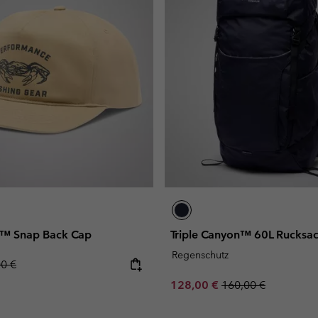
l™ Snap Back Cap
Triple Canyon™ 60L Rucksac
Regenschutz
lar price:
00 €
Sale price:
Regular price:
128,00 €
160,00 €