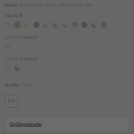
Farbe:
Red Rocks, Delta, Desert Side Hit
30,00 €
Regular price:
Sale price:
24,00 €
30,00 €
Regular price:
Sale price:
15,00 €
30,00 €
Größe:
O/S
O/S
Größentabelle