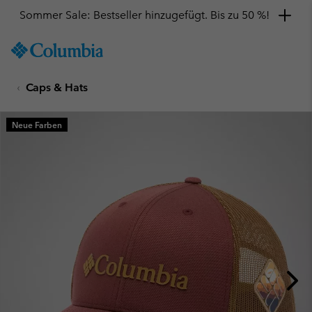
Sommer Sale: Bestseller hinzugefügt. Bis zu 50 %!
SKIP
Columbia
TO
Sportswear
CONTENT
Caps & Hats
SKIP
TO
MAIN
Neue Farben
NAV
SKIP
TO
SEARCH