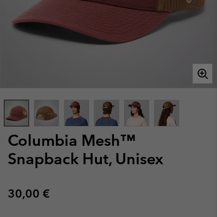
Columbia Mesh™
Snapback Hut, Unisex
Regular price:
30,00 €