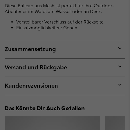
collap
Diese Ballcap aus Mesh ist perfekt für Ihre Outdoor-
sectio
Abenteuer im Wald, am Wasser oder an Deck.
Verstellbarer Verschluss auf der Rückseite
Einsatzmöglichkeiten: Gehen
Zusammensetzung
Expan
or
collap
Versand und Rückgabe
sectio
Expan
or
collap
Kundenrezensionen
sectio
Expan
or
collap
Das Könnte Dir Auch Gefallen
sectio