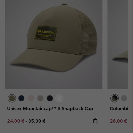
Unisex Mountaincap™ II Snapback Cap
Columbia 
Minimum sale price:
Maximum price:
Minimum sa
24,00 €
-
35,00 €
28,00 €
-