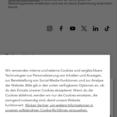
Marketingzwecke verarbeiten und wie du deine Zustimmung widerrufen
kannst.
Deutschland
©
2026
Columbia Sportswear GmbH. Walter-Gropius-Str. 23, 80807
München Deutschland. Alle Rechte vorbehalten.
Wir verwenden interne und externe Cookies und vergleichbare
Technologien zur Personalisierung von Inhalten und Anzeigen,
Nutzungsbedingungen
Allgemeine Verkaufsbedingungen
Garantie
zur Bereitstellung von Social-Media-Funktionen und zur Analyse
Datenschutzerklärung
der Website. Bitte gib in den unten verfügbaren Optionen an, ob
du den Einsatz unserer Cookies akzeptierst. Wenn du die
Bestimmungen und Bedingungen des Mitglieder Programms
Cookies ablehnst, werden wir nur die Cookies einsetzen, die
Bitte wählen Sie Ihr Lieferland und Ihre Sprache
zwingend notwendig sind, damit unsere Website
Nutzungsbedingungen Für Nutzergenerierte Inhalte
Impressum
Online-Einkauf verfügbar
funktioniert.
Klicken Sie hier, um weitere Informationen in
Cookies
Public CBCR
unseren vollständigen Cookie-Richtlinien einzusehen.
Online
United States