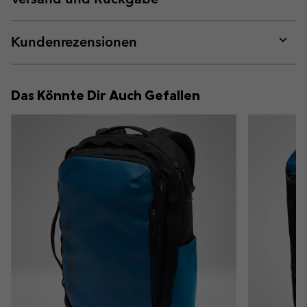
sectio
Expan
or
collap
Kundenrezensionen
sectio
Expan
or
collap
Das Könnte Dir Auch Gefallen
sectio