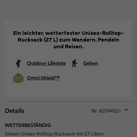
Ein leichter, wetterfester Unisex-Rolltop-
Rucksack (27 L) zum Wandern, Pendeln
und Reisen.
Outdoor Lifestyle
Gehen
Omni-Shield™
Details
Nr. #
2094521
Expan
or
WETTERBESTÄNDIG
collap
Dieser Unisex-Rolltop-Rucksack mit 27 Litern
sectio