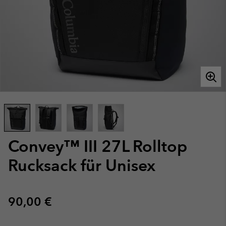
Convey™ III 27L Rolltop
Rucksack für Unisex
Regular price:
90,00 €