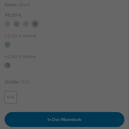
Farbe:
Black
90,00 €
Regular price:
Sale price:
72,00 €
90,00 €
Regular price:
Sale price:
63,00 €
90,00 €
Größe:
O/S
O/S
In Den Warenkorb