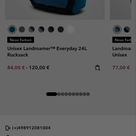
Neue Farben
Neue Farbe
Unisex Landroamer™ Everyday 24L
Landroame
Rucksack
Unisex
Minimum sale price:
Maximum price:
Minimum sa
84,00 €
-
120,00 €
77,00 €
-
(+)498912081004