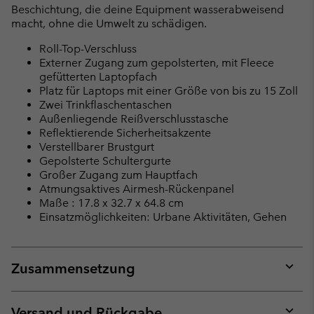
Beschichtung, die deine Equipment wasserabweisend
macht, ohne die Umwelt zu schädigen.
Roll-Top-Verschluss
Externer Zugang zum gepolsterten, mit Fleece
gefütterten Laptopfach
Platz für Laptops mit einer Größe von bis zu 15 Zoll
Zwei Trinkflaschentaschen
Außenliegende Reißverschlusstasche
Reflektierende Sicherheitsakzente
Verstellbarer Brustgurt
Gepolsterte Schultergurte
Großer Zugang zum Hauptfach
Atmungsaktives Airmesh-Rückenpanel
Maße : 17.8 x 32.7 x 64.8 cm
Einsatzmöglichkeiten: Urbane Aktivitäten, Gehen
Zusammensetzung
Expan
or
collap
Versand und Rückgabe