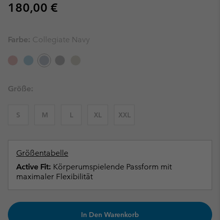
Regular price:
180,00 €
Farbe:
Collegiate Navy
Größe:
S
M
L
XL
XXL
Größentabelle
Active Fit:
Körperumspielende Passform mit
maximaler Flexibilität
In Den Warenkorb