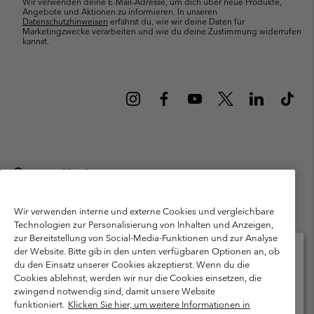
Wir verwenden deine E-Mail-Adresse, um dich über neue Produkte,
Angebote und Aktionen zu informieren. In unseren
Datenschutzhinweisen
erfährst du, wie wir deine Daten für
Marketingzwecke verarbeiten und wie du deine Zustimmung widerrufen
kannst.
Deutschland
©
2026
Columbia Sportswear GmbH. Walter-Gropius-Str. 23, 80807
München Deutschland. Alle Rechte vorbehalten.
Wir verwenden interne und externe Cookies und vergleichbare
Technologien zur Personalisierung von Inhalten und Anzeigen,
Nutzungsbedingungen
Allgemeine Verkaufsbedingungen
Garantie
zur Bereitstellung von Social-Media-Funktionen und zur Analyse
Datenschutzerklärung
der Website. Bitte gib in den unten verfügbaren Optionen an, ob
du den Einsatz unserer Cookies akzeptierst. Wenn du die
Bestimmungen und Bedingungen des Mitglieder Programms
Cookies ablehnst, werden wir nur die Cookies einsetzen, die
Bitte wählen Sie Ihr Lieferland und Ihre Sprache
zwingend notwendig sind, damit unsere Website
Nutzungsbedingungen Für Nutzergenerierte Inhalte
Impressum
Online-Einkauf verfügbar
funktioniert.
Klicken Sie hier, um weitere Informationen in