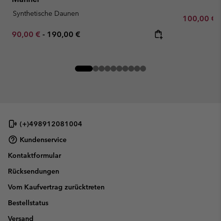
Synthetische Daunen
Minimum sa
100,00 €
Minimum sale price:
Maximum price:
90,00 €
-
190,00 €
(+)498912081004
Kundenservice
Kontaktformular
Rücksendungen
Vom Kaufvertrag zurücktreten
Bestellstatus
Versand