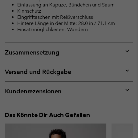
Einfassung an Kapuze, Bündchen und Saum
Kinnschutz
Eingrifftaschen mit Reißverschluss
Hintere Länge in der Mitte: 28.0 in / 71.1 cm
Einsatzmöglichkeiten: Wandern
Zusammensetzung
Expan
or
collap
Versand und Rückgabe
sectio
Expan
or
collap
Kundenrezensionen
sectio
Expan
or
collap
Das Könnte Dir Auch Gefallen
sectio