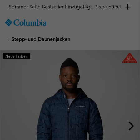
Sommer Sale: Bestseller hinzugefügt. Bis zu 50 %!
SKIP
Columbia
TO
Sportswear
CONTENT
Stepp- und Daunenjacken
SKIP
TO
MAIN
Neue Farben
NAV
SKIP
TO
SEARCH