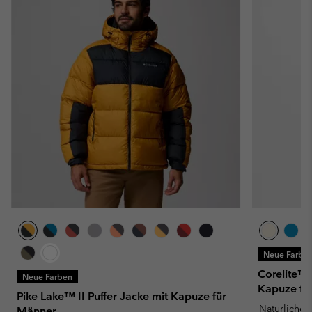
Neue Farbe
Corelite™ 
Neue Farben
Kapuze fü
Pike Lake™ II Puffer Jacke mit Kapuze für
Natürliche
Männer