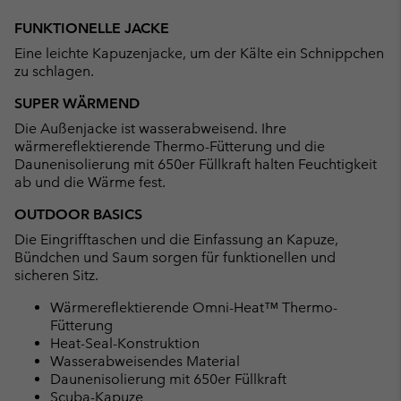
Expan
or
FUNKTIONELLE JACKE
collap
Eine leichte Kapuzenjacke, um der Kälte ein Schnippchen
sectio
zu schlagen.
SUPER WÄRMEND
Die Außenjacke ist wasserabweisend. Ihre
wärmereflektierende Thermo-Fütterung und die
Daunenisolierung mit 650er Füllkraft halten Feuchtigkeit
ab und die Wärme fest.
OUTDOOR BASICS
Die Eingrifftaschen und die Einfassung an Kapuze,
Bündchen und Saum sorgen für funktionellen und
sicheren Sitz.
Wärmereflektierende Omni-Heat™ Thermo-
Fütterung
Heat-Seal-Konstruktion
Wasserabweisendes Material
Daunenisolierung mit 650er Füllkraft
Scuba-Kapuze