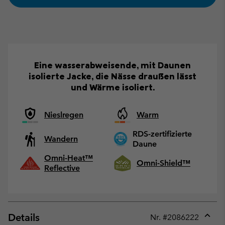
Eine wasserabweisende, mit Daunen
isolierte Jacke, die Nässe draußen lässt
und Wärme isoliert.
Nieslregen
Warm
RDS-zertifizierte
Wandern
Daune
Omni-Heat™
Omni-Shield™
Reflective
Details
Nr. #
2086222