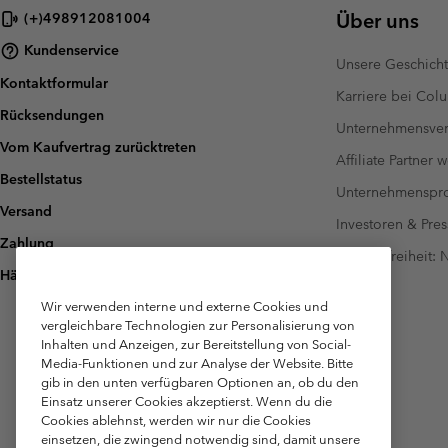
Über uns
(+)498912081004
Kundenservice
Unsere Geschich
Kontaktformular
Karriere bei Col
Rücksendungen
Unternehmensver
Vom Kaufvertrag zurücktreten
Affiliate Partner 
Bestellstatus
Unternehmensp
Versand
Investoren & Pres
Zahlung
Barrierefreiheit:
Häufig gestellte Fragen
Wir verwenden interne und externe Cookies und
vergleichbare Technologien zur Personalisierung von
Inhalten und Anzeigen, zur Bereitstellung von Social-
Media-Funktionen und zur Analyse der Website. Bitte
gib in den unten verfügbaren Optionen an, ob du den
Einsatz unserer Cookies akzeptierst. Wenn du die
Cookies ablehnst, werden wir nur die Cookies
einsetzen, die zwingend notwendig sind, damit unsere