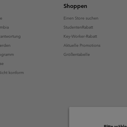
Shoppen
te
Einen Store suchen
umbia
StudentenRabatt
antwortung
Key-Worker-Rabatt
werden
Aktuelle Promotions
rogramm
Größentabelle
se
 Nicht konform
Bitte wähle