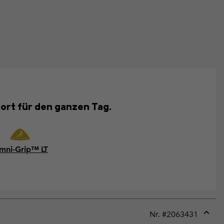
fort für den ganzen Tag.
mni-Grip™ LT
Nr. #
2063431
Expan