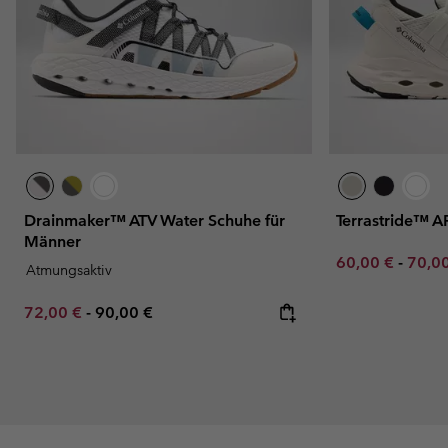
Drainmaker™ ATV Water Schuhe für
Terrastride™ 
Männer
Minimum sale p
Maxim
60,00 €
-
70,0
Atmungsaktiv
Minimum sale price:
Maximum price:
72,00 €
-
90,00 €