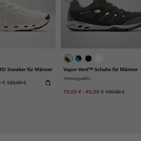
ARO Sneaker für Männer
Vapor Vent™ Schuhe für Männer
Atmungsaktiv
rice:
um sale price:
Regular price:
0 €
100,00 €
Minimum sale price:
Maximum sale price:
Regular price:
70,00 €
-
85,00 €
100,00 €