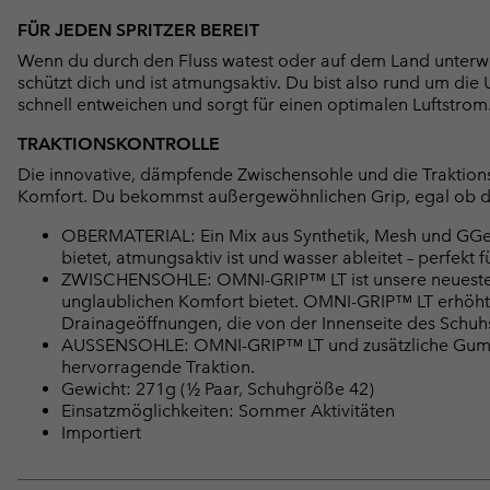
FÜR JEDEN SPRITZER BEREIT
Wenn du durch den Fluss watest oder auf dem Land unterweg
schützt dich und ist atmungsaktiv. Du bist also rund um di
schnell entweichen und sorgt für einen optimalen Luftstrom
TRAKTIONSKONTROLLE
Die innovative, dämpfende Zwischensohle und die Traktions
Komfort. Du bekommst außergewöhnlichen Grip, egal ob du
OBERMATERIAL: Ein Mix aus Synthetik, Mesh und GGewe
bietet, atmungsaktiv ist und wasser ableitet – perfekt f
ZWISCHENSOHLE: OMNI-GRIP™ LT ist unsere neueste I
unglaublichen Komfort bietet. OMNI-GRIP™ LT erhöht
Drainageöffnungen, die von der Innenseite des Schuhs
AUSSENSOHLE: OMNI-GRIP™ LT und zusätzliche Gummi-
hervorragende Traktion.
Gewicht: 271g (½ Paar, Schuhgröße 42)
Einsatzmöglichkeiten: Sommer Aktivitäten
Importiert