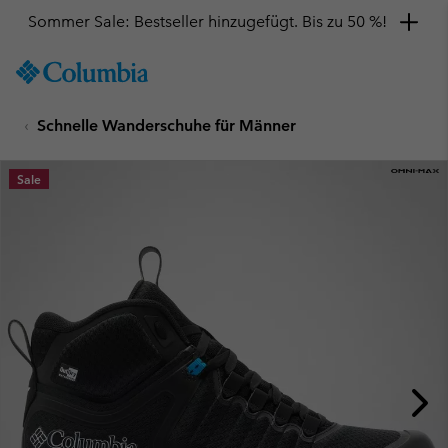
Sommer Sale: Bestseller hinzugefügt. Bis zu 50 %!
SKIP
Columbia
TO
Sportswear
CONTENT
Schnelle Wanderschuhe für Männer
SKIP
TO
MAIN
Sale
NAV
SKIP
TO
SEARCH