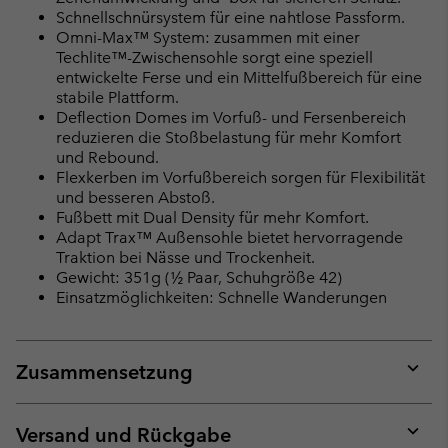
Schnellschnürsystem für eine nahtlose Passform.
Omni-Max™ System: zusammen mit einer
Techlite™-Zwischensohle sorgt eine speziell
entwickelte Ferse und ein Mittelfußbereich für eine
stabile Plattform.
Deflection Domes im Vorfuß- und Fersenbereich
reduzieren die Stoßbelastung für mehr Komfort
und Rebound.
Flexkerben im Vorfußbereich sorgen für Flexibilität
und besseren Abstoß.
Fußbett mit Dual Density für mehr Komfort.
Adapt Trax™ Außensohle bietet hervorragende
Traktion bei Nässe und Trockenheit.
Gewicht: 351g (½ Paar, Schuhgröße 42)
Einsatzmöglichkeiten: Schnelle Wanderungen
Zusammensetzung
Expan
or
collap
Versand und Rückgabe