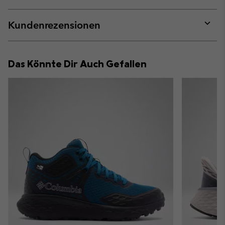
sectio
Expan
or
collap
Kundenrezensionen
sectio
Expan
or
collap
Das Könnte Dir Auch Gefallen
sectio