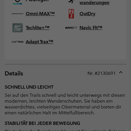
wanderungen
Omni-MAX™
OutDry
Techlite+™
Navic Fit™
Adapt Trax™
Details
Nr. #
2130691
Expan
or
SCHNELL UND LEICHT
collap
Sei auf den Trails schnell und leicht unterwegs mit diesen
sectio
modernen, leichten Wanderschuhen. Sie haben ein
wasserdichtes, vielseitiges Obermaterial und bieten dir
einen natürlichen Halt im Mittelfußbereich.
STABILITÄT BEI JEDER BEWEGUNG