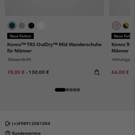
Neue Farben
Neue Farbe
Konos™ TRS OutDry™ Mid Wanderschuhe
Konos Tri
für Männer
Männer
Wasserdicht
Atmungsakt
Minimum sale price:
Maximum price:
Minimum sa
78,00 €
-
130,00 €
66,00 €
-
(+)498912081004
Kundenservice