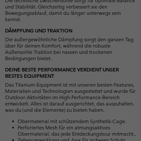
Die technische Zwischensohle sorgt für optimale Balance
und Stabilität. Gleichzeitig verbessert sie den
Bewegungsablauf, damit du länger unterwegs sein
kannst.
DÄMPFUNG UND TRAKTION
Die außergewöhnliche Dämpfung sorgt den ganzen Tag
über für deinen Komfort, während die robuste
Außensohle Traktion bei nassen und trockenen
Bedingungen bietet.
DEINE BESTE PERFORMANCE VERDIENT UNSER
BESTES EQUIPMENT
Das Titanium-Equipment ist mit unseren besten Features,
Materialien und Technologien ausgestattet und wurde für
Outdoor-Aktivitäten im High-Performance-Bereich
entwickelt. Alles ist darauf ausgerichtet, das auszuhalten,
was du (und die Elemente) zu bieten haben.
Obermaterial mit schützendem Synthetik-Cage.
Perforiertes Mesh für ein atmungsaktives
Obermaterial, das jede Entdeckungstour mitmacht..
Zehenumwicklung und -box für sicheren Schutz.