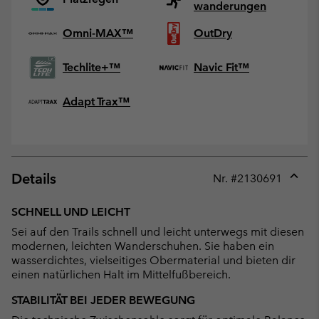
wanderungen
Omni-MAX™
OutDry
Techlite+™
Navic Fit™
Adapt Trax™
Details
Nr. #
2130691
Expan
or
SCHNELL UND LEICHT
collap
Sei auf den Trails schnell und leicht unterwegs mit diesen
sectio
modernen, leichten Wanderschuhen. Sie haben ein
wasserdichtes, vielseitiges Obermaterial und bieten dir
einen natürlichen Halt im Mittelfußbereich.
STABILITÄT BEI JEDER BEWEGUNG