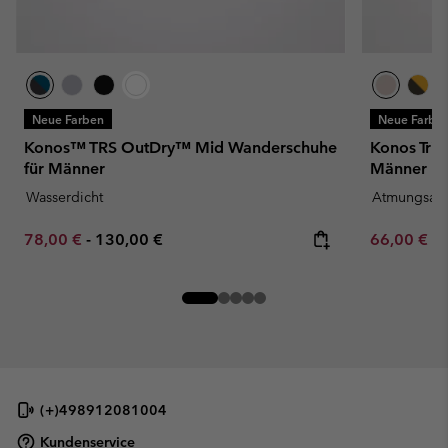
Neue Farben
Neue Farbe
Konos™ TRS OutDry™ Mid Wanderschuhe
Konos Tri
für Männer
Männer
Wasserdicht
Atmungsakt
Minimum sale price:
Maximum price:
Minimum sa
78,00 €
-
130,00 €
66,00 €
-
(+)498912081004
Kundenservice