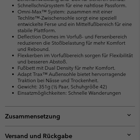
Schnellschnürsystem für eine nahtlose Passform.
Omni-Max™ System: zusammen mit einer
Techlite™-Zwischensohle sorgt eine speziell
entwickelte Ferse und ein Mittelfußbereich für eine
stabile Plattform.
Deflection Domes im Vorfuß- und Fersenbereich
reduzieren die Stoßbelastung für mehr Komfort
und Rebound.
Flexkerben im Vorfußbereich sorgen für Flexibilität
und besseren Abstoß.
Fußbett mit Dual Density für mehr Komfort.
Adapt Trax™ Außensohle bietet hervorragende
Traktion bei Nässe und Trockenheit.
Gewicht: 351g (½ Paar, Schuhgröße 42)
Einsatzmöglichkeiten: Schnelle Wanderungen
Zusammensetzung
Expan
or
collap
Versand und Rückgabe