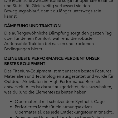
Die technische Zwischensohle sorgt für optimale Balance
und Stabilität. Gleichzeitig verbessert sie den
Bewegungsablauf, damit du länger unterwegs sein
kannst.
DÄMPFUNG UND TRAKTION
Die außergewöhnliche Dämpfung sorgt den ganzen Tag
über für deinen Komfort, während die robuste
Außensohle Traktion bei nassen und trockenen
Bedingungen bietet.
DEINE BESTE PERFORMANCE VERDIENT UNSER
BESTES EQUIPMENT
Das Titanium-Equipment ist mit unseren besten Features,
Materialien und Technologien ausgestattet und wurde für
Outdoor-Aktivitäten im High-Performance-Bereich
entwickelt. Alles ist darauf ausgerichtet, das auszuhalten,
was du (und die Elemente) zu bieten haben.
Obermaterial mit schützendem Synthetik-Cage.
Perforiertes Mesh für ein atmungsaktives
Obermaterial, das jede Entdeckungstour mitmacht..
Zehenumwicklung und -box für sicheren Schutz.