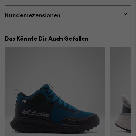
sectio
Expan
or
collap
Kundenrezensionen
sectio
Expan
or
collap
Das Könnte Dir Auch Gefallen
sectio