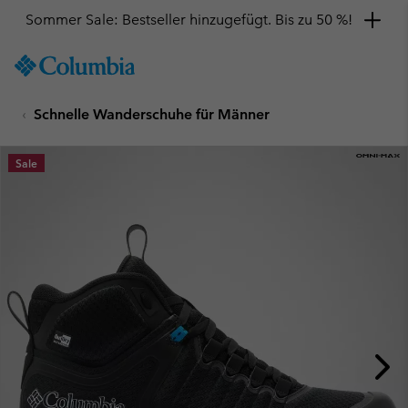
Sommer Sale: Bestseller hinzugefügt. Bis zu 50 %!
SKIP
Columbia
TO
Sportswear
CONTENT
Schnelle Wanderschuhe für Männer
SKIP
TO
MAIN
Sale
NAV
SKIP
TO
SEARCH