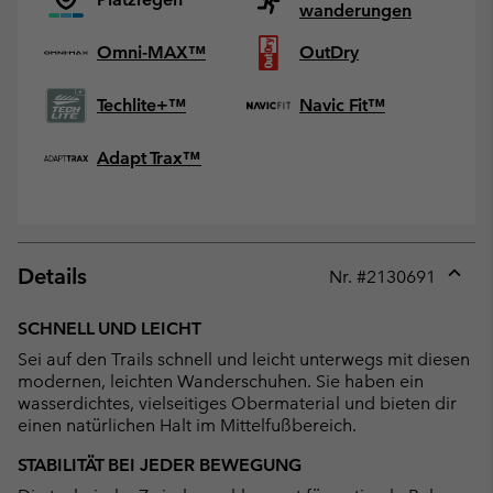
wanderungen
Omni-MAX™
OutDry
Techlite+™
Navic Fit™
Adapt Trax™
Details
Nr. #
2130691
Expan
or
SCHNELL UND LEICHT
collap
Sei auf den Trails schnell und leicht unterwegs mit diesen
sectio
modernen, leichten Wanderschuhen. Sie haben ein
wasserdichtes, vielseitiges Obermaterial und bieten dir
einen natürlichen Halt im Mittelfußbereich.
STABILITÄT BEI JEDER BEWEGUNG