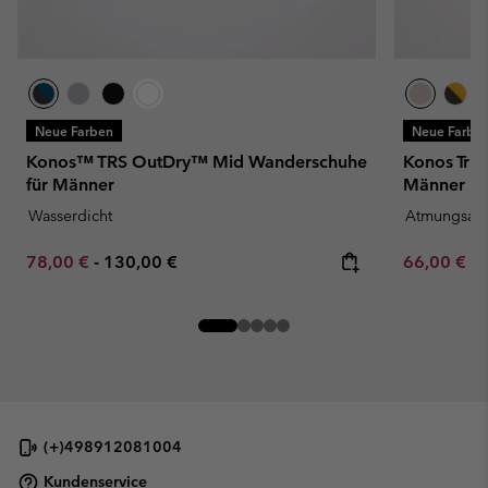
Neue Farben
Neue Farbe
Konos™ TRS OutDry™ Mid Wanderschuhe
Konos Tri
für Männer
Männer
Wasserdicht
Atmungsakt
Minimum sale price:
Maximum price:
Minimum sa
78,00 €
-
130,00 €
66,00 €
-
(+)498912081004
Kundenservice