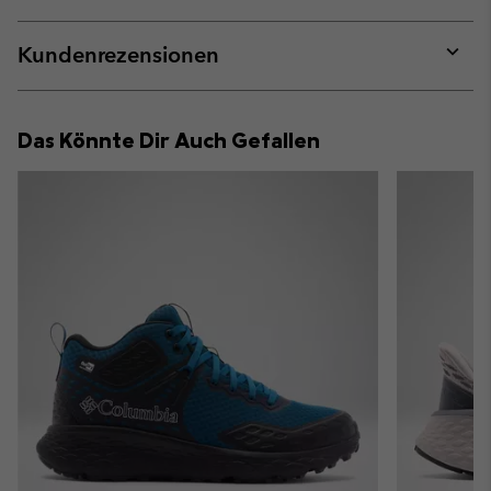
sectio
Expan
or
collap
Kundenrezensionen
sectio
Expan
or
collap
Das Könnte Dir Auch Gefallen
sectio