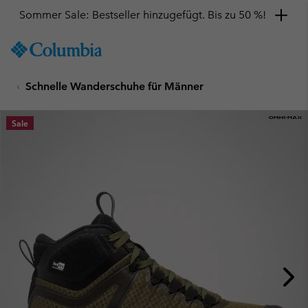
Sommer Sale: Bestseller hinzugefügt. Bis zu 50 %!
SKIP
Columbia
TO
Sportswear
CONTENT
Schnelle Wanderschuhe für Männer
SKIP
TO
MAIN
Sale
NAV
SKIP
TO
SEARCH