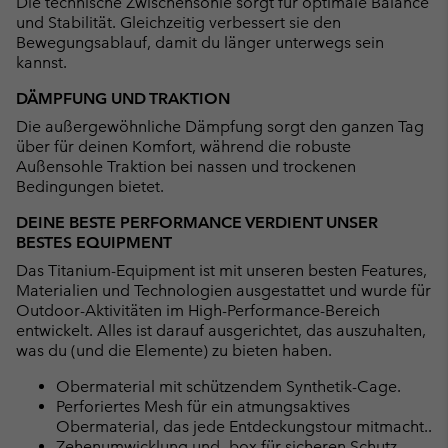
Die technische Zwischensohle sorgt für optimale Balance
und Stabilität. Gleichzeitig verbessert sie den
Bewegungsablauf, damit du länger unterwegs sein
kannst.
DÄMPFUNG UND TRAKTION
Die außergewöhnliche Dämpfung sorgt den ganzen Tag
über für deinen Komfort, während die robuste
Außensohle Traktion bei nassen und trockenen
Bedingungen bietet.
DEINE BESTE PERFORMANCE VERDIENT UNSER
BESTES EQUIPMENT
Das Titanium-Equipment ist mit unseren besten Features,
Materialien und Technologien ausgestattet und wurde für
Outdoor-Aktivitäten im High-Performance-Bereich
entwickelt. Alles ist darauf ausgerichtet, das auszuhalten,
was du (und die Elemente) zu bieten haben.
Obermaterial mit schützendem Synthetik-Cage.
Perforiertes Mesh für ein atmungsaktives
Obermaterial, das jede Entdeckungstour mitmacht..
Zehenumwicklung und -box für sicheren Schutz.