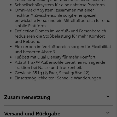
Schnellschnürsystem für eine nahtlose Passform.
Omni-Max™ System: zusammen mit einer
Techlite™-Zwischensohle sorgt eine speziell
entwickelte Ferse und ein Mittelfußbereich für eine
stabile Plattform.
Deflection Domes im Vorfuß- und Fersenbereich
reduzieren die Stoßbelastung für mehr Komfort
und Rebound.
Flexkerben im Vorfußbereich sorgen für Flexibilität
und besseren Abstoß.
Fußbett mit Dual Density für mehr Komfort.
Adapt Trax™ Außensohle bietet hervorragende
Traktion bei Nässe und Trockenheit.
Gewicht: 351g (½ Paar, Schuhgröße 42)
Einsatzmöglichkeiten: Schnelle Wanderungen
Zusammensetzung
Expan
or
collap
Versand und Rückgabe