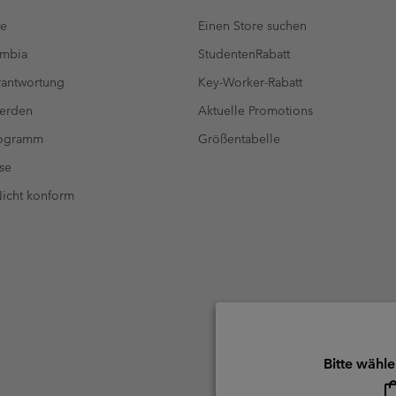
te
Einen Store suchen
umbia
StudentenRabatt
antwortung
Key-Worker-Rabatt
werden
Aktuelle Promotions
rogramm
Größentabelle
se
 Nicht konform
Bitte wähle