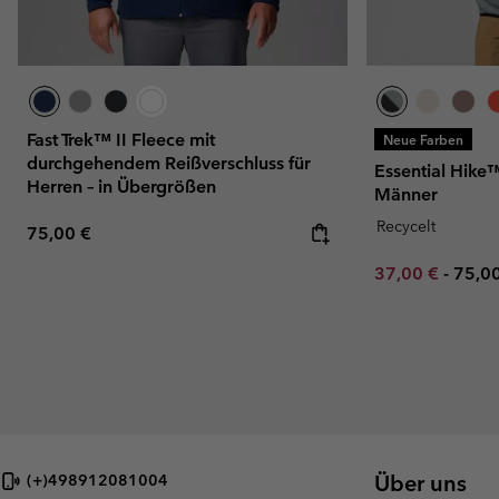
Fast Trek™ II Fleece mit
Neue Farben
durchgehendem Reißverschluss für
Essential Hike™
Herren – in Übergrößen
Männer
Recycelt
Regular price:
75,00 €
Minimum sale p
Maxi
37,00 €
-
75,0
Über uns
(+)498912081004