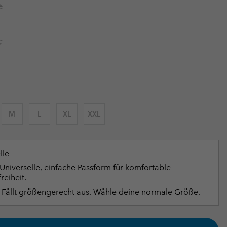
r price:
€
terhandschuhe
er Handschuhe
Guide Für Wasserdichte Artikel
Guide Für Wasserdichte Artikel
ng in
en-Produkte
r price:
€
ßen
ner-Produkte
M
L
XL
XXL
lle
Universelle, einfache Passform für komfortable
eiheit.
Fällt größengerecht aus. Wähle deine normale Größe.