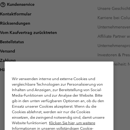
Kundenservice
Unsere Geschich
Kontaktformular
Karriere bei Col
Rücksendungen
Unternehmensver
Vom Kaufvertrag zurücktreten
Affiliate Partner 
Bestellstatus
Unternehmensp
Versand
Investoren & Pres
Zahlung
Barrierefreiheit:
Häufig gestellte Fragen
Wir verwenden interne und externe Cookies und
vergleichbare Technologien zur Personalisierung von
Inhalten und Anzeigen, zur Bereitstellung von Social-
Media-Funktionen und zur Analyse der Website. Bitte
gib in den unten verfügbaren Optionen an, ob du den
Einsatz unserer Cookies akzeptierst. Wenn du die
Cookies ablehnst, werden wir nur die Cookies
einsetzen, die zwingend notwendig sind, damit unsere
Website funktioniert.
Klicken Sie hier, um weitere
Informationen in unseren vollständigen Cookie-