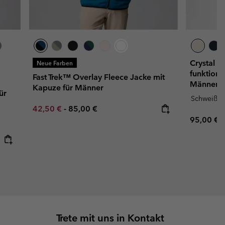
Crystal 
Neue Farben
funktiona
Fast Trek™ Overlay Fleece Jacke mit
Männer
Kapuze für Männer
ür
Schweißa
Minimum sale price:
Maximum price:
42,50 €
-
85,00 €
Regular p
95,00 €
Trete mit uns in Kontakt