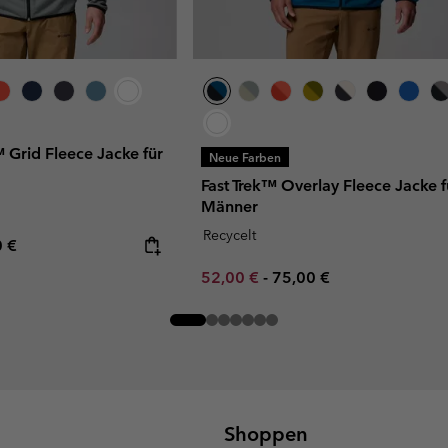
 Grid Fleece Jacke für
Neue Farben
Fast Trek™ Overlay Fleece Jacke f
Männer
Recycelt
rice:
mum price:
0 €
Minimum sale price:
Maximum price:
52,00 €
-
75,00 €
Shoppen