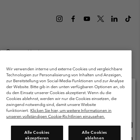
Deutschland
©
2026
Columbia Sportswear GmbH. Walter-Gropius-Str. 23, 80807
München Deutschland. Alle Rechte vorbehalten.
Wir verwenden interne und externe Cookies und vergleichbare
Technologien zur Personalisierung von Inhalten und Anzeigen,
Nutzungsbedingungen
Allgemeine Verkaufsbedingungen
Garantie
zur Bereitstellung von Social-Media-Funktionen und zur Analyse
Datenschutzerklärung
der Website. Bitte gib in den unten verfügbaren Optionen an, ob
du den Einsatz unserer Cookies akzeptierst. Wenn du die
Bestimmungen und Bedingungen des Mitglieder Programms
Cookies ablehnst, werden wir nur die Cookies einsetzen, die
Bitte wählen Sie Ihr Lieferland und Ihre Sprache
zwingend notwendig sind, damit unsere Website
Nutzungsbedingungen Für Nutzergenerierte Inhalte
Impressum
Online-Einkauf verfügbar
funktioniert.
Klicken Sie hier, um weitere Informationen in
Cookies
Public CBCR
unseren vollständigen Cookie-Richtlinien einzusehen.
Online
United States
Einkau
Kundenservice: Mo- Fr. 9:00 - 13:00 & 14:00- 18:00 Uhr
Alle Cookies
Alle Cookies
(+)498912081004
verfü
akzeptieren
ablehnen
Online
Deutschland