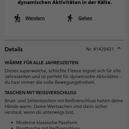
dynamischen Aktivitäten in der Kälte.
Wandern
Gehen
Details
Nr. #
1420421
Expan
or
WÄRME FÜR ALLE JAHRESZEITEN
collap
Dieses superweiche, schlichte Fleece eignet sich für alle
sectio
Jahreszeiten und ist perfekt für dynamische Aktivitäten –
du hast immer die volle Bewegungsfreiheit.
TASCHEN MIT REISSVERSCHLUSS
Brust- und Seitentaschen mit Reißverschluss halten deine
Hände warm. Deine Wertsachen sind darin sicher
verstaut, wenn du unterwegs bist.
Moderne klassische Passform
Brusttasche mit Reißverschluss