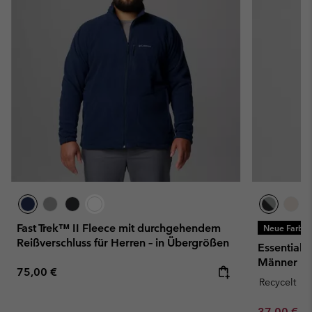
Fast Trek™ II Fleece mit durchgehendem
Neue Farbe
Reißverschluss für Herren – in Übergrößen
Essential 
Männer
Regular price:
75,00 €
Recycelt
Minimum sa
37,00 €
-