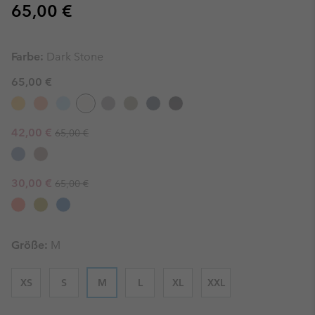
Regular price:
65,00 €
Farbe:
Dark Stone
65,00 €
Regular price:
Sale price:
42,00 €
65,00 €
Regular price:
Sale price:
30,00 €
65,00 €
Größe:
M
XS
S
M
L
XL
XXL