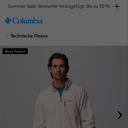
Sommer Sale: Bestseller hinzugefügt. Bis zu 50 %!
SKIP
Columbia
TO
Sportswear
CONTENT
Technische Fleece
SKIP
TO
MAIN
Neue Farben
NAV
SKIP
TO
SEARCH