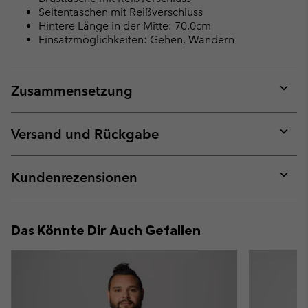
Seitentaschen mit Reißverschluss
Hintere Länge in der Mitte: 70.0cm
Einsatzmöglichkeiten: Gehen, Wandern
Zusammensetzung
Expan
or
collap
Versand und Rückgabe
sectio
Expan
or
collap
Kundenrezensionen
sectio
Expan
or
collap
Das Könnte Dir Auch Gefallen
sectio