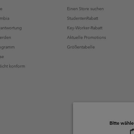
te
Einen Store suchen
umbia
StudentenRabatt
antwortung
Key-Worker-Rabatt
werden
Aktuelle Promotions
rogramm
Größentabelle
se
 Nicht konform
Bitte wähle