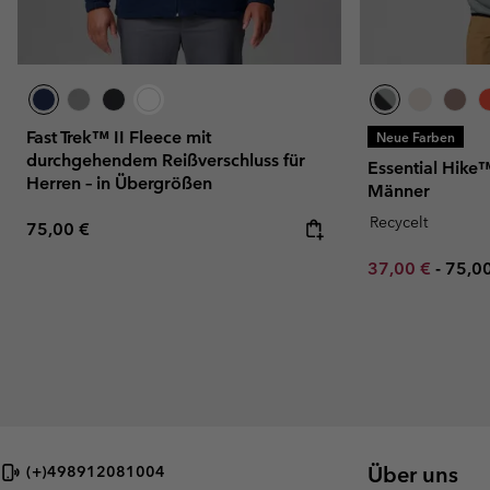
Fast Trek™ II Fleece mit
Neue Farben
durchgehendem Reißverschluss für
Essential Hike™
Herren – in Übergrößen
Männer
Recycelt
Regular price:
75,00 €
Minimum sale p
Maxi
37,00 €
-
75,0
Über uns
(+)498912081004