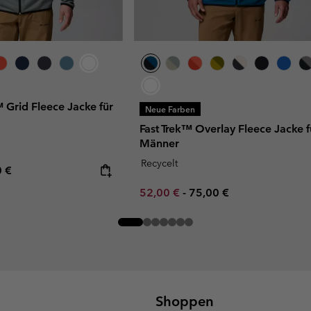
 Grid Fleece Jacke für
Neue Farben
Fast Trek™ Overlay Fleece Jacke f
Männer
Recycelt
rice:
mum price:
0 €
Minimum sale price:
Maximum price:
52,00 €
-
75,00 €
Shoppen