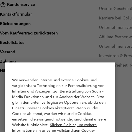
Kundenservice
Unsere Geschich
Kontaktformular
Karriere bei Col
Rücksendungen
Unternehmensver
Vom Kaufvertrag zurücktreten
Affiliate Partner 
Bestellstatus
Unternehmensp
Versand
Investoren & Pres
Zahlung
Barrierefreiheit:
Häufig gestellte Fragen
Wir verwenden interne und externe Cookies und
vergleichbare Technologien zur Personalisierung von
Inhalten und Anzeigen, zur Bereitstellung von Social-
Media-Funktionen und zur Analyse der Website. Bitte
gib in den unten verfügbaren Optionen an, ob du den
Einsatz unserer Cookies akzeptierst. Wenn du die
Cookies ablehnst, werden wir nur die Cookies
einsetzen, die zwingend notwendig sind, damit unsere
Website funktioniert.
Klicken Sie hier, um weitere
Informationen in unseren vollständigen Cookie-