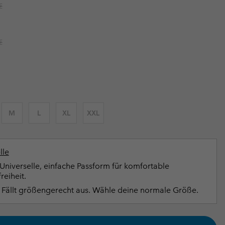
r price:
€
terhandschuhe
er Handschuhe
Guide Für Wasserdichte Artikel
Guide Für Wasserdichte Artikel
ng in
en-Produkte
r price:
€
ßen
ner-Produkte
M
L
XL
XXL
lle
Universelle, einfache Passform für komfortable
eiheit.
Fällt größengerecht aus. Wähle deine normale Größe.