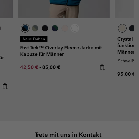
Crystal 
Neue Farben
funktiona
Fast Trek™ Overlay Fleece Jacke mit
Männer
Kapuze für Männer
ür
Schweißa
Minimum sale price:
Maximum price:
42,50 €
-
85,00 €
Regular p
95,00 €
Trete mit uns in Kontakt