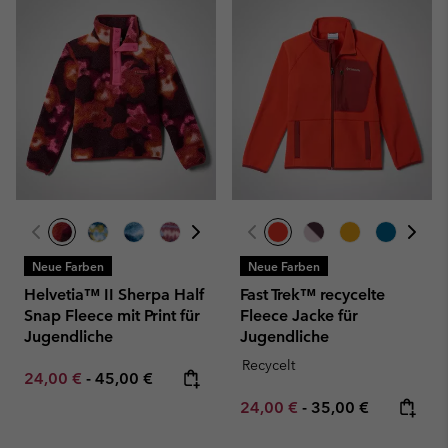
Neue Farben
Neue Farben
Helvetia™ II Sherpa Half
Fast Trek™ recycelte
Snap Fleece mit Print für
Fleece Jacke für
Jugendliche
Jugendliche
Recycelt
Minimum sale price:
Maximum price:
24,00 €
-
45,00 €
Minimum sale price:
Maximum price:
24,00 €
-
35,00 €