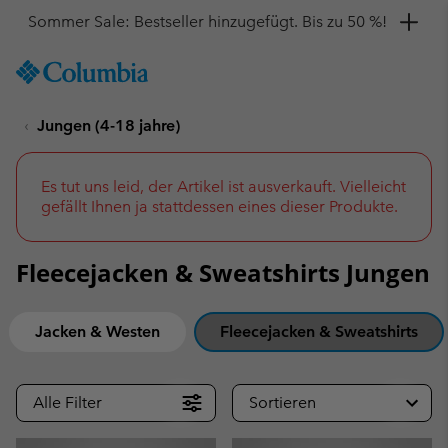
Hol dir einen 10 %-Gutschein
SKIP
Columbia
TO
Sportswear
CONTENT
Jungen (4-18 jahre)
SKIP
TO
MAIN
NAV
Es tut uns leid, der Artikel ist ausverkauft. Vielleicht
gefällt Ihnen ja stattdessen eines dieser Produkte.
SKIP
TO
SEARCH
Fleecejacken & Sweatshirts Jungen
Jacken & Westen
Fleecejacken & Sweatshirts
Alle Filter
Sortieren