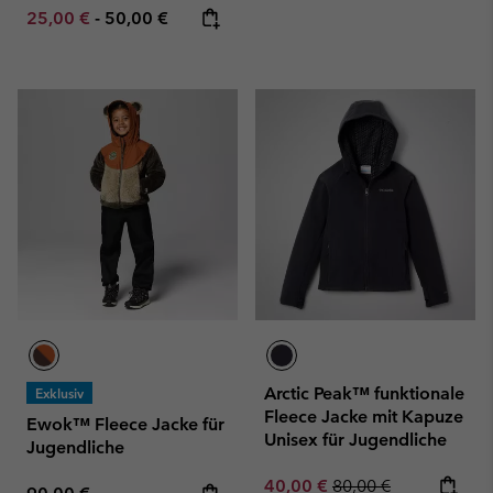
Minimum sale price:
Maximum price:
25,00 €
-
50,00 €
Arctic Peak™ funktionale
Exklusiv
Fleece Jacke mit Kapuze
Ewok™ Fleece Jacke für
Unisex für Jugendliche
Jugendliche
Sale price:
Regular price:
40,00 €
80,00 €
Regular price: