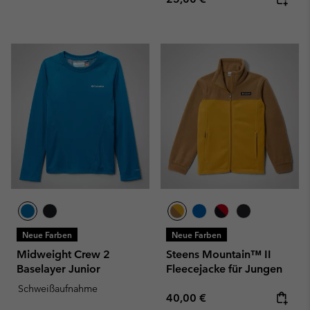
Neue Farben
Neue Farben
Midweight Crew 2
Steens Mountain™ II
Baselayer Junior
Fleecejacke für Jungen
Schweißaufnahme
Regular price:
40,00 €