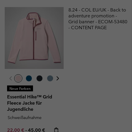
8.24 - COL EU/UK - Back to
adventure promotion -
Grid banner - ECOM-53480
- CONTENT PAGE
Neue Farben
Essential Hike™ Grid
Fleece Jacke für
Jugendliche
Schweißaufnahme
Minimum sale price:
Maximum price:
22,00 €
-
45,00 €