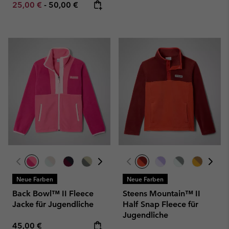
Minimum sale price:
Maximum price:
25,00 €
-
50,00 €
Neue Farben
Neue Farben
Back Bowl™ II Fleece
Steens Mountain™ II
Jacke für Jugendliche
Half Snap Fleece für
Jugendliche
Regular price:
45,00 €