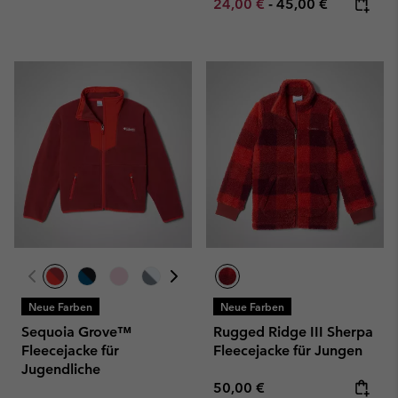
Minimum sale price:
Maximum price:
24,00 €
-
45,00 €
Neue Farben
Neue Farben
Sequoia Grove™
Rugged Ridge III Sherpa
Fleecejacke für
Fleecejacke für Jungen
Jugendliche
Regular price:
50,00 €