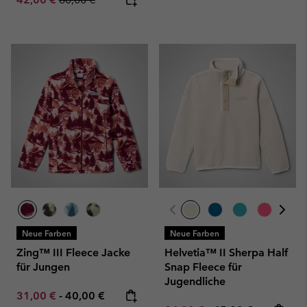
Neue Farben
Neue Farben
Zing™ III Fleece Jacke
Helvetia™ II Sherpa Half
für Jungen
Snap Fleece für
Jugendliche
Minimum sale price:
Maximum price:
31,00 €
-
40,00 €