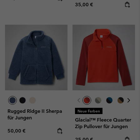
Regular price:
35,00 €
Rugged Ridge II Sherpa
Neue Farben
für Jungen
Glacial™ Fleece Quarter
Zip Pullover für Jungen
Regular price:
50,00 €
Regular price:
25,00 €