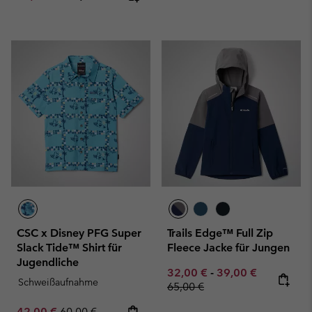
CSC x Disney PFG Super
Trails Edge™ Full Zip
Slack Tide™ Shirt für
Fleece Jacke für Jungen
Jugendliche
Minimum sale price:
Maximum sale pric
Regular pr
32,00 €
-
39,00 €
Schweißaufnahme
65,00 €
Sale price:
Regular price:
42,00 €
60,00 €