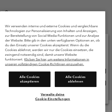
Deutschland
©
2026
Columbia Sportswear GmbH. Walter-Gropius-Str. 23, 80807
München Deutschland. Alle Rechte vorbehalten.
Wir verwenden interne und externe Cookies und vergleichbare
Technologien zur Personalisierung von Inhalten und Anzeigen,
Nutzungsbedingungen
Allgemeine Verkaufsbedingungen
Garantie
zur Bereitstellung von Social-Media-Funktionen und zur Analyse
Datenschutzerklärung
der Website. Bitte gib in den unten verfügbaren Optionen an, ob
du den Einsatz unserer Cookies akzeptierst. Wenn du die
Bestimmungen und Bedingungen des Mitglieder Programms
Cookies ablehnst, werden wir nur die Cookies einsetzen, die
Bitte wählen Sie Ihr Lieferland und Ihre Sprache
zwingend notwendig sind, damit unsere Website
Nutzungsbedingungen Für Nutzergenerierte Inhalte
Impressum
Online-Einkauf verfügbar
funktioniert.
Klicken Sie hier, um weitere Informationen in
Cookies
Public CBCR
unseren vollständigen Cookie-Richtlinien einzusehen.
Online
United States
Einkau
Kundenservice: Mo- Fr. 9:00 - 13:00 & 14:00- 18:00 Uhr
Alle Cookies
Alle Cookies
(+)498912081004
verfü
akzeptieren
ablehnen
Online
Deutschland
Einkau
verfü
Verwalte deine
Alle Länder Anzeigen
Cookie-Einstellungen
Menu
Suche
Anmelden
Mini