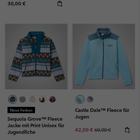
Regular price:
30,00 €
Castle Dale™ Fleece für
Neue Farben
Jugen
Sequoia Grove™ Fleece
Jacke mit Print Unisex für
Sale price:
Regular price:
42,00 €
60,00 €
Jugendliche