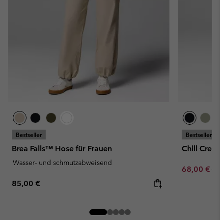
Bestseller
Bestseller
Brea Falls™ Hose für Frauen
Chill Cree
Wasser- und schmutzabweisend
Sale price:
Re
68,00 €
80
Regular price:
85,00 €