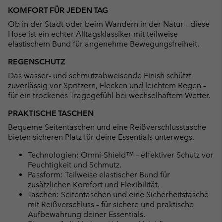
or
KOMFORT FÜR JEDEN TAG
collap
Ob in der Stadt oder beim Wandern in der Natur – diese
sectio
Hose ist ein echter Alltagsklassiker mit teilweise
elastischem Bund für angenehme Bewegungsfreiheit.
REGENSCHUTZ
Das wasser- und schmutzabweisende Finish schützt
zuverlässig vor Spritzern, Flecken und leichtem Regen –
für ein trockenes Tragegefühl bei wechselhaftem Wetter.
PRAKTISCHE TASCHEN
Bequeme Seitentaschen und eine Reißverschlusstasche
bieten sicheren Platz für deine Essentials unterwegs.
Technologien: Omni-Shield™ – effektiver Schutz vor
Feuchtigkeit und Schmutz.
Passform: Teilweise elastischer Bund für
zusätzlichen Komfort und Flexibilität.
Taschen: Seitentaschen und eine Sicherheitstasche
mit Reißverschluss – für sichere und praktische
Aufbewahrung deiner Essentials.