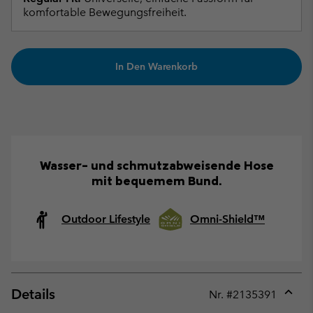
komfortable Bewegungsfreiheit.
In Den Warenkorb
Wasser- und schmutzabweisende Hose
mit bequemem Bund.
Outdoor Lifestyle
Omni-Shield™
Details
Nr. #
2135391
Expan