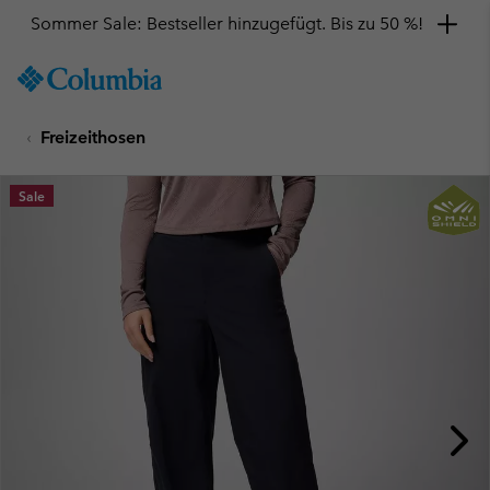
Sommer Sale: Bestseller hinzugefügt. Bis zu 50 %!
SKIP
Columbia
TO
Sportswear
CONTENT
Freizeithosen
SKIP
TO
MAIN
Sale
NAV
SKIP
TO
SEARCH