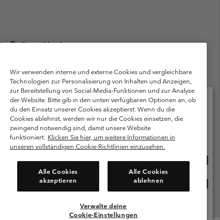
Deutschland
©
2026
Columbia Sportswear GmbH. Walter-Gropius-Str. 23, 80807
München Deutschland. Alle Rechte vorbehalten.
Wir verwenden interne und externe Cookies und vergleichbare
Technologien zur Personalisierung von Inhalten und Anzeigen,
Nutzungsbedingungen
Allgemeine Verkaufsbedingungen
Garantie
zur Bereitstellung von Social-Media-Funktionen und zur Analyse
Datenschutzerklärung
der Website. Bitte gib in den unten verfügbaren Optionen an, ob
du den Einsatz unserer Cookies akzeptierst. Wenn du die
Bestimmungen und Bedingungen des Mitglieder Programms
Cookies ablehnst, werden wir nur die Cookies einsetzen, die
Bitte wählen Sie Ihr Lieferland und Ihre Sprache
zwingend notwendig sind, damit unsere Website
Nutzungsbedingungen Für Nutzergenerierte Inhalte
Impressum
Online-Einkauf verfügbar
funktioniert.
Klicken Sie hier, um weitere Informationen in
Cookies
Public CBCR
unseren vollständigen Cookie-Richtlinien einzusehen.
Online
United States
Einkau
Kundenservice: Mo- Fr. 9:00 - 13:00 & 14:00- 18:00 Uhr
Alle Cookies
Alle Cookies
(+)498912081004
verfü
akzeptieren
ablehnen
Online
Deutschland
Einkau
verfü
Verwalte deine
Alle Länder Anzeigen
Cookie-Einstellungen