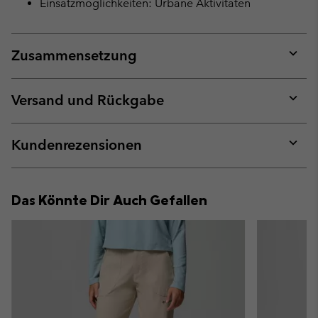
Einsatzmöglichkeiten: Urbane Aktivitäten
Zusammensetzung
Expan
or
collap
Versand und Rückgabe
sectio
Expan
or
collap
Kundenrezensionen
sectio
Expan
or
collap
Das Könnte Dir Auch Gefallen
sectio