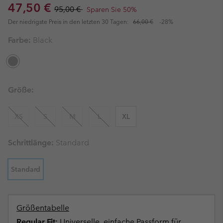
Sale price:
Regular price:
47,50 €
95,00 €
Sparen Sie 50%
Der niedrigste Preis in den letzten 30 Tagen:
66,00 €
-28%
Farbe:
Black
Größe:
XS
S
M
L
XL
Schrittlänge:
Standard
Standard
Größentabelle
Regular Fit:
Universelle, einfache Passform für