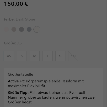
Regular price:
150,00 €
Farbe:
Dark Stone
Größe:
XS
XS
S
M
L
XL
XXL
Größentabelle
Active Fit:
Körperumspielende Passform mit
maximaler Flexibilität
Größe-Tipp:
Fällt etwas kleiner aus. Eventuell
Nummer größer zu kaufen, wenn du zwischen zwei
Größen liegst.