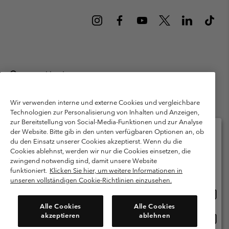
Deutschland
©
2026
Columbia Sportswear GmbH. Walter-Gropius-Str. 23, 80807
München Deutschland. Alle Rechte vorbehalten.
Wir verwenden interne und externe Cookies und vergleichbare
Technologien zur Personalisierung von Inhalten und Anzeigen,
Nutzungsbedingungen
Allgemeine Verkaufsbedingungen
Garantie
zur Bereitstellung von Social-Media-Funktionen und zur Analyse
Datenschutzerklärung
der Website. Bitte gib in den unten verfügbaren Optionen an, ob
du den Einsatz unserer Cookies akzeptierst. Wenn du die
Bestimmungen und Bedingungen des Mitglieder Programms
Cookies ablehnst, werden wir nur die Cookies einsetzen, die
Bitte wählen Sie Ihr Lieferland und Ihre Sprache
zwingend notwendig sind, damit unsere Website
Nutzungsbedingungen Für Nutzergenerierte Inhalte
Impressum
Online-Einkauf verfügbar
funktioniert.
Klicken Sie hier, um weitere Informationen in
Cookies
Public CBCR
unseren vollständigen Cookie-Richtlinien einzusehen.
Online
United States
Einkau
Kundenservice: Mo- Fr. 9:00 - 13:00 & 14:00- 18:00 Uhr
Alle Cookies
Alle Cookies
(+)498912081004
verfü
akzeptieren
ablehnen
Online
Deutschland
Einkau