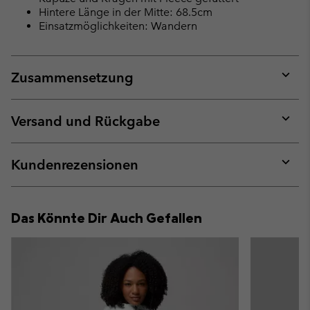
Hintere Länge in der Mitte: 68.5cm
Einsatzmöglichkeiten: Wandern
Zusammensetzung
Expan
or
collap
Versand und Rückgabe
sectio
Expan
or
collap
Kundenrezensionen
sectio
Expan
or
collap
Das Könnte Dir Auch Gefallen
sectio