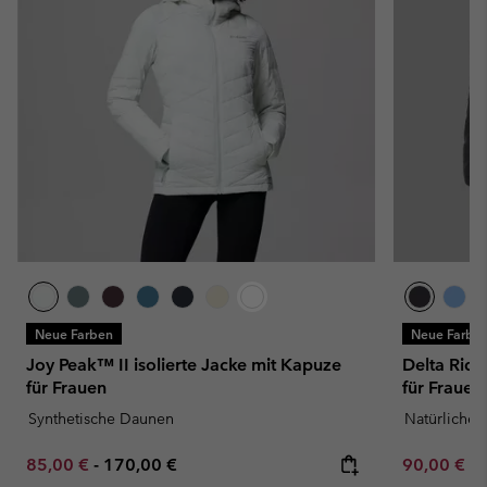
Neue Farben
Neue Farbe
Joy Peak™ II isolierte Jacke mit Kapuze
Delta Rid
für Frauen
für Frauen
Synthetische Daunen
Natürliche
Minimum sale price:
Maximum price:
Minimum sa
85,00 €
-
170,00 €
90,00 €
-