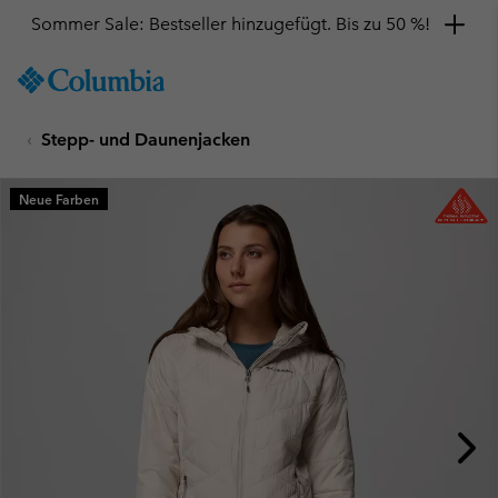
Sommer Sale: Bestseller hinzugefügt. Bis zu 50 %!
SKIP
Columbia
TO
Sportswear
CONTENT
Stepp- und Daunenjacken
SKIP
TO
MAIN
Neue Farben
NAV
SKIP
TO
SEARCH