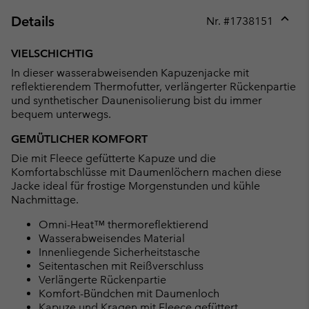
Details
Nr. #
1738151
Expan
or
VIELSCHICHTIG
collap
In dieser wasserabweisenden Kapuzenjacke mit
sectio
reflektierendem Thermofutter, verlängerter Rückenpartie
und synthetischer Daunenisolierung bist du immer
bequem unterwegs.
GEMÜTLICHER KOMFORT
Die mit Fleece gefütterte Kapuze und die
Komfortabschlüsse mit Daumenlöchern machen diese
Jacke ideal für frostige Morgenstunden und kühle
Nachmittage.
Omni-Heat™ thermoreflektierend
Wasserabweisendes Material
Innenliegende Sicherheitstasche
Seitentaschen mit Reißverschluss
Verlängerte Rückenpartie
Komfort-Bündchen mit Daumenloch
Kapuze und Kragen mit Fleece gefüttert