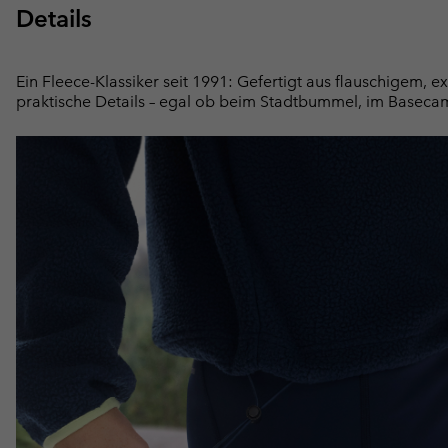
Details
Ein Fleece-Klassiker seit 1991: Gefertigt aus flauschigem, 
praktische Details – egal ob beim Stadtbummel, im Baseca