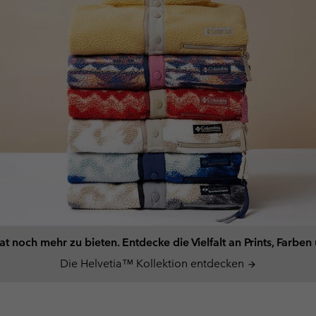
t noch mehr zu bieten. Entdecke die Vielfalt an Prints, Farbe
Die Helvetia™ Kollektion entdecken
arrow_forward