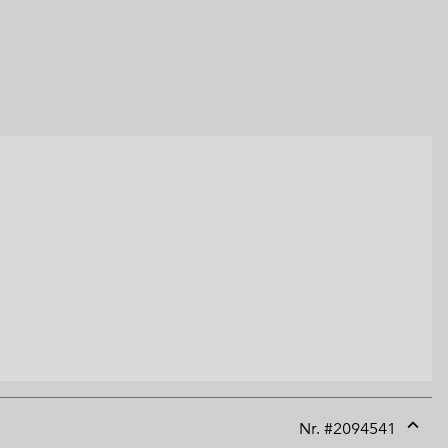
Nr. #
2094541
Expan