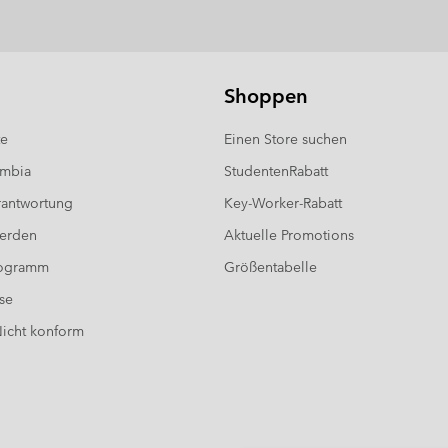
Shoppen
te
Einen Store suchen
umbia
StudentenRabatt
antwortung
Key-Worker-Rabatt
werden
Aktuelle Promotions
rogramm
Größentabelle
se
 Nicht konform