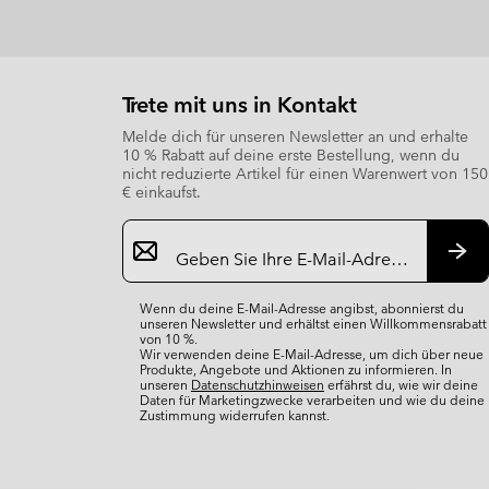
sectio
Trete mit uns in Kontakt
Melde dich für unseren Newsletter an und erhalte
10 % Rabatt auf deine erste Bestellung, wenn du
nicht reduzierte Artikel für einen Warenwert von 150
€ einkaufst.
Newsletter-
Anmeldung
Abo
Wenn du deine E-Mail-Adresse angibst, abonnierst du
unseren Newsletter und erhältst einen Willkommensrabatt
von 10 %.
Wir verwenden deine E-Mail-Adresse, um dich über neue
Produkte, Angebote und Aktionen zu informieren. In
unseren
Datenschutzhinweisen
erfährst du, wie wir deine
Daten für Marketingzwecke verarbeiten und wie du deine
Zustimmung widerrufen kannst.