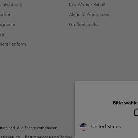
antwortung
Key-Worker-Rabatt
werden
Aktuelle Promotions
rogramm
Größentabelle
se
 Nicht konform
Bitte wähle
United States
schland. Alle Rechte vorbehalten.
utzerklärung
Bestimmungen und Bedingungen des Mitglieder
Nutzun