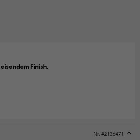
eisendem Finish.
Nr. #
2136471
Expan