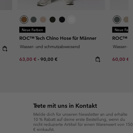
Neue Farben
Neue Farb
ROC™ Tech Chino Hose für Männer
ROC™ Tec
Wasser- und schmutzabweisend
Wasser- u
Minimum sale price:
Maximum price:
Minimum s
63,00 €
-
90,00 €
60,00 €
Trete mit uns in Kontakt
Melde dich für unseren Newsletter an und erhalte
10 % Rabatt auf deine erste Bestellung, wenn du
nicht reduzierte Artikel für einen Warenwert von 150
€ einkaufst.