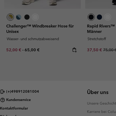
Challenger™ Windbreaker Hose für
Rapid Rivers™ 
Unisex
Männer
Wasser- und schmutzabweisend
Stretchstoff
Minimum sale price:
Maximum price:
Sale price:
Regula
52,00 €
-
65,00 €
37,50 €
75,00 
Über uns
(+)498912081004
Kundenservice
Unsere Geschich
Kontaktformular
Karriere bei Col