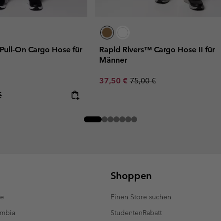
Pull-On Cargo Hose für
Rapid Rivers™ Cargo Hose II für
Männer
Sale price:
Regular price:
37,50 €
75,00 €
r price:
€
Shoppen
te
Einen Store suchen
umbia
StudentenRabatt