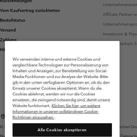
Rücksendungen
Unternehmensver
Vom Kaufvertrag zurücktreten
Affiliate Partner 
Bestellstatus
Unternehmensp
Versand
Investoren & Pres
Zahlung
Barrierefreiheit:
Häufig gestellte Fragen
Wir verwenden interne und externe Cookies und
vergleichbare Technologien zur Personalisierung von
Inhalten und Anzeigen, zur Bereitstellung von Social-
Media-Funktionen und zur Analyse der Website. Bitte
gib in den unten verfügbaren Optionen an, ob du den
Einsatz unserer Cookies akzeptierst. Wenn du die
Cookies ablehnst, werden wir nur die Cookies
einsetzen, die zwingend notwendig sind, damit unsere
Website funktioniert.
Klicken Sie hier, um weitere
Informationen in unseren vollständigen Cookie-
Deutschland
Richtlinien einzusehen.
©
2026
Columbia Sportswear GmbH. Walter-Gropius-Str. 23, 80807 München Deut
Alle Cookies akzeptieren
Nutzungsbedingungen
Allgemeine
Garantie
Datensch