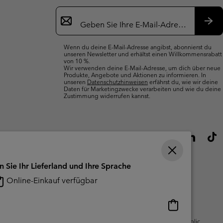
Newsletter-
Anmeldung
Abo
Wenn du deine E-Mail-Adresse angibst, abonnierst du
unseren Newsletter und erhältst einen Willkommensrabatt
von 10 %.
Wir verwenden deine E-Mail-Adresse, um dich über neue
Produkte, Angebote und Aktionen zu informieren. In
unseren
Datenschutzhinweisen
erfährst du, wie wir deine
Daten für Marketingzwecke verarbeiten und wie du deine
Zustimmung widerrufen kannst.
n Sie Ihr Lieferland und Ihre Sprache
Online-Einkauf verfügbar
Online-
Einkauf
gsbedingungen Für Nutzergenerierte
Impressum
Cookies
Public