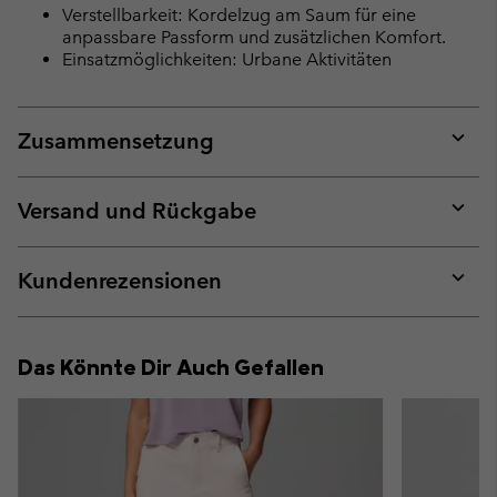
Verstellbarkeit: Kordelzug am Saum für eine
anpassbare Passform und zusätzlichen Komfort.
Einsatzmöglichkeiten: Urbane Aktivitäten
Zusammensetzung
Expan
or
collap
Versand und Rückgabe
sectio
Expan
or
collap
Kundenrezensionen
sectio
Expan
or
collap
Das Könnte Dir Auch Gefallen
sectio