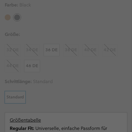
Farbe:
Black
Größe:
32 DE
34 DE
36 DE
38 DE
40 DE
42 DE
44 DE
46 DE
Schrittlänge:
Standard
Standard
Größentabelle
Regular Fit:
Universelle, einfache Passform für