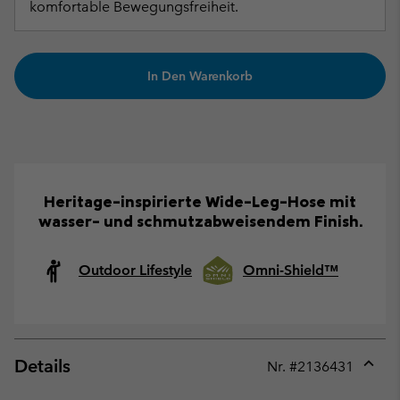
komfortable Bewegungsfreiheit.
In Den Warenkorb
Heritage-inspirierte Wide-Leg-Hose mit
wasser- und schmutzabweisendem Finish.
Outdoor Lifestyle
Omni-Shield™
Details
Nr. #
2136431
Expan
or