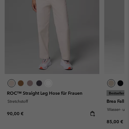
ROC™ Straight Leg Hose für Frauen
Bestseller
Brea Falls
Stretchstoff
Wasser- un
Regular price:
90,00 €
Regular pr
85,00 €