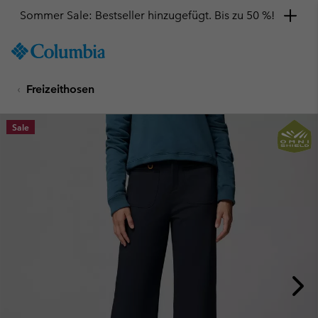
Sommer Sale: Bestseller hinzugefügt. Bis zu 50 %!
SKIP
Columbia
TO
Sportswear
CONTENT
Freizeithosen
SKIP
TO
MAIN
Sale
NAV
SKIP
TO
SEARCH