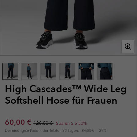
High Cascades™ Wide Leg
Softshell Hose für Frauen
Sale price:
Regular price:
60,00 €
120,00 €
Sparen Sie 50%
Der niedrigste Preis in den letzten 30 Tagen:
84,00 €
-29%