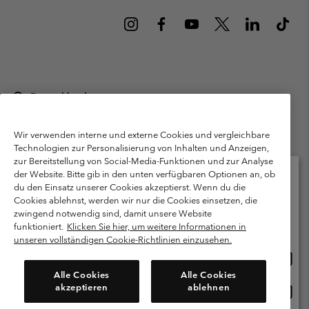
Deutschland
©
2026
Columbia Sportswear GmbH. Walter-Gropius-Str. 23, 80807
München Deutschland. Alle Rechte vorbehalten.
Wir verwenden interne und externe Cookies und vergleichbare
Technologien zur Personalisierung von Inhalten und Anzeigen,
Nutzungsbedingungen
Allgemeine Verkaufsbedingungen
Garantie
zur Bereitstellung von Social-Media-Funktionen und zur Analyse
Datenschutzerklärung
der Website. Bitte gib in den unten verfügbaren Optionen an, ob
du den Einsatz unserer Cookies akzeptierst. Wenn du die
Bestimmungen und Bedingungen des Mitglieder Programms
Cookies ablehnst, werden wir nur die Cookies einsetzen, die
Bitte wählen Sie Ihr Lieferland und Ihre Sprache
zwingend notwendig sind, damit unsere Website
Nutzungsbedingungen Für Nutzergenerierte Inhalte
Impressum
Online-Einkauf verfügbar
funktioniert.
Klicken Sie hier, um weitere Informationen in
Cookies
Public CBCR
unseren vollständigen Cookie-Richtlinien einzusehen.
Online
United States
Einkau
Kundenservice: Mo- Fr. 9:00 - 13:00 & 14:00- 18:00 Uhr
Alle Cookies
Alle Cookies
(+)498912081004
verfü
akzeptieren
ablehnen
Online
Deutschland
Einkau