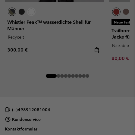
Whistler Peak™ wasserdichte Shell für
Neue Farbe
Männer
Trailborne
Jacke für
Recycelt
Packable
Regular price:
300,00 €
Minimum sa
80,00 €
-
(+)498912081004
Kundenservice
Kontaktformular