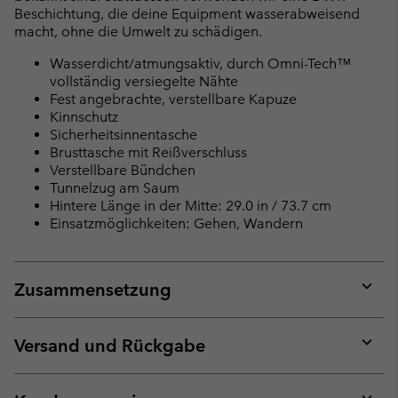
Beschichtung, die deine Equipment wasserabweisend
macht, ohne die Umwelt zu schädigen.
Wasserdicht/atmungsaktiv, durch Omni-Tech™
vollständig versiegelte Nähte
Fest angebrachte, verstellbare Kapuze
Kinnschutz
Sicherheitsinnentasche
Brusttasche mit Reißverschluss
Verstellbare Bündchen
Tunnelzug am Saum
Hintere Länge in der Mitte: 29.0 in / 73.7 cm
Einsatzmöglichkeiten: Gehen, Wandern
Zusammensetzung
Expan
or
collap
Versand und Rückgabe
sectio
Expan
or
collap