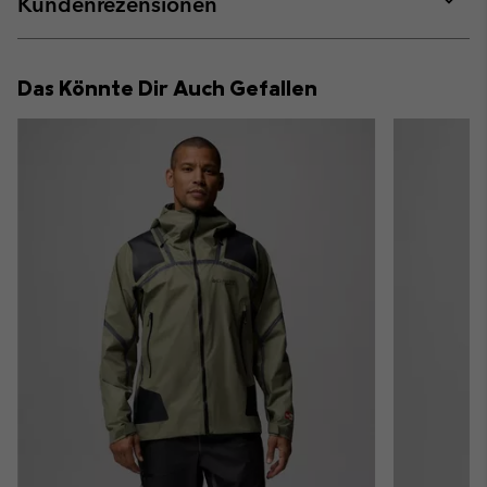
Kundenrezensionen
sectio
Expan
or
collap
Das Könnte Dir Auch Gefallen
sectio