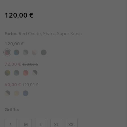
Regular price:
120,00 €
Farbe:
Red Oxide, Shark, Super Sonic
120,00 €
Regular price:
Sale price:
72,00 €
120,00 €
Regular price:
Sale price:
60,00 €
120,00 €
Größe:
S
M
L
XL
XXL