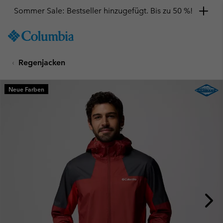
Sommer Sale: Bestseller hinzugefügt. Bis zu 50 %!
SKIP
Columbia
TO
Sportswear
CONTENT
Regenjacken
SKIP
TO
MAIN
Neue Farben
NAV
SKIP
TO
SEARCH