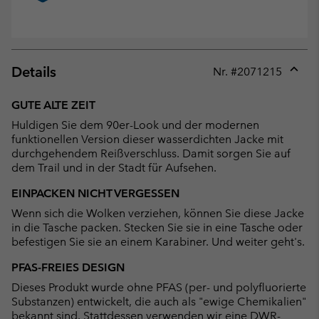
Details
Nr. #
2071215
Expan
or
GUTE ALTE ZEIT
collap
Huldigen Sie dem 90er-Look und der modernen
sectio
funktionellen Version dieser wasserdichten Jacke mit
durchgehendem Reißverschluss. Damit sorgen Sie auf
dem Trail und in der Stadt für Aufsehen.
EINPACKEN NICHT VERGESSEN
Wenn sich die Wolken verziehen, können Sie diese Jacke
in die Tasche packen. Stecken Sie sie in eine Tasche oder
befestigen Sie sie an einem Karabiner. Und weiter geht's.
PFAS-FREIES DESIGN
Dieses Produkt wurde ohne PFAS (per- und polyfluorierte
Substanzen) entwickelt, die auch als "ewige Chemikalien"
bekannt sind. Stattdessen verwenden wir eine DWR-