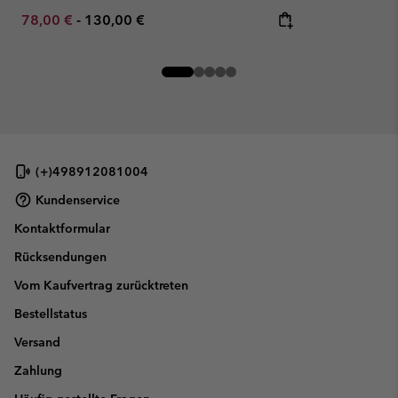
Minimum sale price:
Maximum price:
78,00 €
-
130,00 €
(+)498912081004
Kundenservice
Kontaktformular
Rücksendungen
Vom Kaufvertrag zurücktreten
Bestellstatus
Versand
Zahlung