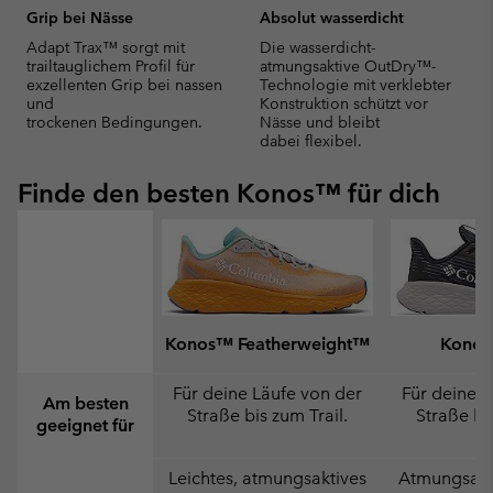
Grip bei Nässe
Absolut wasserdicht
Adapt Trax™ sorgt mit
Die wasserdicht-
trailtauglichem Profil für
atmungsaktive OutDry™-
exzellenten Grip bei nassen
Technologie mit verklebter
und
Konstruktion schützt vor
trockenen Bedingungen.
Nässe und bleibt
dabei flexibel.
Finde den besten Konos™ für dich
Konos™ Featherweight™
Konos
Für deine Läufe von der
Für deine L
Am besten
Straße bis zum Trail.
Straße bis
geeignet für
Leichtes, atmungsaktives
Atmungsakti