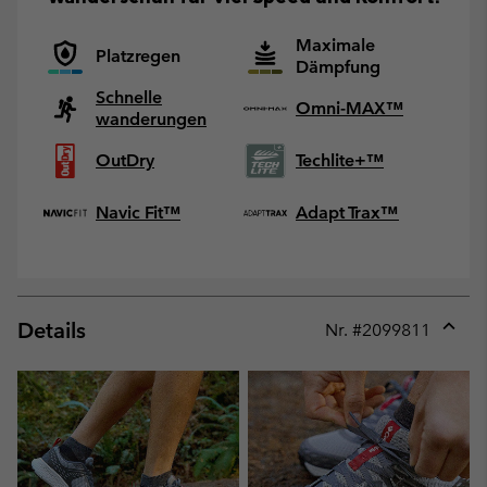
Maximale
Platzregen
Dämpfung
Schnelle
Omni-MAX™
wanderungen
OutDry
Techlite+™
Navic Fit™
Adapt Trax™
Details
Nr. #
2099811
Expan
or
collap
sectio