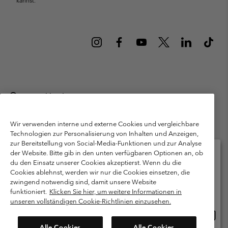
kannst.
Deutschland
©
2026
Columbia Sportswear GmbH. Walter-Gropius-Str. 23, 80807
München Deutschland. Alle Rechte vorbehalten.
Wir verwenden interne und externe Cookies und vergleichbare
Technologien zur Personalisierung von Inhalten und Anzeigen,
Nutzungsbedingungen
Allgemeine Verkaufsbedingungen
Garantie
zur Bereitstellung von Social-Media-Funktionen und zur Analyse
Datenschutzerklärung
der Website. Bitte gib in den unten verfügbaren Optionen an, ob
du den Einsatz unserer Cookies akzeptierst. Wenn du die
Bestimmungen und Bedingungen des Mitglieder Programms
Cookies ablehnst, werden wir nur die Cookies einsetzen, die
Bitte wählen Sie Ihr Lieferland und Ihre Sprache
zwingend notwendig sind, damit unsere Website
Nutzungsbedingungen Für Nutzergenerierte Inhalte
Impressum
Online-Einkauf verfügbar
funktioniert.
Klicken Sie hier, um weitere Informationen in
Cookies
Public CBCR
unseren vollständigen Cookie-Richtlinien einzusehen.
Online
United States
Einkau
Kundenservice: Mo- Fr. 9:00 - 13:00 & 14:00- 18:00 Uhr
Alle Cookies
Alle Cookies