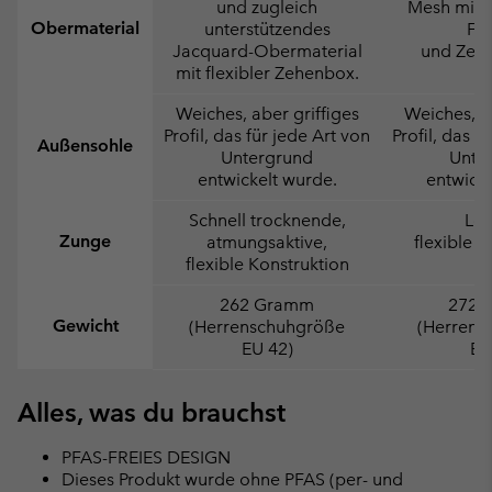
und zugleich
Mesh mit 
Obermaterial
unterstützendes
Fer
Jacquard-Obermaterial
und Zeh
mit flexibler Zehenbox.
Weiches, aber griffiges
Weiches, ab
Profil, das für jede Art von
Profil, das f
Außensohle
Untergrund
Unte
entwickelt wurde.
entwicke
Schnell trocknende,
Lei
Zunge
atmungsaktive,
flexible K
flexible Konstruktion
262 Gramm
272 
Gewicht
(Herrenschuhgröße
(Herrens
EU 42)
EU
Alles, was du brauchst
PFAS-FREIES DESIGN
Dieses Produkt wurde ohne PFAS (per- und