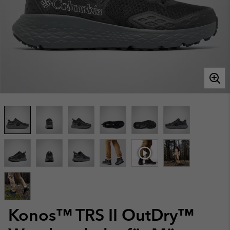
Konos™ TRS II OutDry™