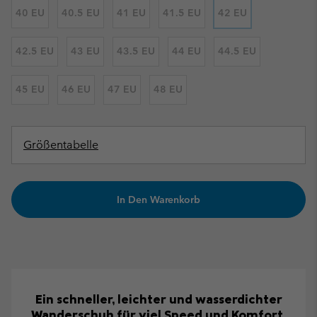
40 EU
40.5 EU
41 EU
41.5 EU
42 EU
42.5 EU
43 EU
43.5 EU
44 EU
44.5 EU
45 EU
46 EU
47 EU
48 EU
Größentabelle
In Den Warenkorb
Ein schneller, leichter und wasserdichter
Wanderschuh für viel Speed und Komfort.