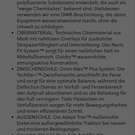
polyfluorierte Substanzen) entwickelt, die auch als
"ewige Chemikalien" bekannt sind. Stattdessen
verwenden wir eine DWR-Beschichtung, die deine
Equipment wasserabweisend macht, ohne die
Umwelt zu schädigen.
OBERMATERIAL: Technisches Obermaterial aus
Mesh mit nahtlosen Overlays für zusätzliche
Strapazierfähigkeit und Unterstützung. Das Navic
Fit System™ sorgt für einen natürlichen Halt im
Mittelfußbereich. Outdry™ wasserdichte,
atmungsaktive Konstruktion.
ZWISCHENSOHLE: Omni-Max™ Plus System: Die
Techlite+™-Zwischensohle umschließt die Ferse
und sorgt für eine optimale Balance, während die
Deflection Domes im Vorfuß- und Fersenbereich
den Aufprall absorbieren und so die Belastung für
den Fuß verringern. Tiefe Flexkerben im
Vorfußbereich sorgen für mehr Bewegungsfreiheit
und einen effizienteren Schritt.
AUSSENSOHLE: Die Adapt Trax™-Außensohle
bietet eine außergewöhnliche Traktion bei nassen
und trockenen Bedingungen.