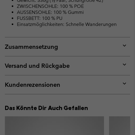
Gewicht: 336g (½ Paar, Schuhgröße 42)
ZWISCHENSOHLE: 100 % POE
AUSSENSOHLE: 100 % Gummi
FUSSBETT: 100 % PU
Einsatzmöglichkeiten: Schnelle Wanderungen
Zusammensetzung
Expan
or
collap
Versand und Rückgabe
sectio
Expan
or
collap
Kundenrezensionen
sectio
Expan
or
collap
Das Könnte Dir Auch Gefallen
sectio