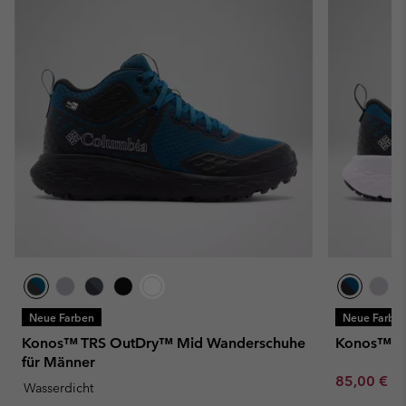
Neue Farben
Neue Farbe
Konos™ TRS OutDry™ Mid Wanderschuhe
Konos™ TR
für Männer
Minimum sa
85,00 €
-
Wasserdicht