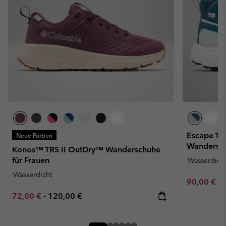
Escape Th
Neue Farben
Wandersch
Konos™ TRS II OutDry™ Wanderschuhe
für Frauen
Wasserdich
Wasserdicht
Sale price:
Re
90,00 €
15
Minimum sale price:
Maximum price:
72,00 €
-
120,00 €