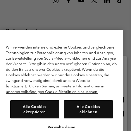
Deutschland
©
2026
Columbia Sportswear GmbH. Walter-Gropius-Str. 23, 80807
München Deutschland. Alle Rechte vorbehalten.
Wir verwenden interne und externe Cookies und vergleichbare
Technologien zur Personalisierung von Inhalten und Anzeigen,
Nutzungsbedingungen
Allgemeine Verkaufsbedingungen
Garantie
zur Bereitstellung von Social-Media-Funktionen und zur Analyse
Datenschutzerklärung
der Website. Bitte gib in den unten verfügbaren Optionen an, ob
du den Einsatz unserer Cookies akzeptierst. Wenn du die
Bestimmungen und Bedingungen des Mitglieder Programms
Cookies ablehnst, werden wir nur die Cookies einsetzen, die
Bitte wählen Sie Ihr Lieferland und Ihre Sprache
zwingend notwendig sind, damit unsere Website
Nutzungsbedingungen Für Nutzergenerierte Inhalte
Impressum
Online-Einkauf verfügbar
funktioniert.
Klicken Sie hier, um weitere Informationen in
Cookies
Public CBCR
unseren vollständigen Cookie-Richtlinien einzusehen.
Online
United States
Einkau
Kundenservice: Mo- Fr. 9:00 - 13:00 & 14:00- 18:00 Uhr
Alle Cookies
Alle Cookies
(+)498912081004
verfü
akzeptieren
ablehnen
Online
Deutschland
Einkau
verfü
Verwalte deine
Alle Länder Anzeigen