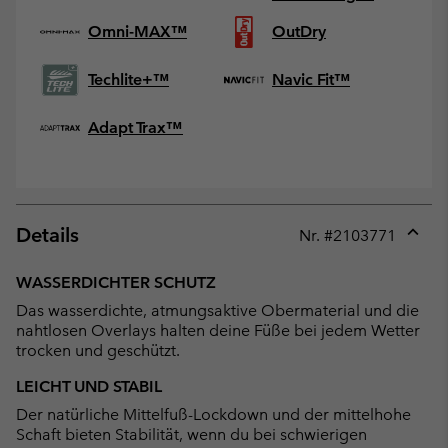
Omni-MAX™
OutDry
Techlite+™
Navic Fit™
Adapt Trax™
Details
Nr. #
2103771
Expan
or
WASSERDICHTER SCHUTZ
collap
Das wasserdichte, atmungsaktive Obermaterial und die
sectio
nahtlosen Overlays halten deine Füße bei jedem Wetter
trocken und geschützt.
LEICHT UND STABIL
Der natürliche Mittelfuß-Lockdown und der mittelhohe
Schaft bieten Stabilität, wenn du bei schwierigen