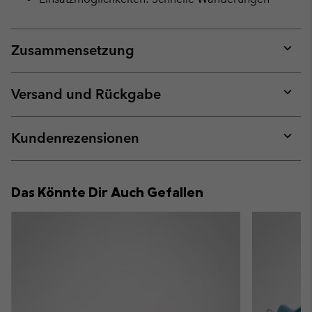
Zusammensetzung
Expan
or
collap
Versand und Rückgabe
sectio
Expan
or
collap
Kundenrezensionen
sectio
Expan
or
collap
Das Könnte Dir Auch Gefallen
sectio