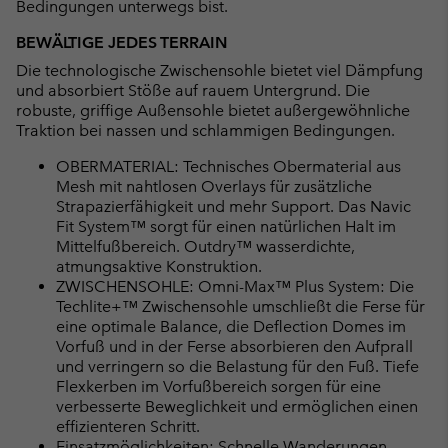
Bedingungen unterwegs bist.
BEWÄLTIGE JEDES TERRAIN
Die technologische Zwischensohle bietet viel Dämpfung
und absorbiert Stöße auf rauem Untergrund. Die
robuste, griffige Außensohle bietet außergewöhnliche
Traktion bei nassen und schlammigen Bedingungen.
OBERMATERIAL: Technisches Obermaterial aus
Mesh mit nahtlosen Overlays für zusätzliche
Strapazierfähigkeit und mehr Support. Das Navic
Fit System™ sorgt für einen natürlichen Halt im
Mittelfußbereich. Outdry™ wasserdichte,
atmungsaktive Konstruktion.
ZWISCHENSOHLE: Omni-Max™ Plus System: Die
Techlite+™ Zwischensohle umschließt die Ferse für
eine optimale Balance, die Deflection Domes im
Vorfuß und in der Ferse absorbieren den Aufprall
und verringern so die Belastung für den Fuß. Tiefe
Flexkerben im Vorfußbereich sorgen für eine
verbesserte Beweglichkeit und ermöglichen einen
effizienteren Schritt.
Einsatzmöglichkeiten: Schnelle Wanderungen