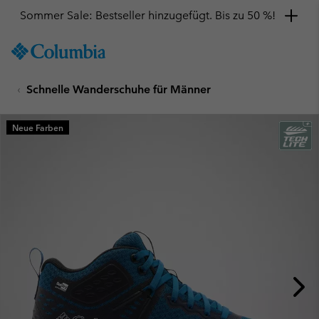
Sommer Sale: Bestseller hinzugefügt. Bis zu 50 %!
SKIP
Columbia
TO
Sportswear
CONTENT
Schnelle Wanderschuhe für Männer
SKIP
TO
MAIN
Neue Farben
NAV
SKIP
TO
SEARCH