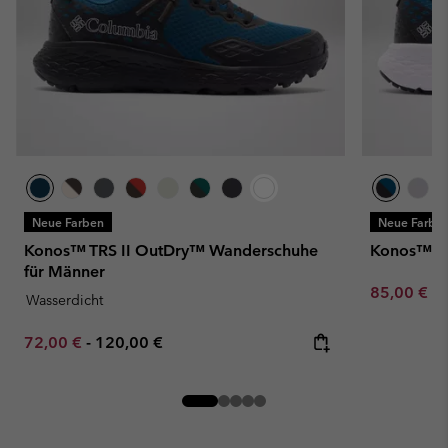
Neue Farben
Neue Farbe
Konos™ TRS II OutDry™ Wanderschuhe
Konos™ TR
für Männer
Minimum sa
85,00 €
-
Wasserdicht
Minimum sale price:
Maximum price:
72,00 €
-
120,00 €