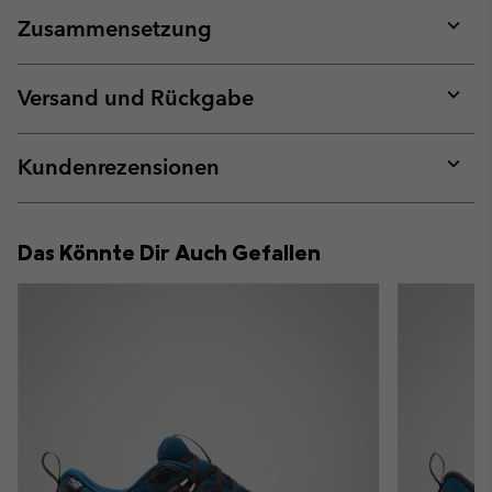
Zusammensetzung
Expan
or
collap
Versand und Rückgabe
sectio
Expan
or
collap
Kundenrezensionen
sectio
Expan
or
collap
Das Könnte Dir Auch Gefallen
sectio