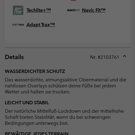
Techlite+™
Navic Fit™
Adapt Trax™
Details
Nr. #
2103761
Expan
or
WASSERDICHTER SCHUTZ
collap
Das wasserdichte, atmungsaktive Obermaterial und die
sectio
nahtlosen Overlays schützen deine Füße bei jedem
Wetter und halten sie trocken.
LEICHT UND STABIL
Der natürliche Mittelfuß-Lockdown und der mittelhohe
Schaft bieten Stabilität, wenn du bei schwierigen
Bedingungen unterwegs bist.
BEWÄLTIGE JEDES TERRAIN