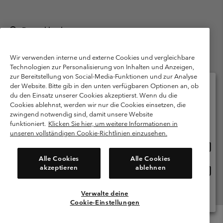
Deutschland
©
2026
Columbia Sportswear GmbH. Walter-Gropius-Str. 23, 80807
München Deutschland. Alle Rechte vorbehalten.
Wir verwenden interne und externe Cookies und vergleichbare
Technologien zur Personalisierung von Inhalten und Anzeigen,
Nutzungsbedingungen
Allgemeine Verkaufsbedingungen
Garantie
zur Bereitstellung von Social-Media-Funktionen und zur Analyse
Datenschutzerklärung
der Website. Bitte gib in den unten verfügbaren Optionen an, ob
du den Einsatz unserer Cookies akzeptierst. Wenn du die
Bestimmungen und Bedingungen des Mitglieder Programms
Cookies ablehnst, werden wir nur die Cookies einsetzen, die
Bitte wählen Sie Ihr Lieferland und Ihre Sprache
zwingend notwendig sind, damit unsere Website
Nutzungsbedingungen Für Nutzergenerierte Inhalte
Impressum
Online-Einkauf verfügbar
funktioniert.
Klicken Sie hier, um weitere Informationen in
Cookies
Public CBCR
unseren vollständigen Cookie-Richtlinien einzusehen.
Online
United States
Einkau
Kundenservice: Mo- Fr. 9:00 - 13:00 & 14:00- 18:00 Uhr
Alle Cookies
Alle Cookies
(+)498912081004
verfü
akzeptieren
ablehnen
Online
Deutschland
Einkau
verfü
Verwalte deine
Alle Länder Anzeigen
Cookie-Einstellungen