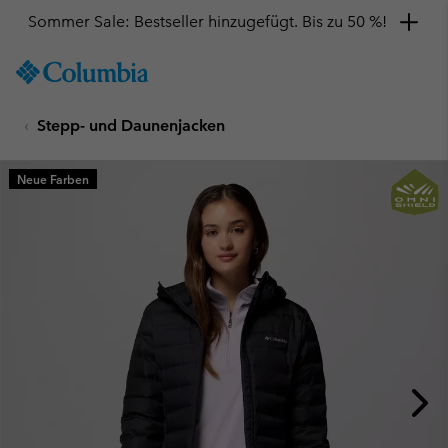
Sommer Sale: Bestseller hinzugefügt. Bis zu 50 %!
SKIP
Columbia
TO
Sportswear
CONTENT
Stepp- und Daunenjacken
SKIP
TO
MAIN
Neue Farben
NAV
SKIP
TO
SEARCH