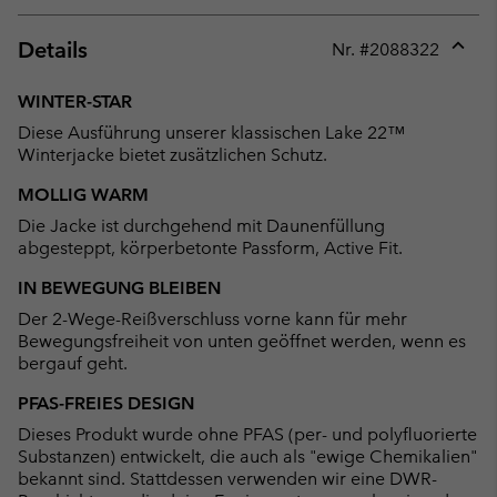
Details
Nr. #
2088322
Expan
or
WINTER-STAR
collap
Diese Ausführung unserer klassischen Lake 22™
sectio
Winterjacke bietet zusätzlichen Schutz.
MOLLIG WARM
Die Jacke ist durchgehend mit Daunenfüllung
abgesteppt, körperbetonte Passform, Active Fit.
IN BEWEGUNG BLEIBEN
Der 2-Wege-Reißverschluss vorne kann für mehr
Bewegungsfreiheit von unten geöffnet werden, wenn es
bergauf geht.
PFAS-FREIES DESIGN
Dieses Produkt wurde ohne PFAS (per- und polyfluorierte
Substanzen) entwickelt, die auch als "ewige Chemikalien"
bekannt sind. Stattdessen verwenden wir eine DWR-