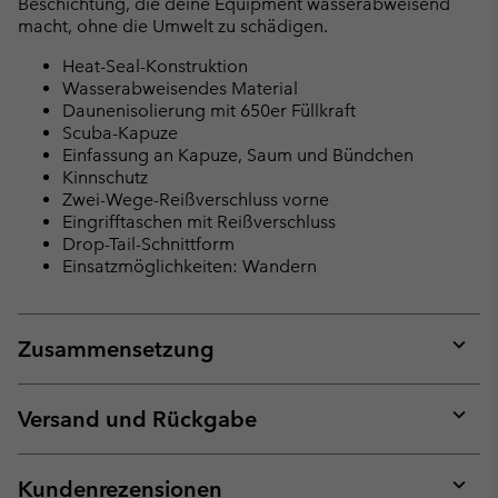
Beschichtung, die deine Equipment wasserabweisend
macht, ohne die Umwelt zu schädigen.
Heat-Seal-Konstruktion
Wasserabweisendes Material
Daunenisolierung mit 650er Füllkraft
Scuba-Kapuze
Einfassung an Kapuze, Saum und Bündchen
Kinnschutz
Zwei-Wege-Reißverschluss vorne
Eingrifftaschen mit Reißverschluss
Drop-Tail-Schnittform
Einsatzmöglichkeiten: Wandern
Zusammensetzung
Expan
or
collap
Versand und Rückgabe
sectio
Expan
or
collap
Kundenrezensionen