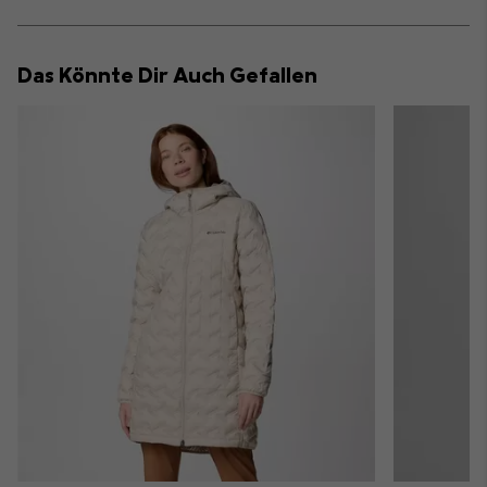
sectio
Expan
or
collap
Das Könnte Dir Auch Gefallen
sectio