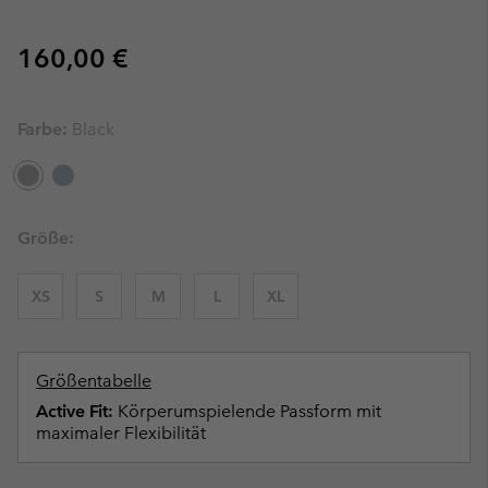
Regular price:
160,00 €
Farbe:
Black
Größe:
XS
S
M
L
XL
Größentabelle
Active Fit:
Körperumspielende Passform mit
maximaler Flexibilität