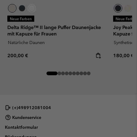
Neue Farben
Neue Farbe
Delta Ridge™ II lange Puffer Daunenjacke
Joy Peak™ 
mit Kapuze für Frauen
Kapuze fü
Natürliche Daunen
Synthetisc
Regular price:
Regular pr
200,00 €
180,00 €
(+)498912081004
Kundenservice
Kontaktformular