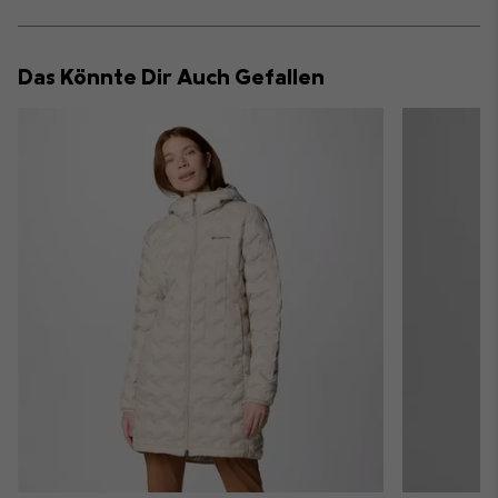
sectio
Expan
or
collap
Das Könnte Dir Auch Gefallen
sectio