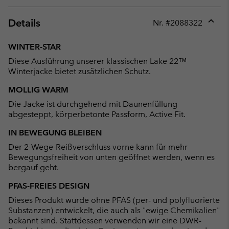
Details
Nr. #
2088322
Expan
or
WINTER-STAR
collap
Diese Ausführung unserer klassischen Lake 22™
sectio
Winterjacke bietet zusätzlichen Schutz.
MOLLIG WARM
Die Jacke ist durchgehend mit Daunenfüllung
abgesteppt, körperbetonte Passform, Active Fit.
IN BEWEGUNG BLEIBEN
Der 2-Wege-Reißverschluss vorne kann für mehr
Bewegungsfreiheit von unten geöffnet werden, wenn es
bergauf geht.
PFAS-FREIES DESIGN
Dieses Produkt wurde ohne PFAS (per- und polyfluorierte
Substanzen) entwickelt, die auch als "ewige Chemikalien"
bekannt sind. Stattdessen verwenden wir eine DWR-