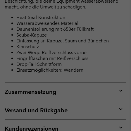
Beschichtung, die deine Equipment wasserabweisend
macht, ohne die Umwelt zu schädigen.
Heat-Seal-Konstruktion
Wasserabweisendes Material
Daunenisolierung mit 650er Füllkraft
Scuba-Kapuze
Einfassung an Kapuze, Saum und Bündchen
Kinnschutz
Zwei-Wege-Reißverschluss vorne
Eingrifftaschen mit Reißverschluss
Drop-Tail-Schnittform
Einsatzmöglichkeiten: Wandern
Zusammensetzung
Expan
or
collap
Versand und Rückgabe
sectio
Expan
or
collap
Kundenrezensionen