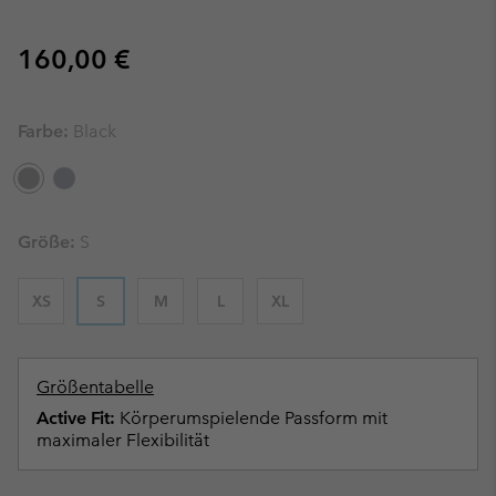
Regular price:
160,00 €
Farbe:
Black
Größe:
S
XS
S
M
L
XL
Größentabelle
Active Fit:
Körperumspielende Passform mit
maximaler Flexibilität