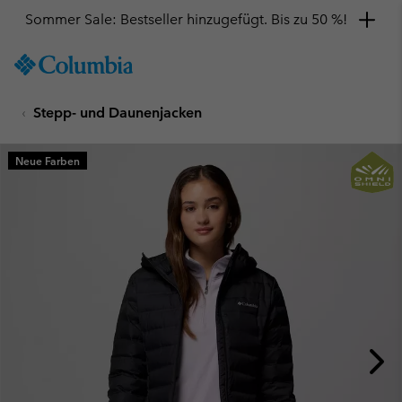
Sommer Sale: Bestseller hinzugefügt. Bis zu 50 %!
SKIP
Columbia
TO
Sportswear
CONTENT
Stepp- und Daunenjacken
SKIP
TO
MAIN
Neue Farben
NAV
SKIP
TO
SEARCH