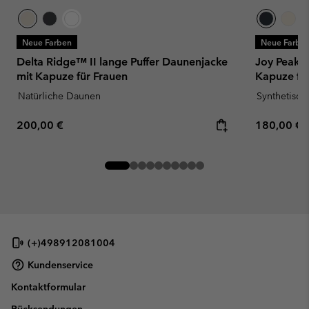
Neue Farben
Neue Farbe
Delta Ridge™ II lange Puffer Daunenjacke
Joy Peak™ 
mit Kapuze für Frauen
Kapuze fü
Natürliche Daunen
Synthetisc
Regular price:
Regular pr
200,00 €
180,00 €
(+)498912081004
Kundenservice
Kontaktformular