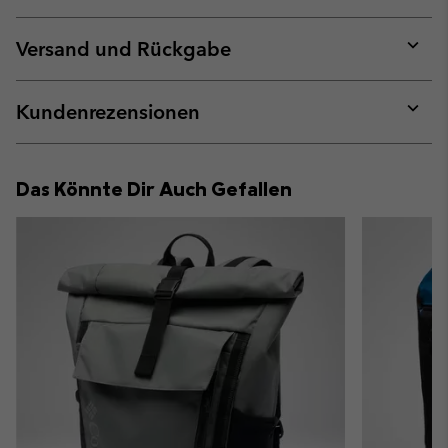
Expan
or
collap
Versand und Rückgabe
sectio
Expan
or
collap
Kundenrezensionen
sectio
Expan
or
collap
Das Könnte Dir Auch Gefallen
sectio