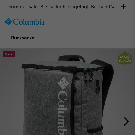
Sommer Sale: Bestseller hinzugefügt. Bis zu 50 %!
SKIP
Columbia
TO
Sportswear
CONTENT
Rucksäcke
SKIP
TO
MAIN
Sale
NAV
SKIP
TO
SEARCH