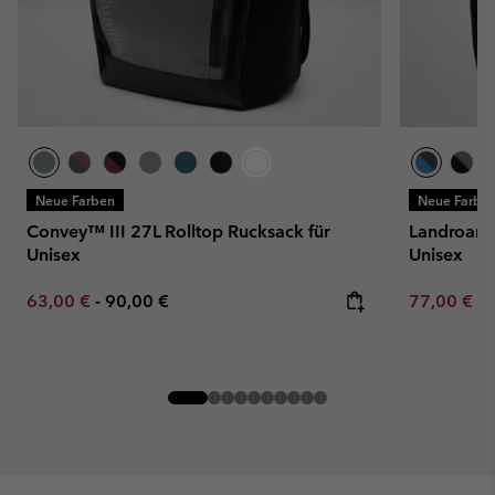
Neue Farben
Neue Farbe
Convey™ III 27L Rolltop Rucksack für
Landroame
Unisex
Unisex
Minimum sale price:
Maximum price:
Minimum sa
63,00 €
-
90,00 €
77,00 €
-