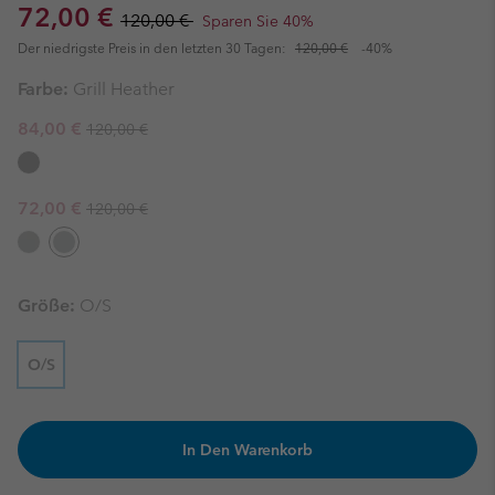
Sale price:
Regular price:
72,00 €
120,00 €
Sparen Sie 40%
Der niedrigste Preis in den letzten 30 Tagen:
120,00 €
-40%
Farbe:
Grill Heather
Regular price:
Sale price:
84,00 €
120,00 €
Regular price:
Sale price:
72,00 €
120,00 €
Größe:
O/S
O/S
In Den Warenkorb