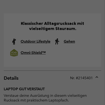
Klassischer Alltagsrucksack mit
vielseitigem Stauraum.
Outdoor Lifestyle
Gehen
Omni-Shield™
Details
Nr. #
2145401
Expan
or
LAPTOP GUT VERSTAUT
collap
Verstaue deine Ausrüstung in diesem vielseitigen
sectio
Rucksack mit praktischem Laptopfach.